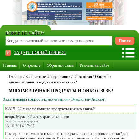
ПОИСК ПО САЙТУ:
ЗАДАТЬ НОВЫЙ ВОПРОС
Главная
О проекте
Обратная связь
Реклама на сайте
Стать консультантом нашего сайта
Главная
/ Бесплатные консультации /
Онкология
/
Онколог
/
мясомолочные продукты и онко связь?
Суперакция «Каждому врачу свой сайт»
МЯСОМОЛОЧНЫЕ ПРОДУКТЫ И ОНКО СВЯЗЬ?
Задать новый вопрос в консультации «Онкология/Онколог»
№815122
мясомолочные продукты и онко связь?
игорь
Муж., 32 лет. украина харьков
Гость (не зарегистрирован)
13.10.2014 17:07
Правда ли что молоко и мясные продукты питают раковые клетки?,как
здесь утверждает гражданка. Интересно мнение докторов,так как не