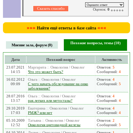
Оценок:
0
»»»
«««
Найти ещё ответы в базе сайта
Похожие вопросы, темы (10)
Мнение зала, форум (0)
Дата
Похожий вопрос
Активность
23.07.2021
Маргарита :: Онкология / Онколог
Ответов:
5
14:15
Что это может быть?
Сообщений:
4
16.02.2012
Ольга :: Онкология / Онколог
Ответов:
4
09:09
С чего начать обследование на онко
Сообщений:
5
заболевания?
28.07.2016
Ольга :: Онкология / Онколог
Ответов:
4
13:17
рак легких или метостазы?
Сообщений:
4
29.10.2019
Екатерина :: Онкология / Онколог
Ответов:
4
17:03
РМЖ? или нет
Сообщений:
4
05.10.2009
Татьяна :: Онкология / Онколог
Ответов:
2
12:52
Онкология щитовидной железы
Сообщений:
5
04.10.2014
Лилия :: Онкология / Онколог
Ответов:
1