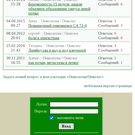
15:28
Беременность 15 недель, нашли
Сообщений:
6
объемное образование синуса левой
почки
04.08.2015
Анна :: Онкология / Онколог
Ответов:
3
09:27
Повышенный онкомаркер СА 72-4
Сообщений:
3
08.04.2012
сергей :: Онкология / Онколог
Ответов:
6
20:01
боли в эпигастрии
Сообщений:
0
25.02.2016
Татьяна :: Онкология / Онколог
Ответов:
4
21:43
Лимфоузлы в над и под ключицей
Сообщений:
2
30.11.2011
Алёна :: Онкология / Онколог
Ответов:
5
16:55
рак почки, метастазы в легкое
Сообщений:
1
Задать новый вопрос в консультации «Онкология/Онколог»
мобильная версия страницы
Логин:
Пароль:
- запомнить меня