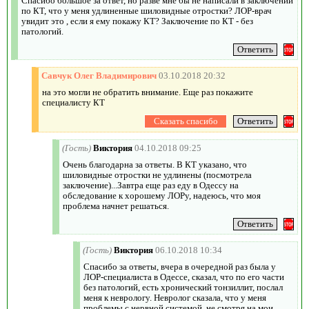
Спасибо большое за ответ, но разве мне бы не написали в заключении
по КТ, что у меня удлиненные шиловидные отростки? ЛОР-врач
увидит это , если я ему покажу КТ? Заключение по КТ - без
патологий.
Савчук Олег Владимирович
03.10.2018 20:32
на это могли не обратить внимание. Еще раз покажите
специалисту КТ
(Гость)
Виктория
04.10.2018 09:25
Очень благодарна за ответы. В КТ указано, что
шиловидные отростки не удлинены (посмотрела
заключение)...Завтра еще раз еду в Одессу на
обследование к хорошему ЛОРу, надеюсь, что моя
проблема начнет решаться.
(Гость)
Виктория
06.10.2018 10:34
Спасибо за ответы, вчера в очередной раз была у
ЛОР-специалиста в Одессе, сказал, что по его части
без патологий, есть хронический тонзиллит, послал
меня к неврологу. Невролог сказала, что у меня
проблемы с нервной системой, не смотря на мои