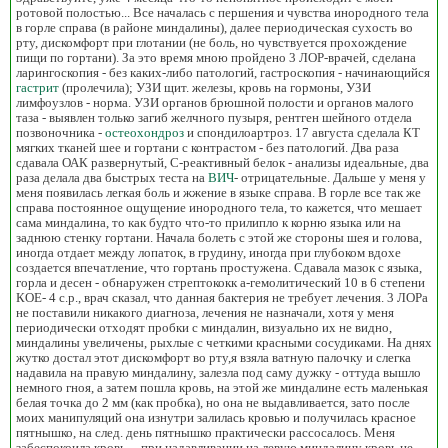
ротовой полостью... Все началась с першения и чувства инородного тела
в горле справа (в районе миндалины), далее периодическая сухость во
рту, дискомфорт при глотании (не боль, но чувствуется прохождение
пищи по гортани). За это время мною пройдено 3 ЛОР-врачей, сделана
ларингоскопия - без каких-либо патологий, гастроскопия - начинающийся
гастрит
(пролечила); УЗИ щит. железы, кровь на гормоны, УЗИ
лимфоузлов - норма. УЗИ органов брюшной полости и органов малого
таза - выявлен только загиб желчного пузыря, рентген шейного отдела
позвоночника -
остеохондроз
и спондилоартроз. 17 августа сделала КТ
мягких тканей шее и гортани с контрастом - без патологий. Два раза
сдавала ОАК развернутый, С-реактивный белок - анализы идеальные, два
раза делала два быстрых теста на
ВИЧ
- отрицательные. Дальше у меня у
меня появилась легкая боль и жжение в языке справа. В горле все так же
справа постоянное ощущение инородного тела, то кажется, что мешает
сама миндалина, то как будто что-то прилипло к корню языка или на
заднюю стенку гортани. Начала болеть с этой же стороны шея и голова,
иногда отдает между лопаток, в грудину, иногда при глубоком вдохе
создается впечатление, что гортань простужена. Сдавала мазок с языка,
горла и десен - обнаружен стрептококк а-гемолитический 10 в 6 степени
КОЕ- 4 с.р., врач сказал, что данная бактерия не требует лечения. 3 ЛОРа
не поставили никакого диагноза, лечения не назначали, хотя у меня
периодически отходят пробки с миндалин, визуально их не видно,
миндалины увеличены, рыхлые с четкими красными сосудиками. На днях
жутко достал этот дискомфорт во рту,я взяла ватную палочку и слегка
надавила на правую миндалину, залезла под саму дужку - оттуда вышло
немного гноя, а затем пошла кровь, на этой же миндалине есть маленькая
белая точка до 2 мм (как пробка), но она не выдавливается, зато после
моих манипуляций она изнутри залилась кровью и получилась красное
пятнышко, на след. день пятнышко практически рассосалось. Меня
забеспокоила кровь.... при надавливании на левую миндалину кровь не