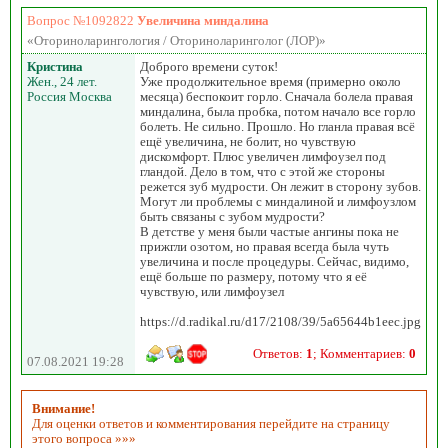
Вопрос №1092822
Увеличина миндалина
«Оториноларингология / Оториноларинголог (ЛОР)»
Кристина
Доброго времени суток!
Жен., 24 лет.
Уже продолжительное время (примерно около
Россия Москва
месяца) беспокоит горло. Сначала болела правая
миндалина, была пробка, потом начало все горло
болеть. Не сильно. Прошло. Но гланла правая всё
ещё увеличина, не болит, но чувствую
дискомфорт. Плюс увеличен лимфоузел под
гландой. Дело в том, что с этой же стороны
режется зуб мудрости. Он лежит в сторону зубов.
Могут ли проблемы с миндалиной и лимфоузлом
быть связаны с зубом мудрости?
В детстве у меня были частые ангины пока не
прижгли озотом, но правая всегда была чуть
увеличина и после процедуры. Сейчас, видимо,
ещё больше по размеру, потому что я её
чувствую, или лимфоузел
https://d.radikal.ru/d17/2108/39/5a65644b1eec.jpg
Ответов:
1
; Комментариев:
0
07.08.2021 19:28
Внимание!
Для оценки ответов и комментирования перейдите на страницу
этого вопроса »»»