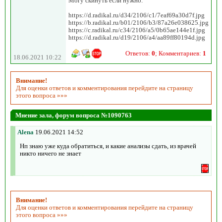
Могу скинуть если нужно.
https://d.radikal.ru/d34/2106/c1/7eaf69a30d7f.jpg
https://b.radikal.ru/b01/2106/b3/87a26e038625.jpg
https://c.radikal.ru/c34/2106/a5/0b65ae144e1f.jpg
https://d.radikal.ru/d19/2106/a4/aa89ff80194d.jpg
Ответов:
0
; Комментариев:
1
18.06.2021 10:22
Внимание!
Для оценки ответов и комментирования перейдите на страницу
этого вопроса »»»
Мнение зала, форум вопроса №1090763
Alena
19.06.2021 14:52
Нп знаю уже куда обратиться, и какие анализы сдать, из врачей
никто ничего не знает
Внимание!
Для оценки ответов и комментирования перейдите на страницу
этого вопроса »»»