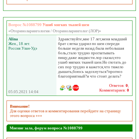
Вопрос №1088799
Ушиб мягких тканей шеи
«Оториноларингология / Оториноларинголог (ЛОР)»
Alina
Здравствуйте,мне 17 лет,меня младший
Жен., 18 лет.
брат слегка ударил по шеи спереди
Россия Улан-Удэ
больше недели назад.была небольшая
боль,стало трудно проглатывать
пищу,даже жидкости.лор сказал,что
ушиб мягких тканей шеи.Но глотать до
сих пор трудно и кажется,что тяжело
дышать,боюсь задохнуться?прогноз
благоприятный?и что стоит делать?
Ответов:
0
;
Комментариев:
0
05.05.2021 14:04
Внимание!
Для оценки ответов и комментирования перейдите на страницу
этого вопроса »»»
Мнение зала, форум вопроса №1088799