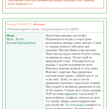
Для оценки ответов и комментирования перейдите на страницу
этого вопроса »»»
Вопрос №1082175
Жжение
«Оториноларингология / Оториноларинголог (ЛОР)»
Илья
Проблемы начались после фгс.
Муж., 36 лет.
Перенапрегся на фгс и через день
Россия Екатеринбург
воспалилась мышца слева, миозит. Слева
от кадыка немного мбольно при
нажатии. Пропил Нимесулид прошло.
Через месяц горло начало болеть слегка,
пузырьки на своде. Позже гной за
миндальной слева. Тянущая боль до
кадыка. Следом подзамерзли ноги.
Началось жжение коляска и чуть ниже.
Жжение с наружи. При движении
гортани влево право, слабый хруст, но
если сжат. Зубы, то хруст после
движения гортанью слева более тонкий.
При ходьбе и активном движении особо
не беспекоит. Сильно жгет когда лежишь.
ЛОР поставил
фарингит
герпесный. У
меня рефлюкс эзофагит, антрум
гастрит
.
Ттг норма. Невроз ипохондрические
расстройство.
Остеохондроз
шейного и
всего позвоночника. Хронический