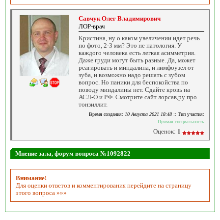
Савчук Олег Владимирович
ЛОР-врач
Кристина, ну о каком увеличении идет речь
по фото, 2-3 мм? Это не патология. У
каждого человека есть легкая асимметрия.
Даже груди могут быть разные. Да, может
реагировать и миндалина, и лимфоузел от
зуба, и возможно надо решать с зубом
вопрос. Но паники для беспокойства по
поводу миндалины нет. Сдайте кровь на
АСЛ-О и РФ. Смотрите сайт лорсав,ру про
тонзиллит.
Время создания:
10 Августа 2021 18:48
:: Тип участия:
Прямая специальность
Оценок:
1
Мнение зала, форум вопроса №1092822
Внимание!
Для оценки ответов и комментирования перейдите на страницу
этого вопроса »»»