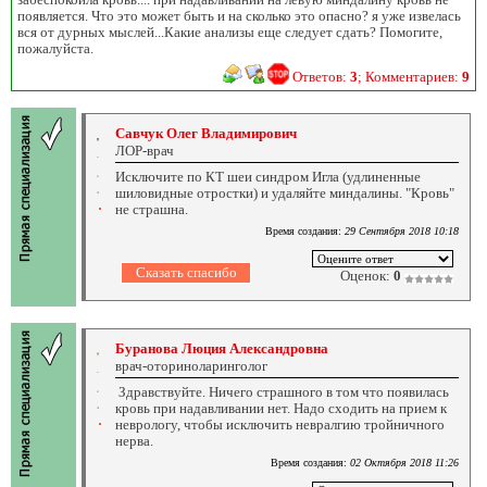
появляется. Что это может быть и на сколько это опасно? я уже извелась
вся от дурных мыслей...Какие анализы еще следует сдать? Помогите,
пожалуйста.
Ответов:
3
; Комментариев:
9
Савчук Олег Владимирович
ЛОР-врач
Исключите по КТ шеи синдром Игла (удлиненные
шиловидные отростки) и удаляйте миндалины. "Кровь"
не страшна.
Время создания:
29 Сентября 2018 10:18
Оценок:
0
Буранова Люция Александровна
врач-оториноларинголог
Здравствуйте. Ничего страшного в том что появилась
кровь при надавливании нет. Надо сходить на прием к
неврологу, чтобы исключить невралгию тройничного
нерва.
Время создания:
02 Октября 2018 11:26