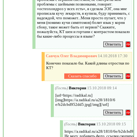
проблемы с шейными позвонками, говорит:
«остеохондроз у всех есть», я сделала ЭЭГ, она мне
прописала кучу лекарств, я купила, буду принимать, с
надеждой, что поможет...Меня просто пугает, что у
меня (помимо кучи симптомов) болит язык у корня
сбоку, такое может быть от нервов? Скажите,
пожалуйста, КТ шеи и гортани с контрастом показало
бы какие-либо процессы в языке?
Савчук Олег Владимирович
14.10.2018 17:30
Конечно показало бы. Какой длины отростки по
КТ?
(Гость)
Виктория
15.10.2018 09:14
[url=https://radikal.ru]
[img]https://a.radikal.ru/a28/1810/6
e/b2dcbd952dd5.jpg[/img][/url]
(Гость)
Виктория
15.10.2018 09:15
https://a.radikal.ru/a28/1810/6e/b2dcbd95
Не могу добавить фото, ссылки скопиров