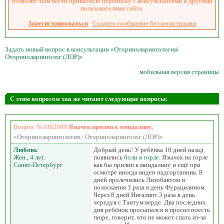
позволит Вам вести приватную переписку с консультантами и другими
пользователями сайта.
Зарегистрироваться
Создать сообщение без регистрации
Задать новый вопрос в консультации «Оториноларингология/
Оториноларинголог (ЛОР)»
мобильная версия страницы
С этим вопросом так же читают следующие вопросы:
Вопрос №1082089
Язычек прилип к миндалину.
«Оториноларингология / Оториноларинголог (ЛОР)»
Любовь
Добрый день! У ребёнка 10 дней назад
Жен., 4 лет.
появились
боли в горле
. Язычек на горле
Санкт-Петербург
как бы прилип к миндалину и ещё при
осмотре иногда виден надгортанник. 8
дней пролечились Лизобактом и
полоскания 3 раза в день Фурацилином.
Через 8 дней Ингалипт 3 раза в день
чередуя с Тантум верде. Два последних
дня ребёнок просыпался и просил поесть
пюре, говорит, что не может спать из-за