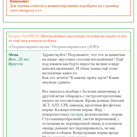
Внимание!
Для оценки ответов и комментирования перейдите на страницу
этого вопроса »»»
Вопрос №1090763
Воспалённые вкусовые сосочки на языке и что-
то ещё под языком и сбоку
«Оториноларингология / Оториноларинголог (ЛОР)»
Alena
Здравствуйте! Подскажите, что это за шишечки
Жен., 29 лет.
на языке- вкусовые сосочки воспалённые? Ещё
Иркутск
под языком как будто наросты мелкие в виде
капелек маленьких. И сбоку языка ещё тоже
воспаление какое-то.
Как это лечить? К какому врачу идти? Какие
анализы сдавать
Все началось вообще с болезни кишечника, в
другой ветке общалась с гастроэнтерологами,
ничего не посоветовали. Кровь ровная, биохим
АСТ, АЛТ, СРБ, амилаза, щелочная фосфотаза
норма. Кальпротектин норма. Фгдс -
поверхностных
гастрит
, колоноскопия - норма.
Стул кашицеобразный, светло коричневый, с
остатками не переваренной пиши, в основном
овощи, раньше все переваривалось, не как
обычно в общем. Копрограмма норма вроде.