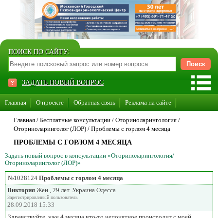
ПОИСК ПО САЙТУ:
ЗАДАТЬ НОВЫЙ ВОПРОС
Главная
О проекте
Обратная связь
Реклама на сайте
Стать консультантом нашего сайта
Главная
/ Бесплатные консультации /
Оториноларингология
/
Оториноларинголог (ЛОР)
/
Проблемы с горлом 4 месяца
Суперакция «Каждому врачу свой сайт»
ПРОБЛЕМЫ С ГОРЛОМ 4 МЕСЯЦА
Задать новый вопрос в консультации «Оториноларингология/
Оториноларинголог (ЛОР)»
№1028124
Проблемы с горлом 4 месяца
Виктория
Жен., 29 лет. Украина Одесса
Зарегистрированный пользователь
28.09.2018 15:33
Здравствуйте, уже 4 месяца что-то непонятное происходит с моей