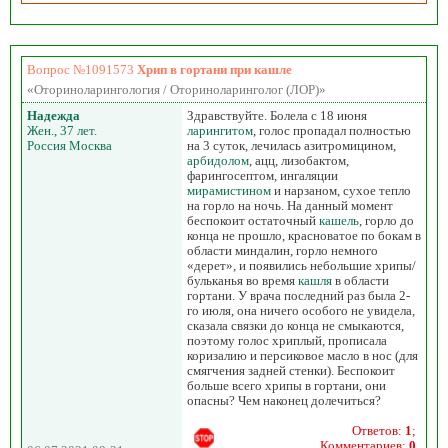
Вопрос №1091573
Хрип в гортани при кашле
«Оториноларингология / Оториноларинголог (ЛОР)»
Надежда
Здравствуйте. Болела с 18 июня
Жен., 37 лет.
ларингитом
, голос пропадал полностью
Россия Москва
на 3 суток, лечилась азитромицином,
арбидолом
, ацц, лизобактом,
фарингосептом, ингаляции
мирамистином
и нарзаном, сухое тепло
на горло на ночь. На данный момент
беспокоит остаточный
кашель
, горло до
конца не прошло, красноватое по бокам в
области миндалин, горло немного
«дерет», и появились небольшие хрипы/
бульканья во время
кашля
в области
гортани. У врача последний раз была 2-
го июля, она ничего особого не увидела,
сказала связки до конца не смыкаются,
поэтому голос хриплый, прописала
коризалию и персиковое масло в нос (для
смягчения задней стенки). Беспокоит
больше всего хрипы в гортани, они
опасны? Чем наконец долечиться?
Ответов:
1
;
Комментариев:
0