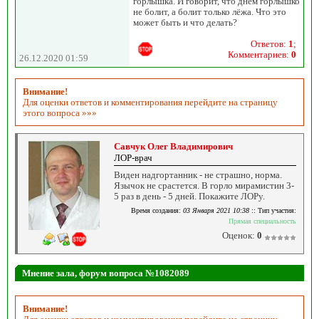
горлышка. И говорит, что днем горлышко
не болит, а болит только лёжа. Что это
может быть и что делать?
Ответов:
1
;
Комментариев:
0
26.12.2020 01:59
Внимание!
Для оценки ответов и комментирования перейдите на страницу
этого вопроса »»»
Савчук Олег Владимирович
ЛОР-врач
Виден надгортанник - не страшно, норма.
Язычок не срастется. В горло мирамистин 3-
5 раз в день - 5 дней. Покажите ЛОРу.
Время создания:
03 Января 2021 10:38
:: Тип участия:
Прямая специальность
Оценок:
0
Мнение зала, форум вопроса №1082089
Внимание!