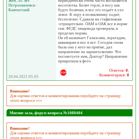
Жен., 61 лет.
периодически очень часто воспаляется
Петропавловск-
носоглотка. Болит горло, в носу как
Камчатский
будто болячки, и все это отдаёт в ухо
левое. К лору в поликлинику ходит,
бесполезно. Сдавала на стафилококк
-отрицательно. ОАМ и ОАК все в норме
там. ФГДС пищевода проверяла, в
пределах нормы.
Он ей назначает Галазолин, лоратадин,
аквамарин в нос и все. Сегодня снова
была она у него на приёме, дал
направление на ларингоскопию. Что
посоветуете нам, Доктор? Направление
прикрепила в фото
Ответов:
0
;
Комментариев:
0
26.04.2021 05:05
Внимание!
Для оценки ответов и комментирования перейдите на страницу
этого вопроса »»»
Мнение зала, форум вопроса №1088404
Внимание!
Для оценки ответов и комментирования перейдите на страницу
этого вопроса »»»