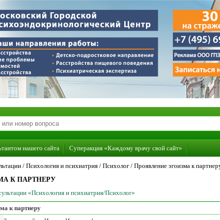
ьтантом нашего сайта
Суперакция «Каждому врачу свой сайт»
льтации /
Психология и психиатрия
/
Психолог
/
Проявление эгоизма к партнер
МА К ПАРТНЕРУ
нсультации «Психология и психиатрия/Психолог»
ма к партнеру