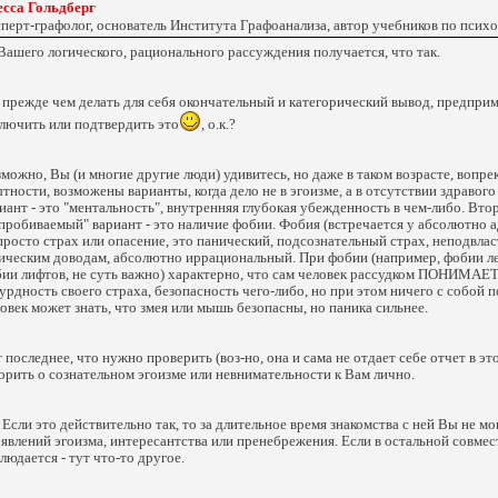
сса Гольдберг
перт-графолог, основатель Института Графоанализа, автор учебников по псих
Вашего логического, рационального рассуждения получается, что так.
 прежде чем делать для себя окончательный и категорический вывод, предпр
лючить или подтвердить это
, о.к.?
можно, Вы (и многие другие люди) удивитесь, но даже в таком возрасте, вопре
тности, возможены варианты, когда дело не в эгоизме, а в отсутствии здравого
иант - это "ментальность", внутренняя глубокая убежденность в чем-либо. Вто
пробиваемый" вариант - это наличие фобии. Фобия (встречается у абсолютно а
просто страх или опасение, это панический, подсознательный страх, неподвлас
ическим доводам, абсолютно иррациональный. При фобии (например, фобии л
ии лифтов, не суть важно) характерно, что сам человек рассудком ПОНИМАЕ
урдность своего страха, безопасность чего-либо, но при этом ничего с собой п
овек может знать, что змея или мышь безопасны, но паника сильнее.
 последнее, что нужно проверить (воз-но, она и сама не отдает себе отчет в эт
орить о сознательном эгоизме или невнимательности к Вам лично.
. Если это действительно так, то за длительное время знакомства с ней Вы не мо
явлений эгоизма, интересантства или пренебрежения. Если в остальной совмес
людается - тут что-то другое.