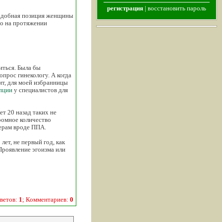
регистрация
|
восстановить пароль
 подобная позиция женщины
то на протяжении
иться. Была бы
прос гинекологу. А когда
ит, для моей избранницы
пции
у специалистов для
ет 20 назад таких не
ромное количество
мерам вроде ППА.
лет, не первый год, как
Проявление эгоизма или
ветов:
1
; Комментариев:
0