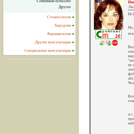
Семейный психолог
Ине
Другое
Экс
Из 
Стоматология
Хирургия
Но,
иск
Фармакология
Другие консультации
Воз
Специальные консультации
опы
вар
"не
не 
лог
фоб
абс
Чел
Вот
гов
п.с
про
наб