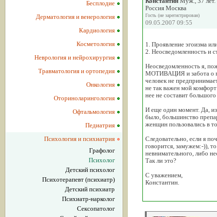
Константин
Муж., 37 лет.
Бесплодие
Россия Москва
Гость (не зарегистрирован)
Дерматология и венерология
09.05.2007 09:55
Кардиология
Косметология
1. Проявление эгоизма ил
2. Неосведомленность и с
Неврология и нейрохирургия
Неосведомленность я, по
Травматология и ортопедия
МОТИВАЦИЯ и забота о пар
человек не предпринимает
Онкология
не так важен мой комфорт
нее не составит большого 
Оториноларингология
И еще один момент. Да, из
Офтальмология
было, большинство препа
женщин пользовались в то
Педиатрия
Психология и психиатрия
Следовательно, если я поч
говорится, замужем:-)), 
Графолог
невнимательного, либо не
Психолог
Так ли это?
Детский психолог
С уважением,
Психотерапевт (психиатр)
Константин.
Детский психиатр
Психиатр-нарколог
Сексопатолог