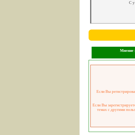
С у
Мнение з
Если Вы регистрировал
Если Вы зарегистрируете
темах с другими поль