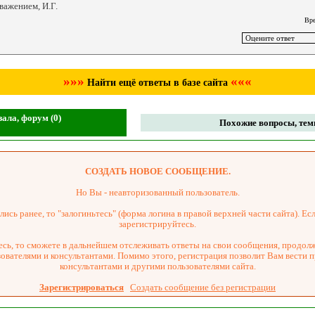
важением, И.Г.
Вре
»»»
«««
Найти ещё ответы в базе сайта
ала, форум (0)
Похожие вопросы, темы
СОЗДАТЬ НОВОЕ СООБЩЕНИЕ.
Но Вы - неавторизованный пользователь.
ись ранее, то "залогиньтесь" (форма логина в правой верхней части сайта). Есл
зарегистрируйтесь.
сь, то сможете в дальнейшем отслеживать ответы на свои сообщения, продол
зователями и консультантами. Помимо этого, регистрация позволит Вам вести 
консультантами и другими пользователями сайта.
Зарегистрироваться
Создать сообщение без регистрации