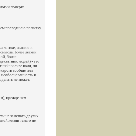
ологии почерка
имем последнюю попытку
ки логике, знанию и
 смысла. Более легкий
рой, более
декватных людей) - это
тный ни силе воли, ни
екарств вообще или
Т необоснованность и
оделать не может.
ом), прежде чем
гли не замечать других
тной жизни такого не