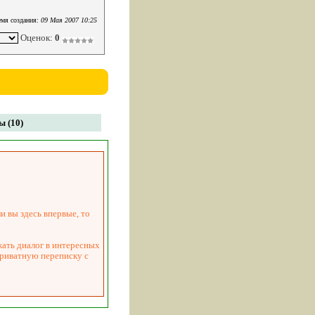
мя создания:
09 Мая 2007 10:25
Оценок:
0
 (10)
и вы здесь впервые, то
жать диалог в интересных
приватную переписку с