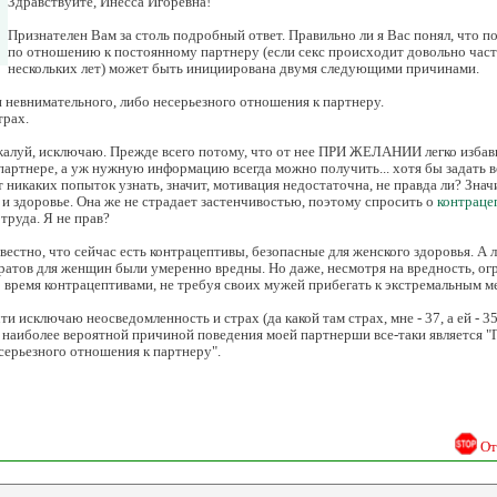
Здравствуйте, Инесса Игоревна!
Признателен Вам за столь подробный ответ. Правильно ли я Вас понял, что
по отношению к постоянному партнеру (если секс происходит довольно час
нескольких лет) может быть инициирована двумя следующими причинами.
и невнимательного, либо несерьезного отношения к партнеру.
трах.
жалуй, исключаю. Прежде всего потому, что от нее ПРИ ЖЕЛАНИИ легко избав
тнере, а уж нужную информацию всегда можно получить... хотя бы задать во
 никаких попыток узнать, значит, мотивация недостаточна, не правда ли? Знач
 и здоровье. Она же не страдает застенчивостью, поэтому спросить о
контраце
труда. Я не прав?
вестно, что сейчас есть контрацептивы, безопасные для женского здоровья. А л
ратов для женщин были умеренно вредны. Но даже, несмотря на вредность, ог
 время контрацептивами, не требуя своих мужей прибегать к экстремальным 
ти исключаю неосведомленность и страх (да какой там страх, мне - 37, а ей - 35 
то наиболее вероятной причиной поведения моей партнерши все-таки является "
серьезного отношения к партнеру".
От