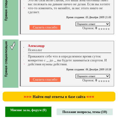
Это не сила воли слабая, это ваша лень батенька тянет
вас полежать на диване ничео не делая. Если вы хотите
что-то изменить, то меняйте, за вас этого никто не
сделает.
Время создания:
05 Декабря 2009 21:05
Оценок:
0
Александр
Психолог
Прикажите себе что в определенное время суток
конкретно с ,,, до ,,, вы будете заниматься спортом. И
действия нужны действия.
Время создания:
06 Декабря 2009 10:58
Оценок:
0
»»»
«««
Найти ещё ответы в базе сайта
Мнение зала, форум (0)
Похожие вопросы, темы (10)