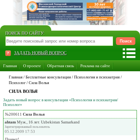
ПОИСК ПО САЙТУ:
ЗАДАТЬ НОВЫЙ ВОПРОС
Главная
О проекте
Обратная связь
Реклама на сайте
Стать консультантом нашего сайта
Главная
/ Бесплатные консультации /
Психология и психиатрия
/
Психолог
/
Сила Волья
Суперакция «Каждому врачу свой сайт»
СИЛА ВОЛЬЯ
Задать новый вопрос в консультации «Психология и психиатрия/
Психолог»
№200611
Сила Волья
ahtam
Муж., 16 лет. Uzbekistan Samarkand
Зарегистрированный пользователь
05.12.2009 17:53
Привет!