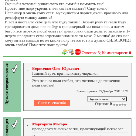
Очень бы хотелась узнать того кто смог бы помогать мне!
Просто мне надо укрепить или как там сказать? Силу волью!
Например я очень хочу стать мускулистым парнем,очень красивою или
рельефную мышцу живота!
И вот я поставлю себе цель что буду таким ! Возьму руку гантели буду
тренироваться дома или пойду в тренажерный зал покачаюсь а патом
батс и все перехотелось! если эти тренировки были дома то максимум 1-
неделя продлится если в тренажерном зале то макс. 2-месяца! до сих пор
хочу качать мышцы но не как не получается вот и я думаю СИЛА ВОЛЬЯ
очень слабая! Помогите пожалуйста!
Ответов:
3
; Комментариев:
0
Борисенко Олег Юрьевич
Главный врач, врач психиатр-нарколог
Это не сила воли слабая, это мотивы к достижению
цели слабые!
Время создания:
05 Декабря 2009 18:20
Оценок:
0
Маргарита Моторо
преподаватель психологии, практикующий психолог