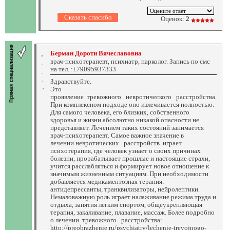
Оценок:
2
Берман Дороти Вячеславовна
врач-психотерапевт, психиатр, нарколог. Запись по смс
на тел. :±79095937333
Здравствуйте.
Это
проявление тревожного невротического расстройства.
При комплексном подходе оно излечивается полностью.
Для самого человека, его близких, собственного
здоровья и жизни абсолютно никакой опасности не
представляет. Лечением таких состояний занимается
врач-психотерапевт. Самое важное значение в
лечении невротических расстройств играет
психотерапия, где человек узнает о своих причинах
болезни, прорабатывает прошлые и настоящие страхи,
учится расслабляться и формирует новое отношение к
значимым жизненным ситуациям. При необходимости
добавляется медикаментозная терапия:
антидепрессанты, транквилизаторы, нейролептики.
Немаловажную роль играет налаживание режима труда и
отдыха, занятия легким спортом, общеукрепляющая
терапия, закаливание, плавание, массаж. Более подробно
о лечении тревожного расстройства:
http://preobrazhenie.ru/psychiatry/lechenie-trevojnogo-