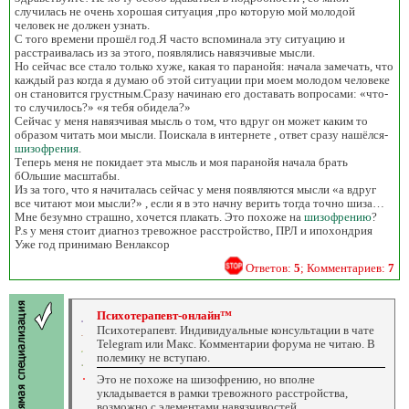
случилась не очень хорошая ситуация ,про которую мой молодой
человек не должен узнать.
С того времени прошёл год.Я часто вспоминала эту ситуацию и
расстраивалась из за этого, появлялись навязчивые мысли.
Но сейчас все стало только хуже, какая то паранойя: начала замечать, что
каждый раз когда я думаю об этой ситуации при моем молодом человеке
он становится грустным.Сразу начинаю его доставать вопросами: «что-
то случилось?» «я тебя обидела?»
Сейчас у меня навязчивая мысль о том, что вдруг он может каким то
образом читать мои мысли. Поискала в интернете , ответ сразу нашёлся-
шизофрения
.
Теперь меня не покидает эта мысль и моя паранойя начала брать
бОльшие масштабы.
Из за того, что я начиталась сейчас у меня появляются мысли «а вдруг
все читают мои мысли?» , если я в это начну верить тогда точно шиза…
Мне безумно страшно, хочется плакать. Это похоже на
шизофрению
?
P.s у меня стоит диагноз тревожное расстройство, ПРЛ и ипохондрия
Уже год принимаю Венлаксор
Ответов:
5
; Комментариев:
7
Психотерапевт-онлайн™
Психотерапевт. Индивидуальные консультации в чате
Telegram или Макс. Комментарии форума не читаю. В
полемику не вступаю.
Это не похоже на шизофрению, но вполне
укладывается в рамки тревожного расстройства,
возможно с элементами навязчивостей.