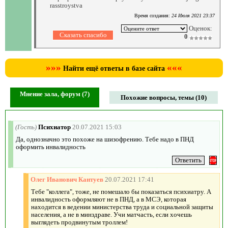
rasstroystva
Время создания:
24 Июля 2021 23:37
Оценок:
0
»»»
«««
Найти ещё ответы в базе сайта
Мнение зала, форум (7)
Похожие вопросы, темы (10)
(Гость)
Психиатор
20.07.2021 15:03
Да, однозначно это похоже на шизофрению. Тебе надо в ПНД
оформить инвалидность
Олег Иванович Кантуев
20.07.2021 17:41
Тебе "коллега", тоже, не помешало бы показаться психиатру. А
инвалидность оформляют не в ПНД, а в МСЭ, которая
находится в ведении министерства труда и социальной защиты
населения, а не в минздраве. Учи матчасть, если хочешь
выглядеть продвинутым троллем!