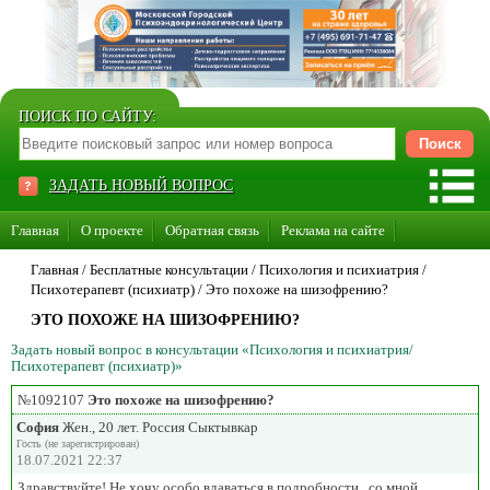
ПОИСК ПО САЙТУ:
ЗАДАТЬ НОВЫЙ ВОПРОС
Главная
О проекте
Обратная связь
Реклама на сайте
Стать консультантом нашего сайта
Главная
/ Бесплатные консультации /
Психология и психиатрия
/
Психотерапевт (психиатр)
/
Это похоже на шизофрению?
Суперакция «Каждому врачу свой сайт»
ЭТО ПОХОЖЕ НА ШИЗОФРЕНИЮ?
Задать новый вопрос в консультации «Психология и психиатрия/
Психотерапевт (психиатр)»
№1092107
Это похоже на шизофрению?
София
Жен., 20 лет. Россия Сыктывкар
Гость (не зарегистрирован)
18.07.2021 22:37
Здравствуйте! Не хочу особо вдаваться в подробности , со мной