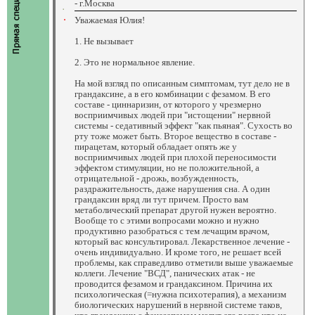
- г.Москва
Уважаемая Юлия!
1. Не вызывает
2. Это не нормальное явление.
На мой взгляд по описанным симптомам, тут дело не в
грандаксине, а в его комбинации с фезамом. В его
составе - циннаризин, от которого у чрезмерно
восприимчивых людей при "истощении" нервной
системы - седативный эффект "как пьяная". Сухость во
рту тоже может быть. Второе вещество в составе -
пирацетам, который обладает опять же у
восприимчивых людей при плохой переносимости
эффектом стимуляции, но не положительной, а
отрицательной - дрожь, возбужденность,
раздражительность, даже нарушения сна. А один
грандаксин вряд ли тут причем. Просто вам
метаболический препарат другой нужен вероятно.
Вообще то с этими вопросами можно и нужно
продуктивно разобраться с тем лечащим врачом,
который вас консультировал. Лекарственное лечение -
очень индивидуально. И кроме того, не решает всей
проблемы, как справедливо отметили выше уважаемые
коллеги. Лечение "ВСД", панических атак - не
проводится фезамом и грандаксином. Причина их
психологическая (=нужна психотерапия), а механизм
биологических нарушений в нервной системе таков,