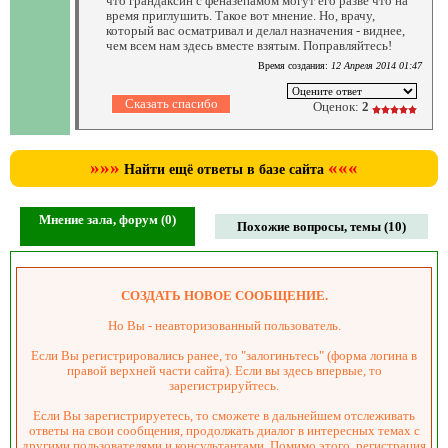
что грандаксин с феназепамом могут его разве что на
время приглушить. Такое вот мнение. Но, врачу,
который вас осматривал и делал назначения - виднее,
чем всем нам здесь вместе взятым. Поправляйтесь!
Время создания:
12 Апреля 2014 01:47
Оценок:
2
»»»
«««
Найти ещё ответы в базе сайта
Мнение зала, форум (0)
Похожие вопросы, темы (10)
СОЗДАТЬ НОВОЕ СООБЩЕНИЕ.
Но Вы - неавторизованный пользователь.
Если Вы регистрировались ранее, то "залогиньтесь" (форма логина в
правой верхней части сайта). Если вы здесь впервые, то
зарегистрируйтесь.
Если Вы зарегистрируетесь, то сможете в дальнейшем отслеживать
ответы на свои сообщения, продолжать диалог в интересных темах с
другими пользователями и консультантами. Помимо этого, регистрация