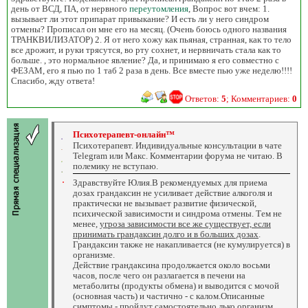
день от ВСД, ПА, от нервного
переутомления
, Вопрос вот вчем: 1.
вызывает ли этот припарат привыкание? И есть ли у него синдром
отмены? Прописал он мне его на месяц. (Очень боюсь одного названия
ТРАНКВИЛИЗАТОР) 2. Я от него хожу как пьяная, странная, как то тело
все дрожит, и руки трясутся, во рту сохнет, и нервничать стала как то
больше. , это нормальное явление? Да, и принимаю я его совместно с
ФЕЗАМ, его я пью по 1 таб 2 раза в день. Все вместе пью уже неделю!!!!
Спасибо, жду ответа!
Ответов:
5
; Комментариев:
0
Психотерапевт-онлайн™
Психотерапевт. Индивидуальные консультации в чате
Telegram или Макс. Комментарии форума не читаю. В
полемику не вступаю.
Здравствуйте Юлия.В рекомендуемых для приема
дозах грандаксин не усиливает действие алкоголя и
практически не вызывает развитие физической,
психической зависимости и синдрома отмены. Тем не
менее,
угроза зависимости все же существует, если
принимать грандаксин долго и в больших дозах
.
Грандаксин также не накапливается (не кумулируется) в
организме.
Действие грандаксина продолжается около восьми
часов, после чего он разлагается в печени на
метаболиты (продукты обмена) и выводится с мочой
(основная часть) и частично - с калом.Описанные
симптомы - пройдут самостоятельно,лько организм