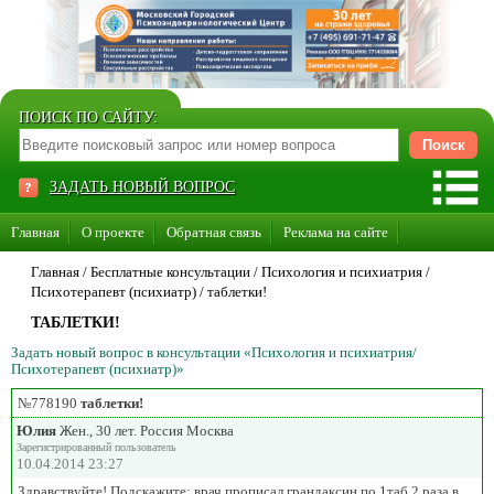
ПОИСК ПО САЙТУ:
ЗАДАТЬ НОВЫЙ ВОПРОС
Главная
О проекте
Обратная связь
Реклама на сайте
Стать консультантом нашего сайта
Главная
/ Бесплатные консультации /
Психология и психиатрия
/
Психотерапевт (психиатр)
/
таблетки!
Суперакция «Каждому врачу свой сайт»
ТАБЛЕТКИ!
Задать новый вопрос в консультации «Психология и психиатрия/
Психотерапевт (психиатр)»
№778190
таблетки!
Юлия
Жен., 30 лет. Россия Москва
Зарегистрированный пользователь
10.04.2014 23:27
Здравствуйте! Подскажите: врач прописал грандаксин по 1таб 2 раза в