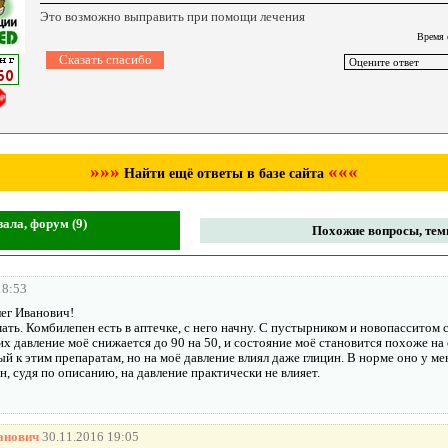
Это возможно выправить при помощи лечения
Время 
»»»
«««
Найти ещё ответы в базе сайта
ала, форум (9)
Похожие вопросы, темы
18:53
ег Иванович!
ь. Комбилепен есть в аптечке, с него начну. С пустырником и новопасситом с
них давление моё снижается до 90 на 50, и состояние моё становится похоже н
й к этим препаратам, но на моё давление влиял даже глицин. В норме оно у мен
 судя по описанию, на давление практически не влияет.
анович
30.11.2016 19:05