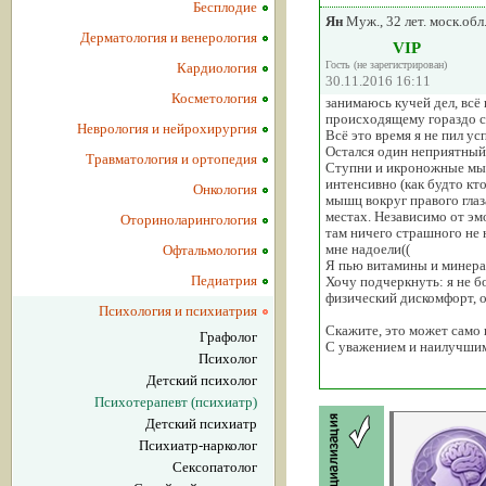
Бесплодие
Ян
Муж., 32 лет. моск.обл
Дерматология и венерология
VIP
Гость (не зарегистрирован)
Кардиология
30.11.2016 16:11
Косметология
занимаюсь кучей дел, всё 
происходящему гораздо с
Неврология и нейрохирургия
Всё это время я не пил ус
Остался один неприятный с
Травматология и ортопедия
Ступни и икроножные мыш
интенсивно (как будто кт
Онкология
мышц вокруг правого глаз
местах. Независимо от эм
Оториноларингология
там ничего страшного не 
мне надоели((
Офтальмология
Я пью витамины и минерал
Педиатрия
Хочу подчеркнуть: я не б
физический дискомфорт, ос
Психология и психиатрия
Скажите, это может само 
Графолог
С уважением и наилучшим
Психолог
Детский психолог
Психотерапевт (психиатр)
Детский психиатр
Психиатр-нарколог
Сексопатолог