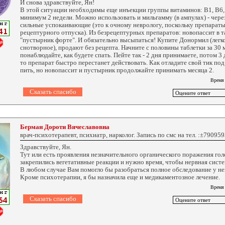
И снова здравствуйте, Ян!
В этой ситуации необходимы еще инъекции группы витаминов: В1, В6, 
минимум 2 недели. Можно использовать и мильгамму (в ампулах) - чере
сильные успокаивающие (это к очному неврологу, поскольку препарат
рецептурного отпуска). Из безрецептурных препаратов: новопассит в та
"пустырник форте". И обязательно высыпаться! Купите Донормил (легк
снотворное), продают без рецепта. Начните с половины таблетки за 30 
понаблюдайте, как будете спать. Пейте так - 2 дня принимаете, потом 3 
то препарат быстро перестанет действовать. Как отладите свой тик под
пить, но новопассит и пустырник продолжайте принимать месяца 2.
Время
Берман Дороти Вячеславовна
врач-психотерапевт, психиатр, нарколог. Запись по смс на тел. :±79095
Здравствуйте, Ян.
Тут или есть проявления незначительного органического поражения гол
закрепились вегетативные реакции и нужно время, чтобы нервная систе
В любом случае Вам помогло бы разобраться полное обследование у не
Кроме психотерапии, я бы назначила еще и медикаментозное лечение.
Время