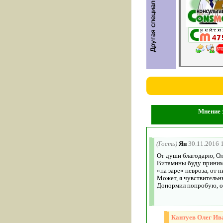
Мнение з
(Гость)
Ян
30.11.2016 
От души благодарю, Ол
Витамины буду принимат
«на заре» невроза, от 
Может, я чувствительны
Донормил попробую, он,
Кантуев Олег Ив