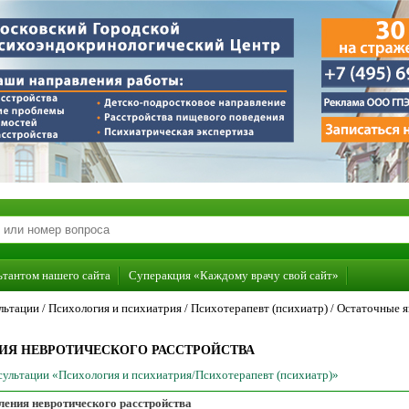
ьтантом нашего сайта
Суперакция «Каждому врачу свой сайт»
льтации /
Психология и психиатрия
/
Психотерапевт (психиатр)
/
Остаточные я
ИЯ НЕВРОТИЧЕСКОГО РАССТРОЙСТВА
нсультации «Психология и психиатрия/Психотерапевт (психиатр)»
ления невротического расстройства