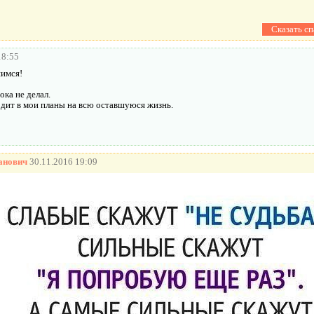
18:55
шимся!
ка не делал.
одит в мои планы на всю оставшуюся жизнь.
анович
30.11.2016 19:09