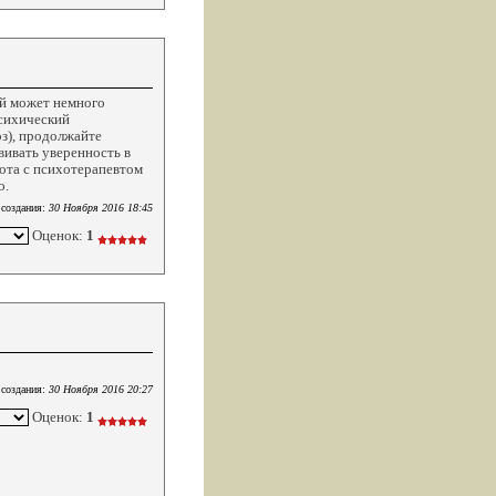
ый может немного
психический
оз), продолжайте
вивать уверенность в
бота с психотерапевтом
о.
 создания:
30 Ноября 2016 18:45
Оценок:
1
 создания:
30 Ноября 2016 20:27
Оценок:
1