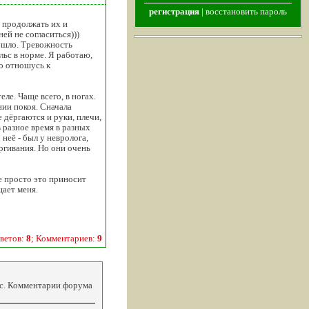
регистрация
|
восстановить пароль
н продолжать их и
ей не согласиться)))
 ушло. Тревожность
льс в норме. Я работаю,
то отношусь к
ле. Чаще всего, в ногах.
ии покоя. Сначала
 дёргаются и руки, плечи,
 разное время в разных
неё - был у невролога,
ргивания. Но они очень
е просто это приносит
щает меня.
ветов:
8
; Комментариев:
9
кс. Комментарии форума