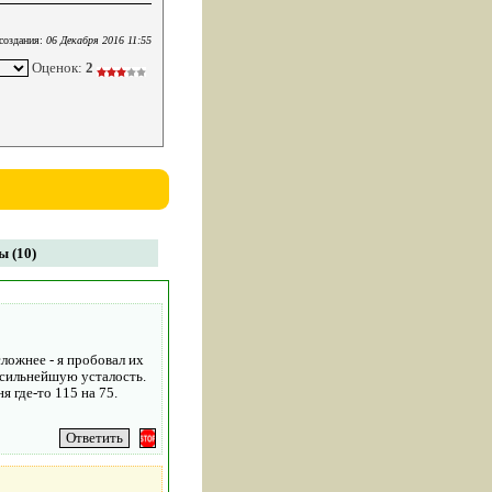
создания:
06 Декабря 2016 11:55
Оценок:
2
 (10)
ложнее - я пробовал их
а сильнейшую усталость.
я где-то 115 на 75.