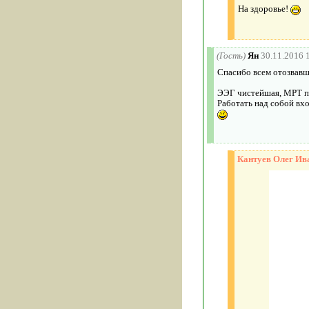
На здоровье!
(Гость)
Ян
30.11.2016 
Спасибо всем отозвав
ЭЭГ чистейшая, МРТ по
Работать над собой вх
Кантуев Олег Ив