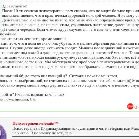
.
Здравствуйте!
После 10-ти сеансов психотерапии, врач сказала, что не видит больше причи
высказала мнение, что я практически здоровый молодой человек. Я не могу с н
Действительно, очень многое из того, что меня мучило определённое время,
значительно снижена, появились силы, улучшилось настроение, давление и пу
идёт своим чередом. Если что-то вдруг случается, чего мне не очень хочется, 
покойнее.
покоительных лекарств, кроме глицина.
имптом, что я пока не знаю, как убрать: это мелкие дёргания разных мышц в те
цы. Ступни даже иногда чуть-чуть сводит. Мышцы после движений в состоян
о-то ползает под кожей и даже видны эти сокращения), потом всё меньше. Также
а, мышцы живота, иногда палцы рук чуть-чуть сами двигаются. Хаотично, всё в
оционального состояния. Мы обсуждали эту проблему с психотерапевтом, а до 
нашли, и психотерапевт предложила просто не обращать внимания на эти подё
ы магний б6, до этого пил кальций д3. Ситуация пока не меняется.
оюсь этих подёргиваний, не считаю их признаком какого-то заболевания)))) Мн
обенно перед сном, а когда дёргается глаз - это ещё и видно, что немного сму
пройти? Или есть варианты лечения?
и пожеланиями, Ян.
От
Психотерапевт-онлайн™
Психотерапевт. Индивидуальные консультации в чате Telegram или Ма
не читаю. В полемику не вступаю.