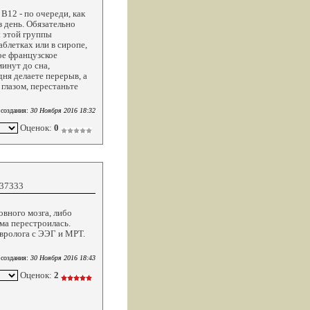
В12 - по очереди, как
з день. Обязательно
ы этой группы
блетках или в сиропе,
ое французское
минут до сна,
дня делаете перерыв, а
 глазом, перестаньте
 создания:
30 Ноября 2016 18:32
Оценок:
0
937333
овного мозга, либо
ма перестроилась.
вролога с ЭЭГ и МРТ.
 создания:
30 Ноября 2016 18:43
Оценок:
2