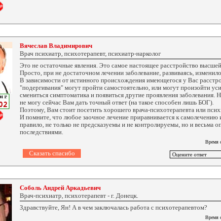
Вячеслав Владимирович
Врач психиатр, психотерапевт, психиатр-нарколог
Это не остаточные явления. Это самое настоящее расстройство высшей
Просто, при не достаточном лечении заболевание, развиваясь, изменил
В зависимости от истинного происхождения имеющегося у Вас расстро
"подергивания" могут пройти самостоятельно, или могут произойти ус
смениться симптоматика и появиться другие проявления заболевания. Н
не могу сейчас Вам дать точный ответ (на такое способен лишь БОГ).
Поэтому, Вам стоит посетить хорошего врача-психотерапевта или псих
И помните, что любое заочное лечение приравнивается к самолечению и
правило, не только не предсказуемы и не контролируемы, но и весьма 
последствиями.
Время 
Соболь Андрей Аркадьевич
Врач-психиатр, психотерапевт - г. Донецк.
Здравствуйте, Ян! А в чем заключалась работа с психотерапевтом?
Время 