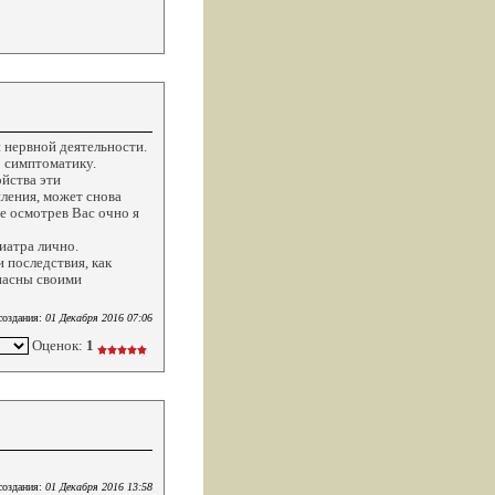
 нервной деятельности.
о симптоматику.
йства эти
иления, может снова
е осмотрев Вас очно я
иатра лично.
 последствия, как
опасны своими
создания:
01 Декабря 2016 07:06
Оценок:
1
создания:
01 Декабря 2016 13:58