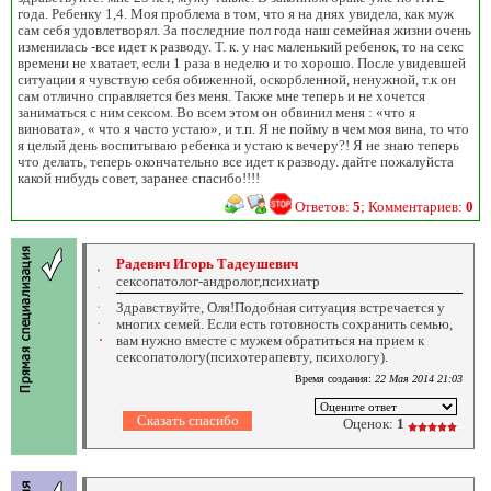
года. Ребенку 1,4. Моя проблема в том, что я на днях увидела, как муж
сам себя удовлетворял. За последние пол года наш семейная жизни очень
изменилась -все идет к разводу. Т. к. у нас маленький ребенок, то на секс
времени не хватает, если 1 раза в неделю и то хорошо. После увидевшей
ситуации я чувствую себя обиженной, оскорбленной, ненужной, т.к он
сам отлично справляется без меня. Также мне теперь и не хочется
заниматься с ним сексом. Во всем этом он обвинил меня : «что я
виновата», « что я часто устаю», и т.п. Я не пойму в чем моя вина, то что
я целый день воспитываю ребенка и устаю к вечеру?! Я не знаю теперь
что делать, теперь окончательно все идет к разводу. дайте пожалуйста
какой нибудь совет, заранее спасибо!!!!
Ответов:
5
; Комментариев:
0
Радевич Игорь Тадеушевич
сексопатолог-андролог,психиатр
Здравствуйте, Оля!Подобная ситуация встречается у
многих семей. Если есть готовность сохранить семью,
вам нужно вместе с мужем обратиться на прием к
сексопатологу(психотерапевту, психологу).
Время создания:
22 Мая 2014 21:03
Оценок:
1