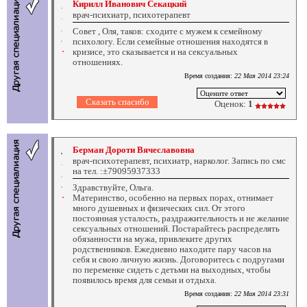
Кирилл Иванович Секацкий
врач-психиатр, психотерапевт
Совет , Оля, таков: сходите с мужем к семейному
психологу. Если семейные отношения находятся в
кризисе, это сказывается и на сексуальных
отношениях.
Время создания:
22 Мая 2014 23:24
Оценок:
1
Берман Дороти Вячеславовна
врач-психотерапевт, психиатр, нарколог. Запись по смс
на тел. :±79095937333
Здравствуйте, Ольга.
Материнство, особенно на первых порах, отнимает
много душевных и физических сил. От этого
постоянная усталость, раздражительность и не желание
сексуальных отношений. Постарайтесь распределять
обязанности на мужа, привлеките других
родственников. Ежедневно находите пару часов на
себя и свою личную жизнь. Договоритесь с подругами
по переменке сидеть с детьми на выходных, чтобы
появилось время для семьи и отдыха.
Время создания:
22 Мая 2014 23:31