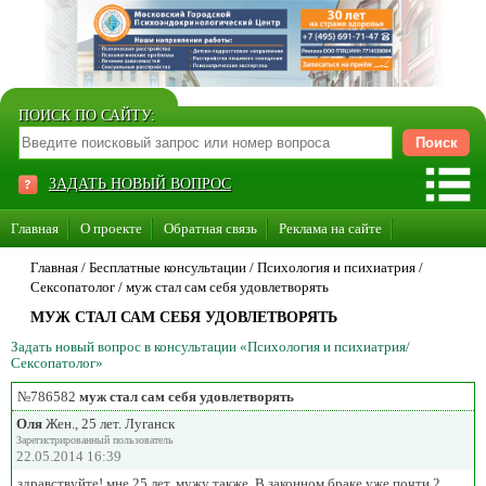
ПОИСК ПО САЙТУ:
ЗАДАТЬ НОВЫЙ ВОПРОС
Главная
О проекте
Обратная связь
Реклама на сайте
Стать консультантом нашего сайта
Главная
/ Бесплатные консультации /
Психология и психиатрия
/
Сексопатолог
/
муж стал сам себя удовлетворять
Суперакция «Каждому врачу свой сайт»
МУЖ СТАЛ САМ СЕБЯ УДОВЛЕТВОРЯТЬ
Задать новый вопрос в консультации «Психология и психиатрия/
Сексопатолог»
№786582
муж стал сам себя удовлетворять
Оля
Жен., 25 лет. Луганск
Зарегистрированный пользователь
22.05.2014 16:39
здравствуйте! мне 25 лет, мужу также. В законном браке уже почти 2