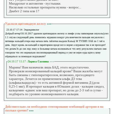
Милдронат и актовегин - пустышки.
Насколько остальные препараты нужны - вопрос...
Диабет 2 типа или 1?
Удалили щитовидную железу
»»»
23.10.17 17:14: Эндокринолог
Добрый вечер!18.10.2017 удалили щитовидную железу и лимфо узлы папилярная опухоль(узел
1.1 см).на следующий день появились мурашки вокруг рта конечности пальцев ног,кололи с
пятницы кальций вчера еще начала пить таблетки выдали Кальці М ТУЛИП ЛАБ по 1 таб в
день .берут кровь на кальций и паратгармон вроде все в норме а мурашки так и не проходят!
что делать?я до сих пор лежу в больнице начала волноваться что нету результата сначало они
говорили что это нормально послеоперационный период я уже не верю куда идти к кому
обращаться за помощью подскажите?
24.10.17 11:17:
Лариса Скопина
»»»
Марина! Вам назначили лишь БАД, этого недостаточно.
Проверяли ионизированный кальций крови? Ваши жалобы могут
быть связаны с гипопаратиреозом, возможно, преходящего
характера. Лечится он применением альфа Д3 тева
(альфакальцидола) - то есть активной формой витамина Д (доза
0,25-1 мкг). И препарат кальция в бОльших дозах - кальция сандоз,
кальцемин -адванс или ваш препарат, но дозы до 2-3 таб в сутки -
подбирать по уровню ионизированного кальция.
Действительно-ли необходимо стентирование огибающей артерии и на
сколько срочно?
»»»