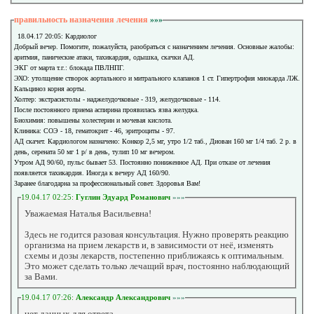
правильность назначения лечения
»»»
18.04.17 20:05: Кардиолог
Добрый вечер. Помогите, пожалуйста, разобраться с назначением лечения. Основные жалобы:
аритмия, панические атаки, тахикардия, одышка, скачки АД.
ЭКГ от марта т.г.: блокада ПВЛНПГ.
ЭХО: утолщение створок аортального и митрального клапанов 1 ст. Гипертрофия миокарда ЛЖ.
Кальциноз корня аорты.
Холтер: экстрасистолы - наджелудочковые - 319, желудочковые - 114.
После постоянного приема аспирина проявилась язва желудка.
Биохимия: повышены холестерин и мочевая кислота.
Клиника: СОЭ - 18, гематокрит - 46, эритроциты - 97.
АД скачет. Кардиологом назначено: Конкор 2,5 мг, утро 1/2 таб., Диован 160 мг 1/4 таб. 2 р. в
день, серената 50 мг 1 р/ в день, тулип 10 мг вечером.
Утром АД 90/60, пульс бывает 53. Постоянно пониженное АД. При отказе от лечения
появляется тахикардия. Иногда к вечеру АД 160/90.
Заранее благодарна за профессиональный совет. Здоровья Вам!
19.04.17 02:25:
Гуглин Эдуард Романович
»»»
Уважаемая Наталья Васильевна!
Здесь не годится разовая консультация. Нужно проверять реакцию
организма на прием лекарств и, в зависимости от неё, изменять
схемы и дозы лекарств, постепенно приближаясь к оптимальным.
Это может сделать только лечащий врач, постоянно наблюдающий
за Вами.
19.04.17 07:26:
Александр Александрович
»»»
нет данных для ответа