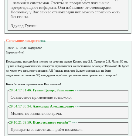
- наличием симптомов. Стенты не продлевают жизнь и не
предотвращают инфаркты. Они избавляют от стенокардии.
Поскольку у Вас сейчас стенокардии нет, можно спокойно жить
без стента.
Эдуард Гуглин
Сочетание лекарств
»»»
28.04.17 19:31: Кардиолог
Здравствуйте!
Подскажите, пожалуйста, можно ли сочетать прием Конкор кор 2.5, Тригрим 2.5, Лозап 50 мг,
Тулип и Кардиомагнил (эти лекарства принимаются на постоянной основе) с Фезамом? Не будет
ли через чур сильного снижения АД (иногда итак оно бывает сниженным на фоне
медикаментов, меньше 90) или других проблем при совместном приеме этих лекарств?
Была бы очень признательна Вам за ответ!
29.04.17 01:46:
Гуглин Эдуард Романович
»»»
Совместное применение возможно.
29.04.17 08:34:
Александр Александрович
»»»
Можно, по назначению врача.
29.10.21 09:50:
Психотерапевт-онлайн™
»»»
Препараты совместимы, приём возможен.