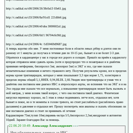
http://c.radikal.ru/c00/2006/26/38c0a13 03e61.jpg
http://c.radikal.ru/c33/2006/8a/91cd1 221dbb6.jpg
http://c.radikal.ru/c20/2006/e0/aba 3000602a1.jpg
http://c.radikal.ru/c25/2006/0d/1 96704c6c9fd.jpg
http://c.radikal.ru/c24/2006/4c /1d59469d9687.jpg
А теперь коротко обо мне. У меня постоянные боли в области левых рёбер и длятся они по
разному от 1 минуты до получаса в течение дня по 10-15 раз, бывает и и не болят 2-3 дня.
Обратился в кардиоцентре у нас в городе все дорого и солидно. Пришёл на приём к кардиологу
которая отправила меня сдавать кровь (хотя я предупредил что я позавтракал и я диабетик
принимаю метформин, бисопролол 5мг, амлоприл 5мг) и ЭКГ и эхо, где мне сказали
незначительные изменения и ничего страшного нету. Получив результаты крови, все в пределах
нормы кроме триглицеридов, которые у меня показывают 3,3 при норме 1,75, холестерин в
пределах нормы общий 5,1,HHDL 0,94,HLDL 2,66.Увидев мои триглицериды и узнав что я
диабетик она поставила мне диагноз ИБС и атеросклероз аорты, но всповнив что на ЭКГ и и на
Эхо сердца мне сказали что все нормально, а повышение триглицеридов может быть вызвать и
мой завтрак, у меня возник такой вопрос, с чего она поставила такой диагноз. Физические
нагрузки переношу хорошо, на 5 этаж в семье поднимаюсь легче всех, отдышки нет, хотя
бывает в покое, но в те моменты в голове тревога, но стоит расслабиться (раслабляюсь прано
дыханием) и давление и отдышки нет. Прошу посмотреть мои анализы и сказать обосновано ли
мне поставили диагноз и стоит ли принимать её лечение
Кардиаспирин 75мг,тулип 10мг,пирамиь-экстра 5/5,бисопролол 2,5мг,милдронат и актовегин
10дней. Заранее благодарю Вас за помощь.
22.06.20 10:49:
Александр Александрович
»»»
Нет убедительных данных за ИБС.