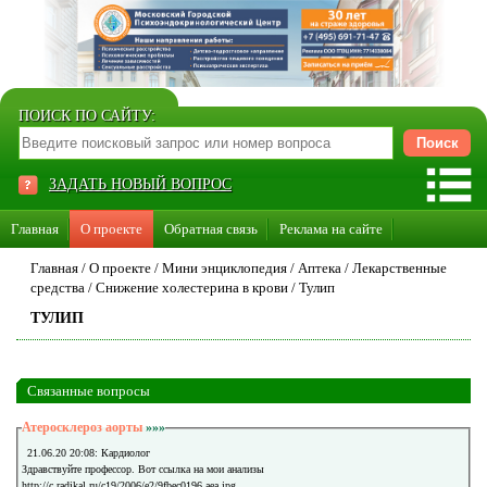
ПОИСК ПО САЙТУ:
ЗАДАТЬ НОВЫЙ ВОПРОС
Главная
О проекте
Обратная связь
Реклама на сайте
Стать консультантом нашего сайта
Главная
/
О проекте
/
Мини энциклопедия
/
Аптека
/
Лекарственные
средства
/
Снижение холестерина в крови
/
Тулип
Суперакция «Каждому врачу свой сайт»
ТУЛИП
Связанные вопросы
Атеросклероз аорты
»»»
21.06.20 20:08: Кардиолог
Здравствуйте профессор. Вот ссылка на мои анализы
http://c.radikal.ru/c19/2006/e2/9fbec0196 aea.jpg