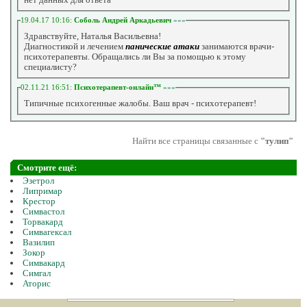
19.04.17 10:16:
Соболь Андрей Аркадьевич
»»»
Здравствуйте, Наталья Васильевна!
Диагностикой и лечением
панические атаки
занимаются врачи-
психотерапевты. Обращались ли Вы за помощью к этому
специалисту?
02.11.21 16:51:
Психотерапевт-онлайн™
»»»
Типичные психогенные жалобы. Ваш врач - психотерапевт!
Найти все страницы связанные с
"тулип"
Смотрите ещё:
Эзетрол
Липримар
Крестор
Симвастол
Торвакард
Симвагексал
Вазилип
Зокор
Симвакард
Симгал
Аторис