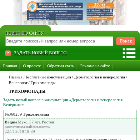
ПОИСК ПО САЙТУ:
ЗАДАТЬ НОВЫЙ ВОПРОС
Главная
О проекте
Обратная связь
Реклама на сайте
Стать консультантом нашего сайта
Главная
/ Бесплатные консультации /
Дерматология и венерология
/
Венеролог
/
Трихомонады
Суперакция «Каждому врачу свой сайт»
ТРИХОМОНАДЫ
Задать новый вопрос в консультации «Дерматология и венерология/
Венеролог»
№360239
Трихомонады
Вадим
Муж., 37 лет. Ростов
Зарегистрированный пользователь
22.11.2010 18:39
Лечил трихомонады, на 12 день после окончания лечения сделали