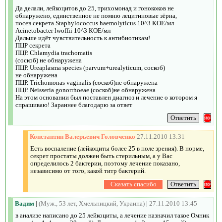
Да делали, лейкоцитов до 25, трихомонад и гонококов не
обнаружено, единственное не помню лецитиновые зёрна,
посев секрета Staphylococcus haemolyticus 10^3 КОЕ/мл
Acinetobacter lwoffii 10^3 КОЕ/мл
Дальше идёт чувствительность к антибиотикам!
ПЦР секрета
ПЦР. Chlamydia trachomatis
(соскоб) не обнаружена
ПЦР. Ureaplasma species (parvum+urealyticum, соскоб)
не обнаружена
ПЦР. Trichomonas vaginalis (соскоб)не обнаружена
ПЦР. Neisseria gonorrhoeae (соскоб)не обнаружена
На этом основании был поставлен диагноз и лечение о котором я
спрашиваю! Зараннее благодарю за ответ
Константин Валерьевич Головченко
27.11.2010 13:31
Есть воспаление (лейкоциты более 25 в поле зрения). В норме,
секрет простаты должен быть стерильным, а у Вас
определилось 2 бактерии, поэтому лечение показано,
независимо от того, какой титр бактерий.
Вадим
|
(Муж., 53 лет, Хмельницкий, Украина)
|
27.11.2010 13:45
в анализе написано до 25 лейкоциты, а лечение назначил такое Омник