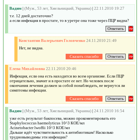
Вадим
|
(Муж., 53 лет, Хмельницкий, Украина)
|
22.11.2010 19:27
т.е. 12 дней достаточно?
а если инфекция в простате, то в уретре она тоже через ПЦР видна?
Константин Валерьевич Головченко
24.11.2010 21:49
Нет, не видна.
Елена Михайловна
22.11.2010 20:46
Инфекция, если она есть находится во всем организме. Если ПЦР
отрицательно, значит и в простате ее нет. Но человек после
окончания лечения должен за собой понаблюдать, не вернутся ли
симптомы инфекции.
Вадим
|
(Муж., 53 лет, Хмельницкий, Украина)
|
24.11.2010 16:54
уже есть результат бакпосева, можно прокоментировать его
Staphylococcus haemolyticus 10^3 КОЕ/мл
Acinetobacter lwoffii 10^3 КОЕ/мл
Дальше идёт чувствительность к антибиотикам! Насколько
трудновыводимы эти инфекции?