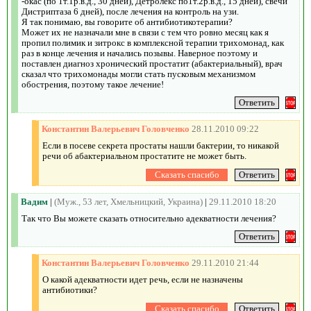
-окас (по 1т.1р.в.д., 30 дней), Детролекс по1т.2р.в.д., 15 дней), свечи
Дистриптаза 6 дней), после лечения на контроль на узи.
Я так понимаю, вы говорите об антибиотикотерапии?
Может их не назначали мне в связи с тем что ровно месяц как я
пропил полимик и зитрокс в комплексной терапии трихомонад, как
раз в конце лечения и начались позывы. Наверное поэтому и
поставлен диагноз хронический простатит (абактериальный), врач
сказал что трихомонады могли стать пусковым механизмом
обострения, поэтому такое лечение!
Константин Валерьевич Головченко
28.11.2010 09:22
Если в посеве секрета простаты нашли бактерии, то никакой
речи об абактериальном простатите не может быть.
Вадим
|
(Муж., 53 лет, Хмельницкий, Украина)
|
29.11.2010 18:20
Так что Вы можете сказать относительно адекватности лечения?
Константин Валерьевич Головченко
29.11.2010 21:44
О какой адекватности идет речь, если не назначены
антибиотики?