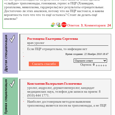
«слыйды» трихомонады, гоноккоки, герпес и ПЦР (Хламидии,
уреаплазма, микоплазма, гарднерелы) все результаты отрицательные.
Достаточно ли этих анализов, потому что на ПЦР настоял я, и какова
вероятность того что что то ещё осталось? Стоит ли делать ещё
анализы?
Ответов:
3
; Комментариев:
24
Ростовцева Екатерина Сергеевна
врач уролог
Если ПЦР отрицательна, то инфекции нет
Время создания:
22 Ноября 2010 18:47
Оценок:
0
Константин Валерьевич Головченко
уролог, андролог, дерматовенеролог, кандидат
медицинских наук, телефон для записи на прием: 8
(910) 444 1771.
Наиболее достоверным методом выявления
трихомонад является посев на трихомонады, а не ПЦР.