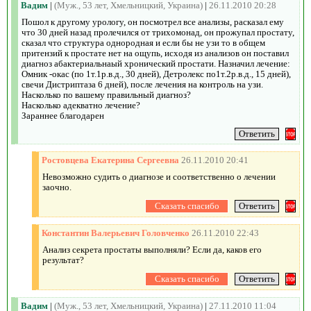
Вадим
|
(Муж., 53 лет, Хмельницкий, Украина)
|
26.11.2010 20:28
Пошол к другому урологу, он посмотрел все анализы, расказал ему
что 30 дней назад пролечился от трихомонад, он прожупал простату,
сказал что структура однородная и если бы не узи то в общем
притензий к простате нет на ощупь, исходя из анализов он поставил
диагноз абактериальнаый хронический простати. Назначил лечение:
Омник -окас (по 1т.1р.в.д., 30 дней), Детролекс по1т.2р.в.д., 15 дней),
свечи Дистриптаза 6 дней), после лечения на контроль на узи.
Насколько по вашему правильный диагноз?
Насколько адекватно лечение?
Зараннее благодарен
Ростовцева Екатерина Сергеевна
26.11.2010 20:41
Невозможно судить о диагнозе и соответственно о лечении
заочно.
Константин Валерьевич Головченко
26.11.2010 22:43
Анализ секрета простаты выполняли? Если да, каков его
результат?
Вадим
|
(Муж., 53 лет, Хмельницкий, Украина)
|
27.11.2010 11:04