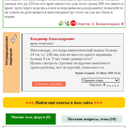
сказала что до 210.на что врач сказал что для этого срока 206 это много.к
врачу идти через неделю,а я вся испереживалась,подскажите пожалуйста
на самом ли деле является многоводием?до этого на узи все было в
норме.
Ответов:
1
; Комментариев:
0
Владимир Александрович
врач-гомеопат
Многоводие, это когда амниотический индекс больше
24 см, т.е. 240 мм, или же высота одного кармашка
больше 8 см. У вас такие данные есть?
Нужно смотреть строение желудочно-кишечного
тракта ребенка, нет ли атрезий, стенозов и т.п.
Время создания:
01 Июля 2009 16:41
Оценок:
0
»»»
«««
Найти ещё ответы в базе сайта
Мнение зала, форум (0)
Похожие вопросы, темы (10)