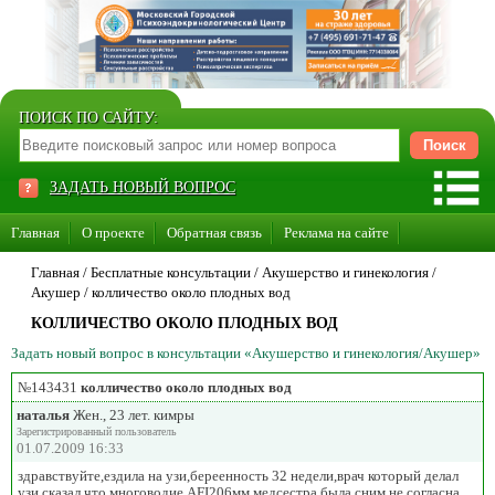
ПОИСК ПО САЙТУ:
ЗАДАТЬ НОВЫЙ ВОПРОС
Главная
О проекте
Обратная связь
Реклама на сайте
Стать консультантом нашего сайта
Главная
/ Бесплатные консультации /
Акушерство и гинекология
/
Акушер
/
колличество около плодных вод
Суперакция «Каждому врачу свой сайт»
КОЛЛИЧЕСТВО ОКОЛО ПЛОДНЫХ ВОД
Задать новый вопрос в консультации «Акушерство и гинекология/Акушер»
№143431
колличество около плодных вод
наталья
Жен., 23 лет. кимры
Зарегистрированный пользователь
01.07.2009 16:33
здравствуйте,ездила на узи,береенность 32 недели,врач который делал
узи сказал что многоводие AFI206мм,медсестра была сним не согласна