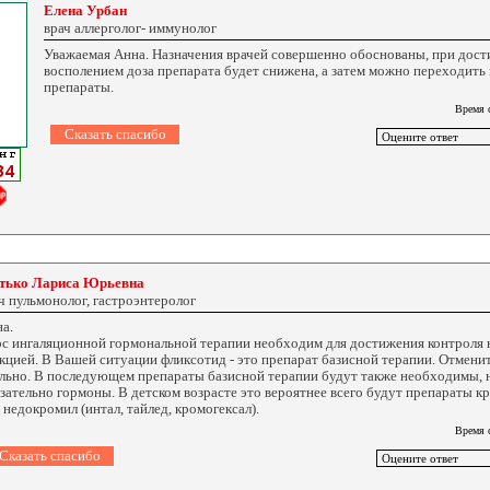
Елена Урбан
врач аллерголог- иммунолог
Уважаемая Анна. Назначения врачей совершенно обоснованы, при дост
восполением доза препарата будет снижена, а затем можно переходить
препараты.
Время 
тько Лариса Юрьевна
ч пульмонолог, гастроэнтеролог
а.
с ингаляционной гормональной терапии необходим для достижения контроля 
кцией. В Вашей ситуации фликсотид - это препарат базисной терапии. Отмени
льно. В последующем препараты базисной терапии будут также необходимы, н
зательно гормоны. В детском возрасте это вероятнее всего будут препараты 
 недокромил (интал, тайлед, кромогексал).
Время 