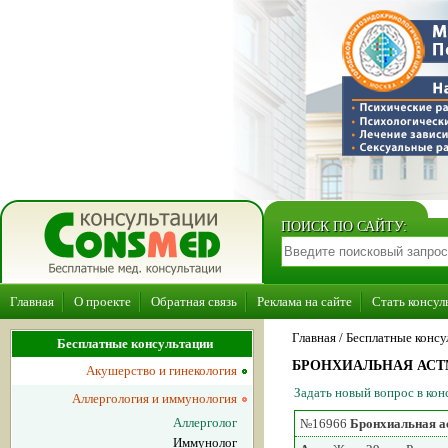
ПОИСК ПО САЙТУ:
Главная
О проекте
Обратная связь
Реклама на сайте
Стать консул
Главная
/ Бесплатные консу
Бесплатные консультации
БРОНХИАЛЬНАЯ АСТ
Акушерство и гинекология
Задать новый вопрос в ко
Аллергология и иммунология
Аллерголог
№16966
Бронхиальная а
Иммунолог