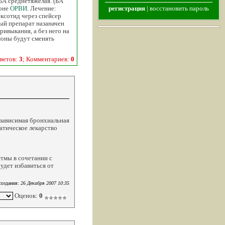
БА среднетяжелая. (БА
фоне
ОРВИ
. Лечение:
регистрация
|
восстановить пароль
ексотид через спейсер
ный препарат назаначен
ривыкания, а без него на
моны будут сменять
ветов:
3
; Комментариев:
0
-зависимая бронхиальная
атическое лекарство
тмы в сочетании с
удет избавиться от
создания:
26 Декабря 2007 10:35
Оценок:
0