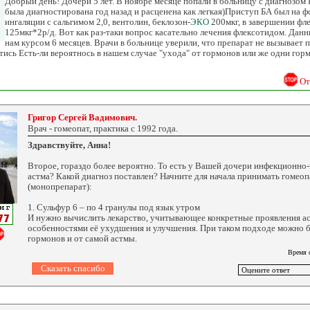
Добрый день! Дочери 5 лет. В ноябре месяце попали в больницу с диагнозом 
была диагностирована год назад и расценена как легкая)Приступ БА был на 
ингаляции с сальгимом 2,0, вентолин, беклозон-
ЭКО
200мкг, в завершении фл
125мкг*2р/д. Вот как раз-таки вопрос касательно лечения флексотидом. Дан
нам курсом 6 месяцев. Врачи в больнице уверили, что препарат не вызывает п
тись Есть-ли вероятнось в нашем случае "ухода" от гормонов или же одни гор
От
Григор Сергей Вадимович.
Врач - гомеопат, практика с 1992 года.
Здравствуйте, Анна!
Второе, гораздо более вероятно. То есть у Вашей дочери инфекционно
астма? Какой диагноз поставлен? Начните для начала принимать гомеоп
(монопрепарат):
1. Сульфур 6 – по 4 гранулы под язык утром
И нужно вычислить лекарство, учитывающее конкретные проявления ас
особенностями её ухудшения и улучшения. При таком подходе можно б
гормонов и от самой астмы.
Время 