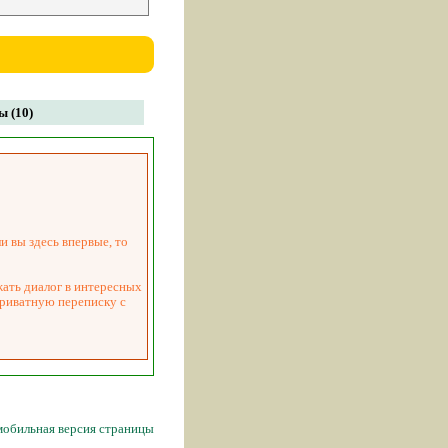
 (10)
и вы здесь впервые, то
жать диалог в интересных
приватную переписку с
мобильная версия страницы