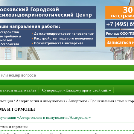
ьтантом нашего сайта
Суперакция «Каждому врачу свой сайт»
льтации /
Аллергология и иммунология
/
Аллерголог
/
Бронхиальная астма и го
МА И ГОРМОНЫ
нсультации «Аллергология и иммунология/Аллерголог»
стма и гормоны