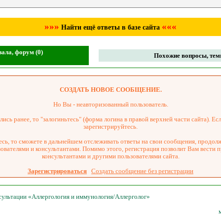
»»»
«««
Найти ещё ответы в базе сайта
ала, форум (0)
Похожие вопросы, темы
СОЗДАТЬ НОВОЕ СООБЩЕНИЕ.
Но Вы - неавторизованный пользователь.
ись ранее, то "залогиньтесь" (форма логина в правой верхней части сайта). Есл
зарегистрируйтесь.
сь, то сможете в дальнейшем отслеживать ответы на свои сообщения, продол
зователями и консультантами. Помимо этого, регистрация позволит Вам вести 
консультантами и другими пользователями сайта.
Зарегистрироваться
Создать сообщение без регистрации
нсультации «Аллергология и иммунология/Аллерголог»