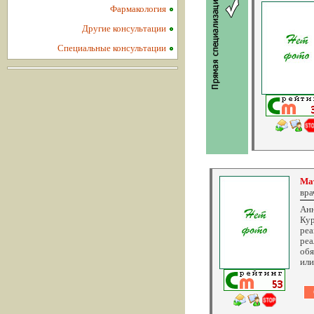
Фармакология
Другие консультации
Специальные консультации
Ма
вра
Анн
Кур
реа
реа
обя
или