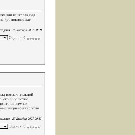
ижении контроля над
 на кромоглиновые
создания:
26 Декабря 2007 20:28
Оценок:
0
над воспалительной
ть его абсолютно
о это совсем не
кромоглициевой кислоты
создания:
27 Декабря 2007 00:33
Оценок:
0