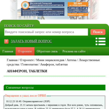
ПОИСК ПО САЙТУ:
ЗАДАТЬ НОВЫЙ ВОПРОС
Главная
О проекте
Обратная связь
Реклама на сайте
Стать консультантом нашего сайта
Главная
/
О проекте
/
Мини энциклопедия
/
Аптека
/
Лекарственные
средства
/
Гомеопатия
/
Анаферон, таблетки
Суперакция «Каждому врачу свой сайт»
АНАФЕРОН, ТАБЛЕТКИ
Связанные вопросы
Ощущение в ушах после ОРВИ
»»»
10.12.23 16:49: Оториноларинголог (ЛОР)
Добрый день. 21.11 начала простывать с першения в горле. Все шло ровно, чуть сопливилась,
подкашливала чаще и чаще. В субботу 25.11 температура была 37,2. А 26.11 температурила