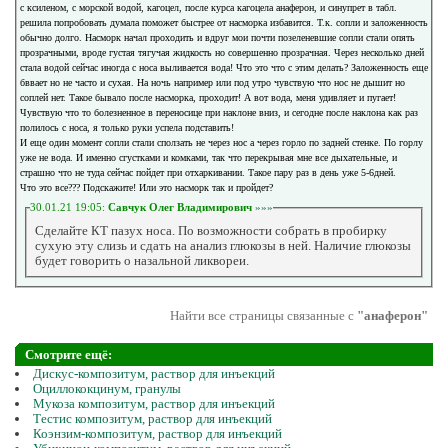
с ксиленом, с морской водой, кагоцел, после курса кагоцела анаферон, и синупрет в табл.
решила попробовать думала поможет быстрее от насморка избавится. Т.к. сопли и заложенность
обычно долго. Насморк начал проходить и вдруг мои почти позеленевшие сопли стали опять
прозрачными, вроде густая тягучая жидкость но совершенно прозрачная. Через несколько дней
стала водой сейчас иногда с носа выливается вода! Что это что с этим делать? Заложенность еще
бввает но не часто и сухая. На ночь например или под утро чувствую что нос не дышит но
соплей нет. Такое бывало после насморка, проходит! А вот вода, меня удивляет и пугает!
Чувствую что то болезненное в переносице при наклоне вниз, и сегодне после наклона как раз
полилось с носа, я только руки успела подставить!
И еще один момент сопли стали сползать не через нос а через горло по задней стенке. По горлу
уже не вода. И именно сгустками и комками, так что перекрывая мне все дыхательные, и
страшно что не туда сейчас пойдет при отхаркивании. Такое пару раз в день уже 5-6дней.
Что это все??? Подскажите! Или это насморк так и пройдет?
30.01.21 19:05:
Савчук Олег Владимирович
»»»
Сделайте КТ пазух носа. По возможности собрать в пробирку
сухую эту слизь и сдать на анализ глюкозы в ней. Наличие глюкозы
будет говорить о назальной ликвореи.
Найти все страницы связанные с
"анаферон"
Смотрите ещё:
Дискус-композитум, раствор для инъекций
Оциллококцинум, гранулы
Мукоза композитум, раствор для инъекций
Тестис композитум, раствор для инъекций
Коэнзим-композитум, раствор для инъекций