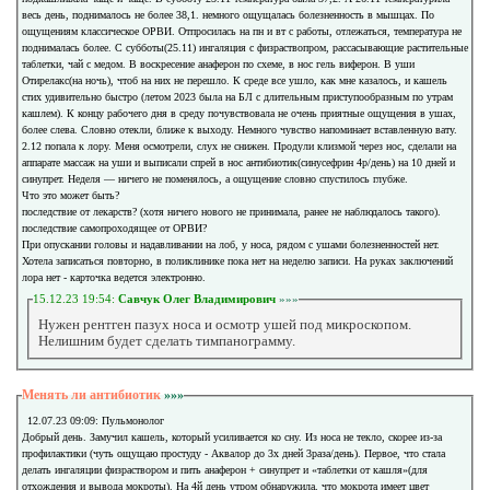
весь день, поднималось не более 38,1. немного ощущалась болезненность в мышцах. По
ощущениям классическое ОРВИ. Отпросилась на пн и вт с работы, отлежаться, температура не
поднималась более. С субботы(25.11) ингаляция с физраствопром, рассасывающие растительные
таблетки, чай с медом. В воскресение анаферон по схеме, в нос гель виферон. В уши
Отирелакс(на ночь), чтоб на них не перешло. К среде все ушло, как мне казалось, и кашель
стих удивительно быстро (летом 2023 была на БЛ с длительным приступообразным по утрам
кашлем). К концу рабочего дня в среду почувствовала не очень приятные ощущения в ушах,
более слева. Словно отекли, ближе к выходу. Немного чувство напоминает вставленную вату.
2.12 попала к лору. Меня осмотрели, слух не снижен. Продули клизмой через нос, сделали на
аппарате массаж на уши и выписали спрей в нос антибиотик(синусефрин 4р/день) на 10 дней и
синупрет. Неделя — ничего не поменялось, а ощущение словно спустилось глубже.
Что это может быть?
последствие от лекарств? (хотя ничего нового не принимала, ранее не наблюдалось такого).
последствие самопроходящее от ОРВИ?
При опускании головы и надавливании на лоб, у носа, рядом с ушами болезненностей нет.
Хотела записаться повторно, в поликлинике пока нет на неделю записи. На руках заключений
лора нет - карточка ведется электронно.
15.12.23 19:54:
Савчук Олег Владимирович
»»»
Нужен рентген пазух носа и осмотр ушей под микроскопом.
Нелишним будет сделать тимпанограмму.
Менять ли антибиотик
»»»
12.07.23 09:09: Пульмонолог
Добрый день. Замучил кашель, который усиливается ко сну. Из носа не текло, скорее из-за
профилактики (чуть ощущаю простуду - Аквалор до 3х дней 3раза/день). Первое, что стала
делать ингаляции физраствором и пить анаферон + синупрет и «таблетки от кашля»(для
отхождения и вывода мокроты). На 4й день утром обнаружила, что мокрота имеет цвет