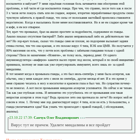
воспаляется и набухает? У меня серьёзная головная боль начинается пни обострении этой
проблемы, в той части её где воспаляется гланда. При чем, что странно, после того как я после
3 х часов ночи ложусь спать или ем сладкое, жирное, вторично переработанные продукты снова
чувствую забитость в правой гланде, что силы от полоскания настойкой прополиса становится
недостатосно. Когда я высыпаюсь более менее восстанавливается. Но я не ем сладкое кроме чая
и кофе, и ем все отварное.
Тот, врач что промывал, брал на анализ простите за подробности, содержимое из гланды.
Анализ показал отсутствие бактерий?! Либо анализ неправильный либо их действительно там
нет? Но лор-врач только, сказал что гланды сами не плохие, но подозрение вызывает задняя
стенка глотки, тем что она красная, и это похоже вирус 4 типа, ВЭБ или ЦМВ. Но получается у
80% населения он есть, что у почти всех проблемы с забитыми гландамии только с одной
стороны? Пила по назначению »Исмиген«, но толку ноль, перевод денег. От одного
имунномодулятора »анаферон« кажется вылез герпес под носом, который я по своей инициативе
принимала, поэтому не знаю как уже отрегулировать иммунитет, всего лишь из- за одной
миндалины.
В тот момент когда я промывала гланды, а это был июль-сентябрь у меня была аллергия, как
обычно, она у меня каждое лето с июля по сентябрь, другие месяца её нет. И в это время у
меня страшно чесалось в носу и носоглотке и краснели глаза и был чих. Но супрастин почему-
то не помогал. А вот после промывания миндалин аллергия усиливается. Но сейчас я не чихаю.
Так как уже глубокая осень. И непонятно это усугубилось это от промывания или такая
непростая аллергия в этом году? Ведь прошлое лето она протекала по легче? Но вопрос мой не
совсем в этом. 1. Почему мне лор диагностирует вирус 4 типа, если он есть у большинства, а
гланда увеличивается одна? Как узнать что происходит с правой гландой, ( обследования,
анализы).
23.10.22 17:39:
Савчук Олег Владимирович
»»»
Вирус тут не причем. Удалите миндалины и все пройдет