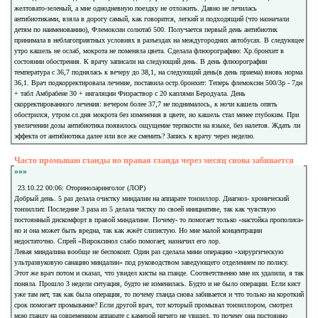
желтовато-зеленый, а мне однодневную поездку не отложить. Давно не лечилась
антибиотиками, взяла в дорогу самый, как говорится, легкий и подходящий (что назначали
детям по наименованию), Флемоксин солютаб 500. Получается первый день антибиотик
принимала в неблагоприятных условиях в разъездах на междугородних автобусах. В следующее
утро кашель не ослаб, мокрота не поменяла цвета. Сделала флюорографию: Хр.бронхит в
состоянии обострения. К врачу записали на следующий день. В день флюорографии
температура с 36,7 поднялась к вечеру до 38,1, на следующий день(в день приема) вновь норма
36,1. Врач подкорректировала лечение, поставила остр.бронхит: Теперь флемоксин 500/3р - 7дн
+ табл Амбрабене 30 + ингаляции Физраствор с 20 каплями Беродуала. День
скорректированного лечения: вечером более 37,7 не поднималось, к ночи кашель опять
обострился, утром сл.дня мокрота без изменения в цвете, но кашель стал менее глубоким. При
увеличении дозы антибиотика появилось ощущение терпкости на языке, без налетов. Ждать ли
эффекта от антибиотика далее или все же сменить? Запись к врачу через неделю.
Часто промываю гланды но правая гланда через месяц снова забивается
»»»
23.10.22 00:06: Оториноларинголог (ЛОР)
Добрый день. 5 раз делала очистку миндалин на аппарате тонзиллор. Диагноз- хронический
тонзиллит. Последние 3 раза из 5 делала чистку по своей инициативе, так как чувствую
постоянный дискомфорт в правой миндалине. Почему- то помогает только «настойка прополиса»
но и она может быть вредна, так как жжёт слизистую. Но мне малой концентрации
недостаточно. Спрей «Вироксинол слабо помогает, назначил его лор.
Левая миндалина вообще не беспокоит. Один раз сделала мини операцию »хирургическую
ультразвуковую санацию миндалин« под руководством заведующего отделением по полису.
Этот же врач потом и сказал, что увидел кисты на гланде. Соответственно мне их удалили, я так
поняла. Прошло 3 недели ситуация, будто не изменилась. Будто и не было операции. Если кист
уже там нет, так как была операция, то почему гланда снова забивается и что только на короткий
срок помогает промывание? Если другой врач, тот который промывал тонзиллором, смотрел
мою гланду на современном аппарате с камерой ничего не увидел, то почему она постоянно