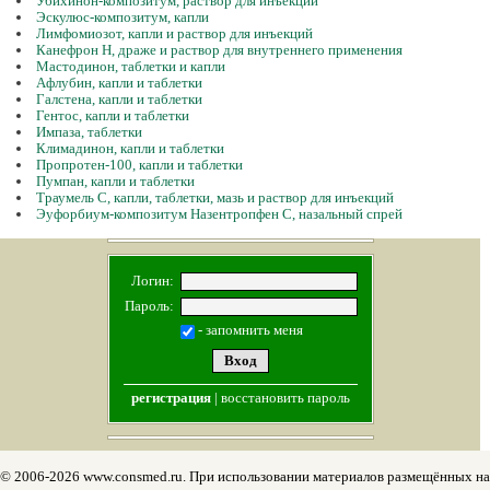
Убихинон-композитум, раствор для инъекций
Эскулюс-композитум, капли
Лимфомиозот, капли и раствор для инъекций
Канефрон Н, драже и раствор для внутреннего применения
Мастодинон, таблетки и капли
Афлубин, капли и таблетки
Галстена, капли и таблетки
Гентос, капли и таблетки
Импаза, таблетки
Климадинон, капли и таблетки
Пропротен-100, капли и таблетки
Пумпан, капли и таблетки
Траумель C, капли, таблетки, мазь и раствор для инъекций
Эуфорбиум-композитум Назентропфен С, назальный спрей
Логин:
Пароль:
- запомнить меня
регистрация
|
восстановить пароль
© 2006-2026 www.consmed.ru. При использовании материалов размещённых на