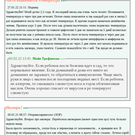
Часто поднимается Температура
»»»
27.01.22 21:11: Педиатр
Здравствуйте! Моей дочке 2,5 года. В последний месяц она очень часто болеет. Полнимается
температура и через три дня исчезает. Потом снова появляется и так каждый раз уже в месяц 5
раз поднимается после того как исчезнет температура. К врачам ходили назначали антибиотик
зитмак. Пропила курс 3 дня. После того как думали вылечилась снлва поднялась температура.
Делали рентген сказали бронхит и ставили цефозолин 3 дня но назначали на 5 дней полностью
не получили так как у ребенка пошла сыпь. После этого исчезла температура и через дня даа
три снова появилась и как всегда до 38. Ничем не лечили кроме интерферона и анаферона на
этот раз без антибиотиков. И прошла температура но через 2 дня опять вот начала подниматься
и есть кашель насморк, глаза гноятся. Скажите пожалуйста что с ней. Так вроде не должно
быть
03.02.22 13:41:
Майя Трофимова
»»»
Здравствуйте. Если ребенок после болезни идет в сад, то это
нормальное явление. Если домашний и дома его никто из
домашних не заражает, то обратиться к иммунологии. Чаще мыть
руки и лицо с мылом после посещения людных мест. Если ребенок
не аллергик, то смазывать слизистую носа и горла облепиховым
маслом. Очень хорошо спасает от вирусов и ре генерирует
слизистую
Насморк?
»»»
28.01.21 08:57: Оториноларинголог (ЛОР)
Здравствуйте. Вопрос про насморк. Переболела насморком (может орви или орз) чуть больше
недели назад.
Была просто заложенность, сопли боль в переносице от заложенности... в принципе все. В
больницу не обращалась, вроде все как обычно, а попасть к врачу сейчас сложно. Лечила спрей