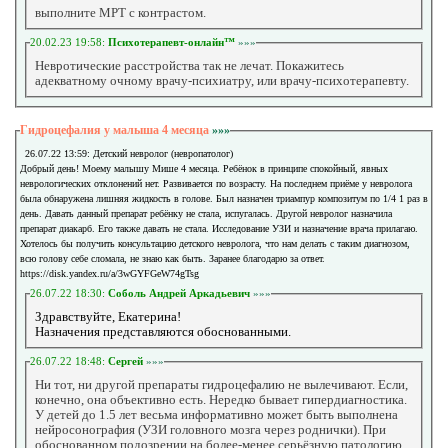
выполните МРТ с контрастом.
20.02.23 19:58:
Психотерапевт-онлайн™
»»»
Невротические расстройства так не лечат. Покажитесь
адекватному очному врачу-психиатру, или врачу-психотерапевту.
Гидроцефалия у малыша 4 месяца
»»»
26.07.22 13:59: Детский невролог (невропатолог)
Добрый день! Моему малышу Мише 4 месяца. Ребёнок в принципе спокойный, явных
неврологических отклонений нет. Развивается по возрасту. На последнем приёме у невролога
была обнаружена лишняя жидкость в голове. Был назначен триампур композитум по 1/4 1 раз в
день. Давать данный препарат ребёнку не стала, испугалась. Другой невролог назначила
препарат диакарб. Его также давать не стала. Исследование УЗИ и назначение врача прилагаю.
Хотелось бы получить консультацию детского невролога, что нам делать с таким диагнозом,
всю голову себе сломала, не знаю как быть. Заранее благодарю за ответ.
https://disk.yandex.ru/a/3wGYFGeW74gTsg
26.07.22 18:30:
Соболь Андрей Аркадьевич
»»»
Здравствуйте, Екатерина!
Назначения представляются обоснованными.
26.07.22 18:48:
Сергей
»»»
Ни тот, ни другой препараты гидроцефалию не вылечивают. Если,
конечно, она объективно есть. Нередко бывает гипердиагностика.
У детей до 1.5 лет весьма информативно может быть выполнена
нейросонография (УЗИ головного мозга через роднички). При
обоснованном подозрении на более-менее серьёзную патологию