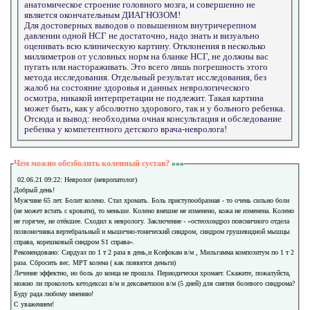
анатомическое строение головного мозга, и совершенно не
является окончательным ДИАГНОЗОМ!
Для достоверных выводов о повышенном внутричерепном
давлении одной НСГ не достаточно, надо знать и визуально
оценивать всю клиническую картину. Отклонения в несколько
миллиметров от условных норм на бланке НСГ, не должны вас
пугать или настораживать. Это всего лишь погрешность этого
метода исследования. Отдельный результат исследования, без
жалоб на состояние здоровья и данных неврологического
осмотра, никакой интерпретации не подлежит. Такая картина
может быть, как у абсолютно здорового, так и у больного ребенка.
Отсюда и вывод: необходима очная консультация и обследование
ребенка у компетентного детского врача-невролога!
Чем можно обезболить коленный сустав?
»»»
02.06.21 09:22: Невролог (невропатолог)
Добрый день!
Мужчине 65 лет. Болит колено. Стал хромать. Боль приступообразная - то очень сильно боли
(не может встать с кровати), то меньше. Колено внешне не изменено, кожа не изменена. Колено
не горячее, не отёкшее. Сходил к неврологу. Заключение - «остеохондроз поясничного отдела
позвоночника вертебральный и мышечно-тонический синдром, синдром грушевидной мышцы
справа, корешковый синдром S1 справа».
Рекомендовано: Сирдуал по 1 т 2 раза в день,и Ксефокам в/м , Мильгамма композитум по 1 т 2
раза. Сбросить вес. МРТ колена ( как появятся деньги)
Лечение эффектно, но боль до конца не прошла. Периодически хромает. Скажите, пожалуйста,
можно ли проколоть кетодексал в/м и дексаметазон в/м (5 дней) для снятия болевого синдрома?
Буду рада любому мнению!
С уважением!