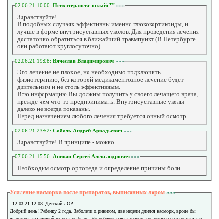
02.06.21 10:00:
Психотерапевт-онлайн™
»»»
Здравствуйте!
В подобных случаях эффективны именно глюкокортикоиды, и
лучше в форме внутрисуставных уколов. Для проведения лечения
достаточно обратиться в ближайший травмпункт (В Петербурге
они работают круглосуточно).
02.06.21 19:08:
Вячеслав Владимирович
»»»
Это лечение не плохое, но необходимо подключить
физиотерапию, без которой медикаментозное лечение будет
длительным и не столь эффективным.
Всю информацию Вы должны получить у своего лечащего врача,
прежде чем что-то предпринимать. Внутрисуставные уколы
далеко не всегда показаны.
Перед назначением любого лечения требуется очный осмотр.
02.06.21 23:52:
Соболь Андрей Аркадьевич
»»»
Здравствуйте! В принципе - можно.
07.06.21 15:56:
Аникин Сергей Александрович
»»»
Необходим осмотр ортопеда и определение причины боли.
Усиление насморка после препаратов, выписанных лором
»»»
12.03.21 12:08: Детский ЛОР
Добрый день! Ребенку 2 года. Заболели о.ринитом, две недели длился насморк, вроде бы
вылечила, выделений из носа не было. Но ребенок начал храпеть по ночам и сильно кашлять.