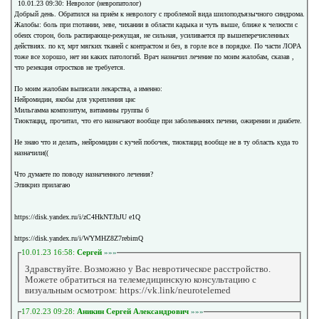
10.01.23 09:30: Невролог (невропатолог)
Добрый день. Обратился на приём к неврологу с проблемой вида шилоподъязычного синдрома.
Жалобы: боль при глотании, зеве, чихании в области кадыка и чуть выше, ближе к челюсти с
обеих сторон, боль распирающе-режущая, не сильная, усиливается пр вышеперечисленных
действиях. по кт, мрт мягких тканей с контрастом и без, в горле все в порядке. По части ЛОРА
тоже все хорошо, нет ни каких патологий. Врач назначил лечение по моим жалобам, сказав ,
что резекция отростков не требуется.
По моим жалобам выписали лекарства, а именно:
Нейромидин, якобы для укрепления цнс
Мильгамма композитум, витамины группы б
Тиоктацид, прочитал, что его назначают вообще при заболеваниях печени, ожирении и диабете.
Не знаю что и делать, нейромидин с кучей побочек, тиоктацид вообще не в ту область куда то
назначили((
Что думаете по поводу назначенного лечения?
Эпикриз прилагаю
https://disk.yandex.ru/i/zC4HkNTJhJU e1Q
https://disk.yandex.ru/i/WYMHZ8Z7rebimQ
10.01.23 16:58:
Сергей
»»»
Здравствуйте. Возможно у Вас невротическое расстройство.
Можете обратиться на телемедицинскую консультацию с
визуальным осмотром: https://vk.link/neurotelemed
17.02.23 09:28:
Аникин Сергей Александрович
»»»