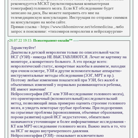
рекомендуется МСКТ (мультиспиральная компьютерная
томография) головного мозга. Если КТ обследование будет
записано на диск, Вы можете направить его мне на
телемедицинскую консультацию. Инструкция по отправке снимков
на консультацию на моём сайте.
Прямая ссылка – https://www.tikhomirovse.net/telemedicina , либо
запрос в поисковике: «тихомиров неврология и нейрохирургия»
26.07.22 19:15:
Психотерапевт-онлайн™
»»»
Здравствуйте!
Диагнозы в детской неврологии только по описательной части
НСГ (УЗИ) - никогда НЕ ВЫСТАВЛЯЮТСЯ. Лечат не картинку на
мониторе, а конкретного больного. А это прежде всего:
неврологический статус, конкретные жалобы в анамнезе, находки
при очном осмотре, УЗИ и другие вспомогательные аппаратно-
инструментальные методы обследования (ЭЭГ, МРТ и пр.).
Поэтому любые изменения показателей при УЗИ, без жалоб и
объективных изменений у нормально развивающегося ребенка,
НЕ имеют значения!
Нейросонография (НСГ или УЗИ-исследование головного мозга),
это ориентировочный (вспомогательный) исследовательский
метод, позволяющий лишь примерно оценить строение головного
мозга, и увидеть некоторые грубые проблемы. При подозрениях
на серьезные проблемы (кровоизлияния, объемные образования,
пороки развития) одной НСГ недостаточно, обязательно
назначаются уточняющие и более информативные исследования -
КТ или МРТ-исследование головного мозга. Важно знать и то, что
на НСГ не видно внутричерепного давления.
Нейросоногарфия (УЗИ) - показывает исключительно