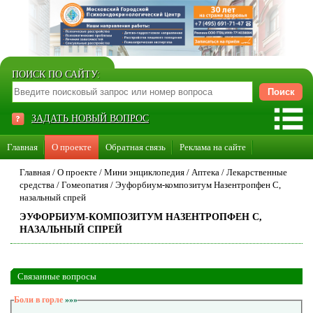
ПОИСК ПО САЙТУ:
ЗАДАТЬ НОВЫЙ ВОПРОС
Главная
О проекте
Обратная связь
Реклама на сайте
Стать консультантом нашего сайта
Главная
/
О проекте
/
Мини энциклопедия
/
Аптека
/
Лекарственные
средства
/
Гомеопатия
/
Эуфорбиум-композитум Назентропфен С,
Суперакция «Каждому врачу свой сайт»
назальный спрей
ЭУФОРБИУМ-КОМПОЗИТУМ НАЗЕНТРОПФЕН С,
НАЗАЛЬНЫЙ СПРЕЙ
Связанные вопросы
Боли в горле
»»»