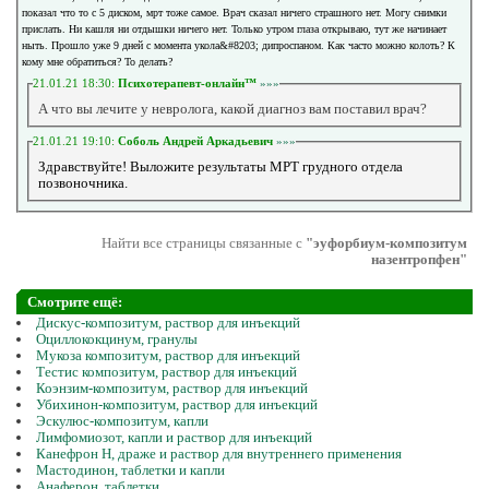
показал что то с 5 диском, мрт тоже самое. Врач сказал ничего страшного нет. Могу снимки
прислать. Ни кашля ни отдышки ничего нет. Только утром глаза открываю, тут же начинает
ныть. Прошло уже 9 дней с момента укола&#8203; дипроспаном. Как часто можно колоть? К
кому мне обратиться? То делать?
21.01.21 18:30:
Психотерапевт-онлайн™
»»»
А что вы лечите у невролога, какой диагноз вам поставил врач?
21.01.21 19:10:
Соболь Андрей Аркадьевич
»»»
Здравствуйте! Выложите результаты МРТ грудного отдела
позвоночника.
Найти все страницы связанные с
"эуфорбиум-композитум
назентропфен"
Смотрите ещё:
Дискус-композитум, раствор для инъекций
Оциллококцинум, гранулы
Мукоза композитум, раствор для инъекций
Тестис композитум, раствор для инъекций
Коэнзим-композитум, раствор для инъекций
Убихинон-композитум, раствор для инъекций
Эскулюс-композитум, капли
Лимфомиозот, капли и раствор для инъекций
Канефрон Н, драже и раствор для внутреннего применения
Мастодинон, таблетки и капли
Анаферон, таблетки