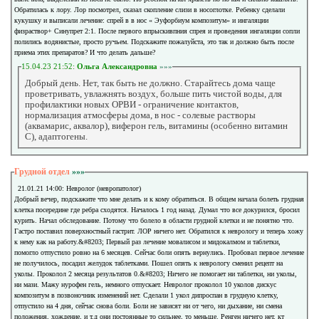
Обратилась к лору. Лор посмотрел, сказал скопление слизи в носоглотке. Ребенку сделали
кукушку и выписали лечение: спрей в в нос « Эуфорбиум композитум» и ингаляции
физраствор+ Синупрет 2:1. После первого впрыскивпния спрея и проведения ингаляции сопли
полились водянистые, просто ручьем. Подскажите пожалуйста, это так и должно быть после
приема этих препаратов? И что делать дальше?
15.04.23 21:52:
Ольга Александровна
»»»
Добрый день. Нет, так быть не должно. Старайтесь дома чаще
проветривать, увлажнять воздух, больше пить чистой воды, для
профилактики новых ОРВИ - ограничение контактов,
нормализация атмосферы дома, в нос - солевые растворы
(аквамарис, аквалор), виферон гель, витамины (особенно витамин
С), адаптогены.
Грудной отдел
»»»
21.01.21 14:00: Невролог (невропатолог)
Добрый вечер, подскажите что мне делать и к кому обратиться. В общем начала болеть грудная
клетка посередине где ребра сходятся. Началось 1 год назад. Думал что все докурился, бросил
курить. Начал обследование. Потому что болело в области грудной клетки и не понятно что.
Гастро поставил поверхностный гастрит. ЛОР ничего нет. Обратился к неврологу и теперь хожу
к нему как на работу.&#8203; Первый раз лечение мовалисом и мидокалмом и таблетки,
помогло отпустило ровно на 6 месяцев. Сейчас боли опять вернулись. Пробовал первое лечение
не получилось, посадил желудок таблетками. Пошел опять к неврологу сменил рецепт на
уколы. Проколол 2 месяца результатов 0.&#8203; Ничего не помогает ни таблетки, ни уколы,
ни мази. Мажу нурофен гель, немного отпускает. Невролог проколол 10 уколов дискус
композитум в позвоночник изменений нет. Сделали 1 укол дипроспан в грудную клетку,
отпустило на 4 дня, сейчас снова боли. Боли не зависят ни от чего, ни дыхание, ни смена
положения, хождение, и т.д они постоянные то сильнее, то меньше. Ренген ничего нет, кт