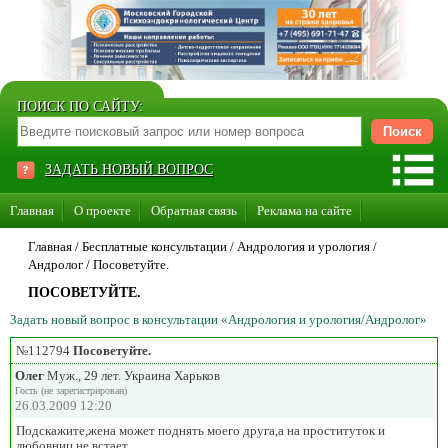
ПОИСК ПО САЙТУ:
ЗАДАТЬ НОВЫЙ ВОПРОС
Главная
О проекте
Обратная связь
Реклама на сайте
Стать консультантом нашего сайта
Главная
/ Бесплатные консультации /
Андрология и урология
/
Андролог
/
Посоветуйте.
Суперакция «Каждому врачу свой сайт»
ПОСОВЕТУЙТЕ.
Задать новый вопрос в консультации «Андрология и урология/Андролог»
№112794
Посоветуйте.
Олег
Муж., 29 лет. Украина Харьков
Гость (не зарегистрирован)
26.03.2009 12:20
Подскажите,жена может поднять моего друга,а на проституток и
любовниц не встает.