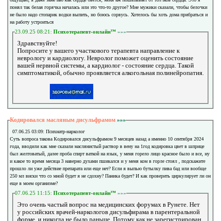
понял так белая горячка началась или это что-то другое? Мне мужики сказали, чтобы белочки
не было надо стопарик водки выпить, но боюсь сорвусь. Хотелось бы хоть дома прибраться и
на работу устроиться
23.09.25 08:21:
Психотерапевт-онлайн™
»»»
Здравствуйте!
Попросите у вашего участкового терапевта направление к
неврологу и кардиологу. Невролог поможет оценить состояние
вашей нервной системы, а кардиолог - состояние сердца. Такой
симптоматикой, обычно проявляется алкогольная полинейропатия.
Кодировался масляным дисульфрамом
»»»
07.06.25 03:09: Психиатр-нарколог
Суть вопроса такова Кодировался дисульфрамом 9 месяцев назад а именно 10 сентября 2024
года, вводили как мне сказали маслянистый раствор в вену на 1год кодировка цвет в шприце
был желтоватый, далее проба спирт ваткой на язык, у меня горело лицо красное было и все, ну
и какое то время месяца 3 наверно духами пшикался и у меня ком в горле стоял , подскажите
прошло ли уже действие препарата или еще нет? Если я выпью бутылку пива бад или вообще
250 мл виски что со мной будет я не сдохну? Паника будет? И как проверить циркулирует ли он
еще в моем организме?
07.06.25 11:15:
Психотерапевт-онлайн™
»»»
Это очень частый вопрос на медицинских форумах в Рунете. Нет
у российских врачей-наркологов дисульфирама в парентеральной
форме, и никогда не было раньше. Потому как не зарегистрирован