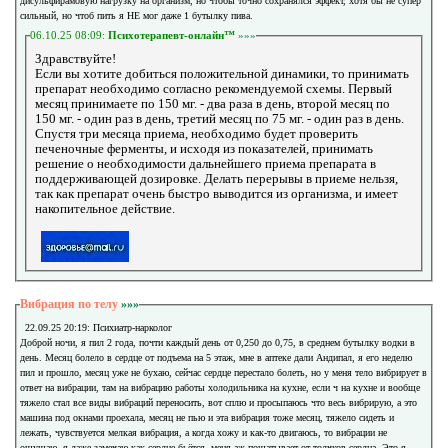
дисульфирамовую нагрузку на организм, но чтобы точно сохранялся эффект, хотя бы не супер
сильный, но чтоб пить я НЕ мог даже 1 бутылку пива.
06.10.25 08:09:
Психотерапевт-онлайн™
»»»
Здравствуйте!
Если вы хотите добиться положительной динамики, то принимать
препарат необходимо согласно рекомендуемой схемы. Первый
месяц принимаете по 150 мг. - два раза в день, второй месяц по
150 мг. - один раз в день, третий месяц по 75 мг. - один раз в день.
Спустя три месяца приема, необходимо будет проверить
печеночные ферменты, и исходя из показателей, принимать
решение о необходимости дальнейшего приема препарата в
поддерживающей дозировке. Делать перерывы в приеме нельзя,
так как препарат очень быстро выводится из организма, и имеет
накопительное действие.
Вибрация по телу
»»»
22.09.25 20:19: Психиатр-нарколог
Доброй ночи, я пил 2 года, почти каждый день от 0,250 до 0,75, в среднем бутылку водки в
день. Месяц болело в сердце от подъема на 5 этаж, мне в аптеке дали Андипал, я его неделю
пил и прошло, месяц уже не бухаю, сейчас сердце перестало болеть, но у меня тело вибрирует в
ответ на вибрации, там на вибрацию работы холодильника на кухне, если ч на кухне и вообще
тяжело стал все виды вибраций переносить, вот сплю и просыпаюсь что весь вибрирую, а это
машина под окнами проехала, месяц не пью и эта вибрация тоже месяц, тяжело сидеть и
лежать, чувствуется мелкая вибрация, а когда хожу и как-то двигаюсь, то вибрации не
ощущаю, я даже замечаю как сердце бьётся, меня аж пошатывает от толчков сердца. Это я