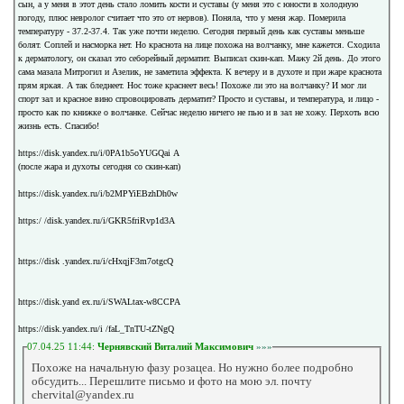
сын, а у меня в этот день стало ломить кости и суставы (у меня это с юности в холодную
погоду, плюс невролог считает что это от нервов). Поняла, что у меня жар. Померила
температуру - 37.2-37.4. Так уже почти неделю. Сегодня первый день как суставы меньше
болят. Соплей и насморка нет. Но краснота на лице похожа на волчанку, мне кажется. Сходила
к дерматологу, он сказал это себорейный дерматит. Выписал скин-кап. Мажу 2й день. До этого
сама мазала Митрогил и Азелик, не заметила эффекта. К вечеру и в духоте и при жаре краснота
прям яркая. А так бледнеет. Нос тоже краснеет весь! Похоже ли это на волчанку? И мог ли
спорт зал и красное вино спровоцировать дерматит? Просто и суставы, и температура, и лицо -
просто как по книжке о волчанке. Сейчас неделю ничего не пью и в зал не хожу. Перхоть всю
жизнь есть. Спасибо!
https://disk.yandex.ru/i/0PA1b5oYUGQai A
(после жара и духоты сегодня со скин-кап)
https://disk.yandex.ru/i/b2MPYiEBzhDh0w
https:/ /disk.yandex.ru/i/GKR5friRvp1d3A
https://disk .yandex.ru/i/cHxqjF3m7otgcQ
https://disk.yand ex.ru/i/SWALtax-w8CCPA
https://disk.yandex.ru/i /faL_TnTU-tZNgQ
07.04.25 11:44:
Чернявский Виталий Максимович
»»»
Похоже на начальную фазу розацеа. Но нужно более подробно
обсудить... Перешлите письмо и фото на мою эл. почту
chervital@yandex.ru