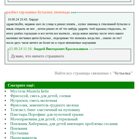
разбил горлышко бутылки лимонада
»»»
19.09.24 23:43: Хирург
здравствуйте, недавно шел по улице и решил попить , купил лимонад в стеклянной бутылке и
никак открыть не мог , потом решил ее об что нибудь ударить чтоб крышка открылась, по
итогу разбил горлышко и все почти все вытекло , когда жевал жвачку после этого нашел
маленике песчинки цвета бутылки , подозреваю что попались когда пил , опасно ли это?
после двух часов ничего не болит но в горле непонятные ощущения
21.09.24 11:16:
Андрей Викторович Красильников
»»»
Думаю, что ничего страшного
Найти все страницы связанные с
"бутылка"
Смотрите ещё:
Мустела Mustela Бебе
Фрисосой, смесь для детей, соевая
Нутрилон, смесь молочная
Фрисолак, заменитель грудного молока
Телеласт, бинт эластичный на пуповину
Пластырь Порофикс для пупочной грыжи
Мочеприемник для детей, стерильный
Поильник Хабермана, для детей имеющих проблемы сосания
Поильник
Пустышка
Прорезыватель