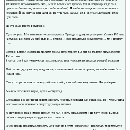
техническая невозможность пить, не пью вообще без проблем (опыт, например когда был
привит от бешенства, не пил строго и без проблем). И наоборот, когда нет чисто технических
препятствий, не могу не пить хотя бы по чуть чуть каждый день, иногда с добавками не по
чуть чуть.
Но это было просто вступление.
Суть вопроса. Мне назначили те кто кодировал (бригада на дом) дисульфирам таблетки 150 доза
(Тетурам). По схеме 20 дней пью и 10 отдыха. Я пью паралельно розувастатин 10 мг и небилет
5 мг.
Главный вопрос: Возможна ли схема приема например раз в 3 дня по таблетке дисульфирама
150 мг доза.
Будет ли эти 3 дня техническая невозможность пить (сохранение дисульфирамовой реакции).
Либо может другую схему предложите, с минимальной частотой приема, но чтобы точно было
нельзя пить.
Самоуговоры не пить по опыту работают слабо, я настойчиво хочу именно Дисульфирам.
Анализы печени все норма, делал месяц назад.
Спрашиваю все это чтобы минимизировать побочные эффекты для организма, но и чтобы была
невозможность принимать спиртсодержащие напитки.
Я этот вопрос задаю именно потому что ХОЧУ пить дисульфирам и Не хочу чтобы вылезли
побочки потребующие в будущем его отменить.
Очень прошу проконсультировать меня именно в этом направление - подсказать минимальную