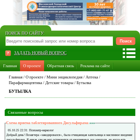
ПОИСК ПО САЙТУ:
ЗАДАТЬ НОВЫЙ ВОПРОС
Главная
О проекте
Обратная связь
Реклама на сайте
Стать консультантом нашего сайта
Главная
/
О проекте
/
Мини энциклопедия
/
Аптека
/
Парафармацевтика
/
Детские товары
/
Бутылка
Суперакция «Каждому врачу свой сайт»
БУТЫЛКА
Связанные вопросы
Схема приема таблетированного Дисульфирама
»»»
05.10.25 22:31: Психиатр-нарколог
Добрый день! Позавчера «закодировался», была очищающая капельница и маслянное введение
дисульфирама. Я никак сам не мог остановится от ежедневных доз алкоголя, но когда есть