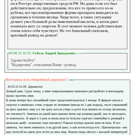
он в Реестре лекарственных средств РФ. Но даже если это был
действительно он, предположим, что кто то привез его из-за
рубежа, все пролонгированные формы препарата выводятся из
организма в течении месяца. Чаще всего, в таких ситуациях
делают укол большой дозы никотиновой кислоты, и затем дают
понюхать вату со спиртом. В этот момент человек действительно
очень плохо себя чувствует. Но это банальный спектакль,
красивый развод на деньги!
09.06.25 16:35:
Соболь Андрей Аркадьевич
»»»
Здравствуйте!
"Кодировка", описанная Вами - развод.
Волчанка или себорейный дерматит?
»»»
30.03.25 01:09: Дерматолог
Добрый день. Сразу скажу, у меня генерализованное тревожное расстройство и ипохондрия,
прошу простить меня.
В конце ноября был сильнейший стресс продолжительностью 2 месяца. В феврале пошла в
спортзал и занималась очень усердно по незнанию (иногда по 3 дня подряд), после упражнений
на пресс краснело лицо и я так сразу шла на улицу и долго шла пешком по холоду (возможно,
это повлияло?). Заметила на одной щеке красное пятно как румянец яркий, оно то проходило,
то появлялось. В марте я 3 раза за месяц пила по бутылке горячего глинтвейна (с разницей в
несколько дней) - возможно тоже повлияло? Раньше вообще красное вино не пила. И вот
заметила, что пятно появилось и на другой щеке, и они почти всегда есть. Присмотрелась- они
идут полосой на самом деле почти до низа лица. Неделю назад заболел с высокой температурой