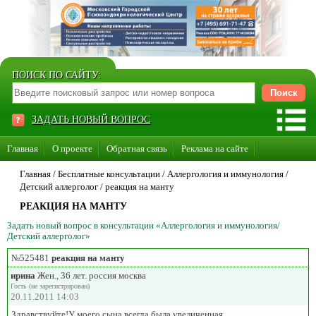
ПОИСК ПО САЙТУ:
ЗАДАТЬ НОВЫЙ ВОПРОС
Главная
О проекте
Обратная связь
Реклама на сайте
Стать консультантом нашего сайта
Главная
/ Бесплатные консультации /
Аллергология и иммунология
/
Детский аллерголог
/
реакция на манту
Суперакция «Каждому врачу свой сайт»
РЕАКЦИЯ НА МАНТУ
Задать новый вопрос в консультации «Аллергология и иммунология/
Детский аллерголог»
№525481
реакция на манту
ирина
Жен., 36 лет. россия москва
Гость (не зарегистрирован)
20.11.2011 14:03
Здравствуйте!У моего сына всегда была увеличенная