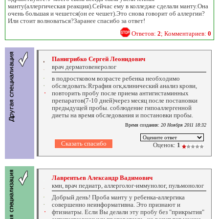
манту(аллергическая реакция).Сейчас ему в колледже сделали манту.Она
очень большая и чешется(он ее чешет).Это снова говорит об аллергии?
Или стоит волноваться?Заранее спасибо за ответ!
Ответов:
2
; Комментариев:
0
Панигрибко Сергей Леонидович
врач дерматовенеролог
в подростковом возрасте ребенка необходимо
обследовать:Rграфия огк,клинический анализ крови,
повторить пробу после приема антигистаминных
препаратов(7-10 дней)через месяц после постановки
предыдущей пробы. соблюдение гипоаллергенной
диеты на время обследования и постановки пробы.
Время создания:
20 Ноября 2011 18:32
Оценок:
1
Лаврентьев Александр Вадимович
кмн, врач педиатр, аллерголог-иммунолог, пульмонолог
Добрый день! Проба манту у ребенка-аллергика
совершенно неинформативна. Это признают и
фтизиатры. Если Вы делали эту пробу без "прикрытия"