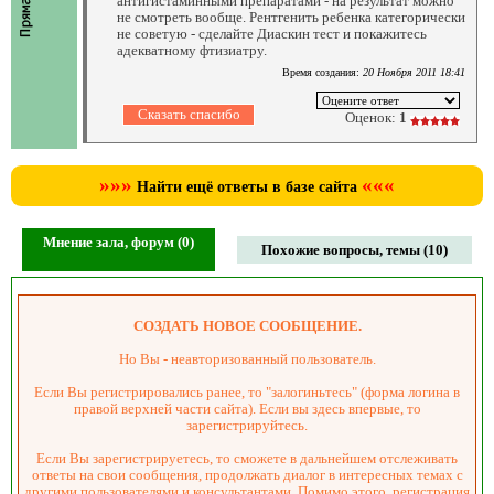
антигистаминными препаратами - на результат можно
не смотреть вообще. Рентгенить ребенка категорически
не советую - сделайте Диаскин тест и покажитесь
адекватному фтизиатру.
Время создания:
20 Ноября 2011 18:41
Оценок:
1
»»»
«««
Найти ещё ответы в базе сайта
Мнение зала, форум (0)
Похожие вопросы, темы (10)
СОЗДАТЬ НОВОЕ СООБЩЕНИЕ.
Но Вы - неавторизованный пользователь.
Если Вы регистрировались ранее, то "залогиньтесь" (форма логина в
правой верхней части сайта). Если вы здесь впервые, то
зарегистрируйтесь.
Если Вы зарегистрируетесь, то сможете в дальнейшем отслеживать
ответы на свои сообщения, продолжать диалог в интересных темах с
другими пользователями и консультантами. Помимо этого, регистрация