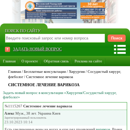
ПОИСК ПО САЙТУ:
ЗАДАТЬ НОВЫЙ ВОПРОС
Главная
О проекте
Обратная связь
Реклама на сайте
Стать консультантом нашего сайта
Главная
/ Бесплатные консультации /
Хирургия
/
Сосудистый хирург,
флеболог
/
Системное лечение варикоза
Суперакция «Каждому врачу свой сайт»
СИСТЕМНОЕ ЛЕЧЕНИЕ ВАРИКОЗА
Задать новый вопрос в консультации «Хирургия/Сосудистый хирург,
флеболог»
№1115267
Системное лечение варикоза
Алекс
Муж., 38 лет. Украина Киев
Зарегистрированный пользователь
23.10.2023 10:14
Есть увеличенные вены на ногах и еще ряд проявлений
варикоза
. Врачи