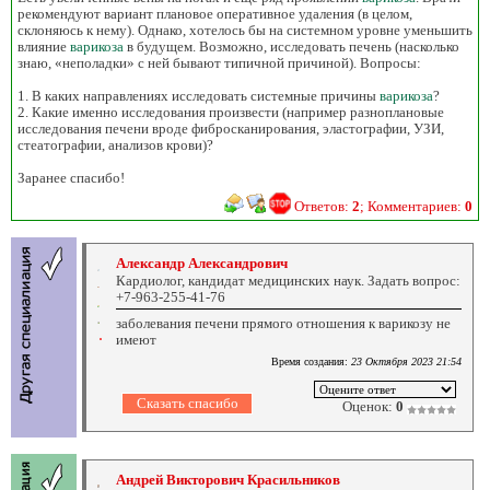
рекомендуют вариант плановое оперативное удаления (в целом,
склоняюсь к нему). Однако, хотелось бы на системном уровне уменьшить
влияние
варикоза
в будущем. Возможно, исследовать печень (насколько
знаю, «неполадки» с ней бывают типичной причиной). Вопросы:
1. В каких направлениях исследовать системные причины
варикоза
?
2. Какие именно исследования произвести (например разноплановые
исследования печени вроде фибросканирования, эластографии, УЗИ,
стеатографии, анализов крови)?
Заранее спасибо!
Ответов:
2
; Комментариев:
0
Александр Александрович
Кардиолог, кандидат медицинских наук. Задать вопрос:
+7-963-255-41-76
заболевания печени прямого отношения к варикозу не
имеют
Время создания:
23 Октября 2023 21:54
Оценок:
0
Андрей Викторович Красильников