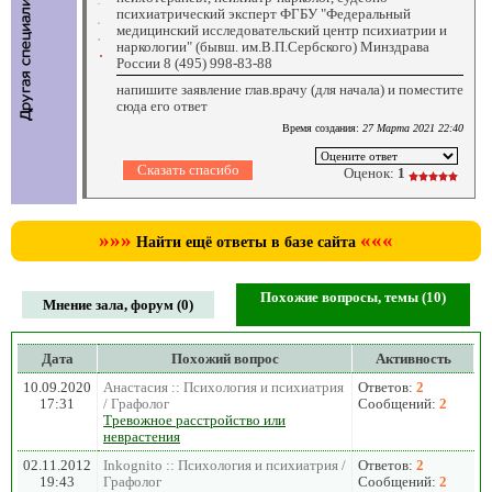
психиатрический эксперт ФГБУ "Федеральный
медицинский исследовательский центр психиатрии и
наркологии" (бывш. им.В.П.Сербского) Минздрава
России 8 (495) 998-83-88
напишите заявление глав.врачу (для начала) и поместите
сюда его ответ
Время создания:
27 Марта 2021 22:40
Оценок:
1
»»»
«««
Найти ещё ответы в базе сайта
Похожие вопросы, темы (10)
Мнение зала, форум (0)
Дата
Похожий вопрос
Активность
10.09.2020
Анастасия :: Психология и психиатрия
Ответов:
2
17:31
/ Графолог
Сообщений:
2
Тревожное расстройство или
неврастения
02.11.2012
Inkognito :: Психология и психиатрия /
Ответов:
2
19:43
Графолог
Сообщений:
2