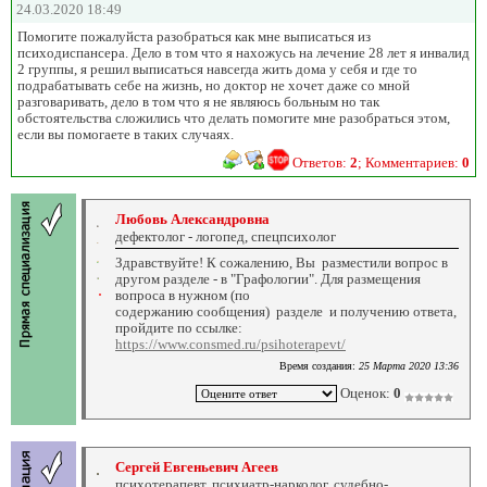
24.03.2020 18:49
Помогите пожалуйста разобраться как мне выписаться из
психодиспансера. Дело в том что я нахожусь на лечение 28 лет я инвалид
2 группы, я решил выписаться навсегда жить дома у себя и где то
подрабатывать себе на жизнь, но доктор не хочет даже со мной
разговаривать, дело в том что я не являюсь больным но так
обстоятельства сложились что делать помогите мне разобраться этом,
если вы помогаете в таких случаях.
Ответов:
2
; Комментариев:
0
Любовь Александровна
дефектолог - логопед, спецпсихолог
Здравствуйте! К сожалению, Вы разместили вопрос в
другом разделе - в "Графологии". Для размещения
вопроса в нужном (по
содержанию сообщения) разделе и получению ответа,
пройдите по ссылке:
https://www.consmed.ru/psihoterapevt/
Время создания:
25 Марта 2020 13:36
Оценок:
0
Сергей Евгеньевич Агеев
психотерапевт, психиатр-нарколог, судебно-