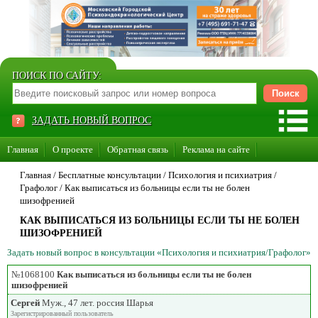
ПОИСК ПО САЙТУ:
ЗАДАТЬ НОВЫЙ ВОПРОС
Главная
О проекте
Обратная связь
Реклама на сайте
Стать консультантом нашего сайта
Главная
/ Бесплатные консультации /
Психология и психиатрия
/
Графолог
/
Как выписаться из больницы если ты не болен
Суперакция «Каждому врачу свой сайт»
шизофренией
КАК ВЫПИСАТЬСЯ ИЗ БОЛЬНИЦЫ ЕСЛИ ТЫ НЕ БОЛЕН
ШИЗОФРЕНИЕЙ
Задать новый вопрос в консультации «Психология и психиатрия/Графолог»
№1068100
Как выписаться из больницы если ты не болен
шизофренией
Сергей
Муж., 47 лет. россия Шарья
Зарегистрированный пользователь