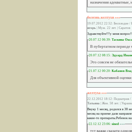
назначения адекватные, 
болезнь желтухи »»»
19.07.2012 22:52: Бесплодие /
игорь
| Муж. 22 лет. | Саратов
Здравствуйте!!!у меня вопрос!
20.07.12 06:39:
Таскина Окс
В пубертатном периоде 
20.07.12 08:15:
Эдуард Иван
Это совсем не обязатель
21.07.12 00:20:
Кабанов Вла
Для объективной оценки
желтуха »»»
22.12.2012 18:12: Педиатрия /
Татьяна
| Жен. 58 лет. | Украи
Внуку 1 месяц, родился в 38 н
месяц на приеме дали направле
какие-то препараты.Ребенок на 
22.12.12 23:06:
sined
»»»
тут важко сказати одноз