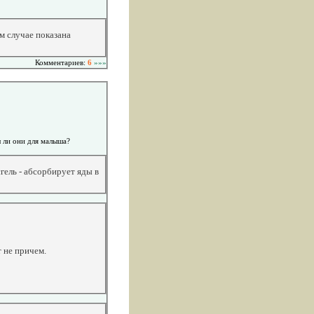
м случае показана
Комментариев:
6
»»»
ы ли они для малыша?
гель - абсорбирует яды в
 не причем.