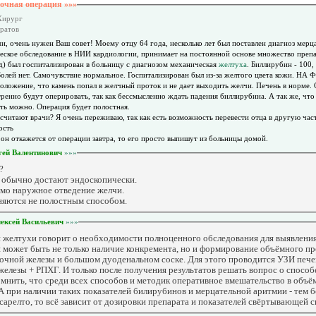
очная операция »»»
 Хирург
аратов
и, очень нужен Ваш совет! Моему отцу 64 года, несколько лет был поставлен диагноз мерц
ское обследование в НИИ кардиологии, принимает на постоянной основе множество препар
ад) был госпитализирован в больницу с диагнозом механическая
желтуха
. Биллирубин - 100,
Болей нет. Самочувствие нормальное. Госпитализирован был из-за желтого цвета кожи. НА 
положение, что камень попал в желчный проток и не дает выходить желчи. Печень в норме.
стренно будут оперировать, так как бессмысленно ждать падения биллирубина. А так же, что
ть можно. Операция будет полостная.
считают врачи? Я очень переживаю, так как есть возможность перевести отца в другую част
ость
и он откажется от операции завтра, то его просто выпишут из больницы домой.
гей Валентинович
»»»
?
- обычно достают эндоскопически.
имо наружное отведение желчи.
няются не полостным способом.
ексей Васильевич
»»»
й желтухи говорит о необходимости полноценного обследования для выявлени
 может быть не только наличие конкремента, но и формирование объёмного про
удочной железы и большом дуоденальном соске. Для этого проводится УЗИ печ
елезы + РПХГ. И только после получения результатов решать вопрос о способ
нить, что среди всех способов и методик оперативное вмешательство в объё
А при наличии таких показателей билирубинов и мерцательной аритмии - тем б
Ксарелто, то всё зависит от дозировки препарата и показателей свёртывающей 