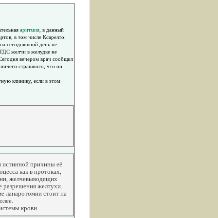
ательная
аритмия
, в данный
тов, в том числе Ксарелто.
 на сегодняшний день не
ФГДС желчи в желудке не
 Сегодня вечером врач сообщил
 ничего страшного, что он
ную клинику, если в этом
я истинной причины её
цесса как в протоках,
ени, желчевыводящих
е разрешения желтухи.
ме лапаротомии стоит на
олее.
системы крови.