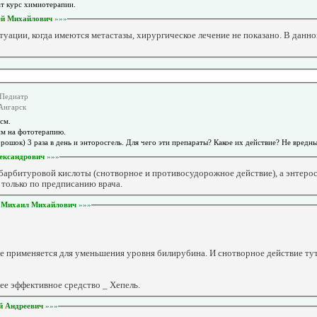
ат курс химиотерапии.
ей Михайлович
»»»
туации, когда имеются метастазы, хирургическое лечение не показано. В данно
 Педиатр
 Ангарск
6см.
им на фототерапию.
ошок) 3 раза в день и энторосгель. Для чего эти препараты? Какое их действие? Не вредн
ександрович
»»»
барбитуровой кислоты (снотворное и противосудорожное действие), а энтерос
 только по предписанию врача.
 Михаил Михайлович
»»»
е применяется для уменьшения уровня билирубина. И снотворное действие тут
ее эффективное средство _ Хепель.
й Андреевич
»»»