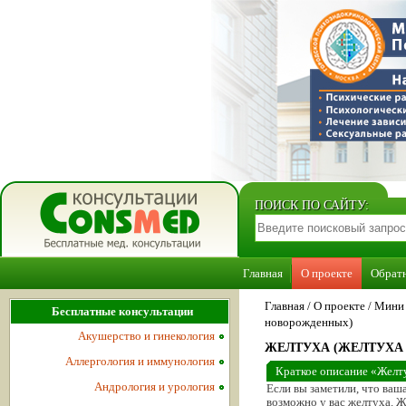
ПОИСК ПО САЙТУ:
Главная
О проекте
Обратн
Главная
/
О проекте
/
Мини 
Бесплатные консультации
новорожденных)
Акушерство и гинекология
ЖЕЛТУХА (ЖЕЛТУХ
Аллергология и иммунология
Краткое описание «Желт
Андрология и урология
Если вы заметили, что ваш
возможно у вас желтуха. Ж