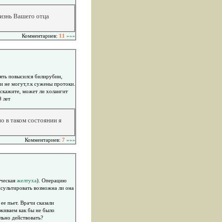
жизнь Вашего отца
Комментариев:
11
»»»
пять повысился билирубин,
дскажите, может ли холангит
39 лет
о в таком состоянии я
Комментариев:
7
»»»
ическая
желтуха
). Операцию
нсультировать возможна ли она
е пьет. Врачи сказали
еживаем как бы не было
льно действовать?