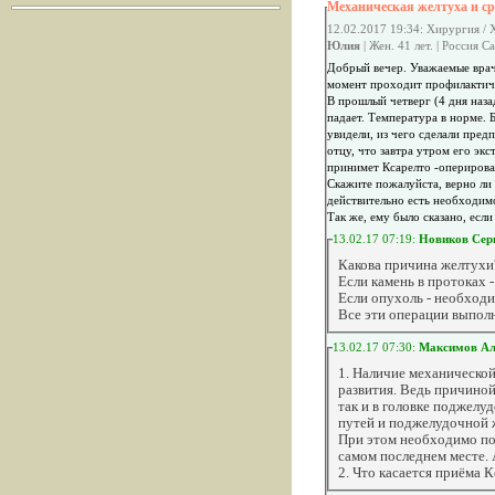
Механическая желтуха и ср
12.02.2017 19:34: Хирургия /
Юлия
| Жен. 41 лет. | Россия С
Добрый вечер. Уважаемые врач
момент проходит профилактиче
В прошлый четверг (4 дня наз
падает. Температура в норме. 
увидели, из чего сделали пред
отцу, что завтра утром его эк
принимет Ксарелто -оперирова
Скажите пожалуйста, верно ли 
действительно есть необходим
Так же, ему было сказано, есл
13.02.17 07:19:
Новиков Сер
Какова причина желтухи
Если камень в протоках 
Если опухоль - необход
Все эти операции выпол
13.02.17 07:30:
Максимов Ал
1. Наличие механическо
развития. Ведь причиной
так и в головке поджел
путей и поджелудочной ж
При этом необходимо пом
самом последнем месте. 
2. Что касается приёма 