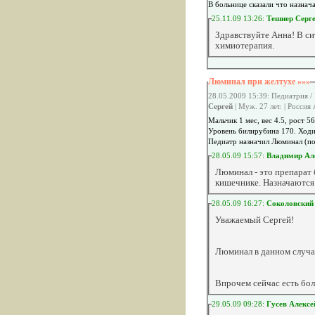
В больнице сказали что назнач
25.11.09 13:26:
Тешнер Серг
Здравствуйте Анна! В си
химиотерапия.
Люминал при желтухе »»»
28.05.2009 15:39: Педиатрия /
Сергей
| Муж. 27 лет. | Россия
Мальчик 1 мес, вес 4.5, рост 5
Уровень билирубина 170. Ход
Педиатр назначил Люминал (пор
28.05.09 15:57:
Владимир Ал
Люминал - это препарат 
кишечнике. Назначаются
28.05.09 16:27:
Соколовский
Уважаемый Сергей!
Люминал в данном случа
Впрочем сейчас есть бол
29.05.09 09:28:
Гусев Алексе