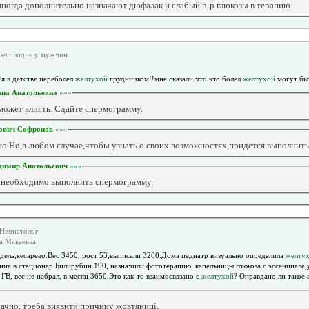
иногда дополнительно назначают дюфалак и слабый р-р глюкозы в терапию
 Бесплодие у мужчин
!я в детстве переболел
желтухой
грудничком!!мне сказали что кто болел
желтухой
могут быт
ана Анатольевна
»»»
может влиять. Сдайте спермограмму.
ович Софронов
»»»
но.Но,в любом случае,чтобы узнать о своих возможностях,придется выполнит
димир Анатольевич
»»»
 необходимо выполнить спермограмму.
 Неонатолог
на Макеевка
едель,кесарево.Вес 3450, рост 53,выписали 3200.Дома педиатр визуально определила
желту
ние в стационар.Билирубин 190, назначили фототерапию, капельницы глюкоза с эссенциале,
ГВ, вес не набрал, в месяц 3650.Это как-то взаимосвязано с
желтухой
? Оправдано ли такое
начно, треба виявити причину жовтяниці.