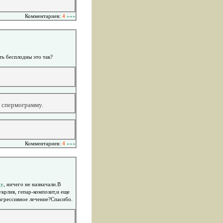
Комментариев:
4
»»»
ь бесплодны это так?
ь спермограмму.
Комментариев:
4
»»»
ху
, ничего не назначали.В
укрлив, гепар-композит,и еще
 агрессивное лечение?Спасибо.