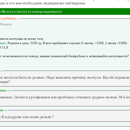
ядке и что вам необходимо медицинское наблюдение.
«Желтуха (желтуха новорожденных)»
о ребенка »»»
 Педиатр
няется желтушка по всему телу.
ании
. Родился в срок, 3150 гр, В весе прибавляет хорошо (1 месяц- +1200, 2 месяц +1500).
й 11,8
ит ли волноваться по поводу данных показателей билирубина и затянувшейся желтушности?
»»»
же желтухи быть не должно. Надо выяснить причину желтухи. Вы обследовали 
екции?
мова
»»»
рмально. Лечится урсофальком или пробовать отменить грудное молоко. М.б из
ов
»»»
а В в роддоме или позже делали ?