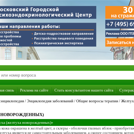
ая связь
Реклама на сайте
Стать консультантом нашего сайта
Суперак
энциклопедия
/
Энциклопедия заболеваний
/
Общие вопросы терапии
/
Желтух
А НОВОРОЖДЕННЫХ)
уха (желтуха новорожденных)»
а кожа окрашена в желтый цвет, а склеры - оболочки глазных яблок - приобрет
елтуха является не самостоятельным заболеванием, а скорее состоянием, которо