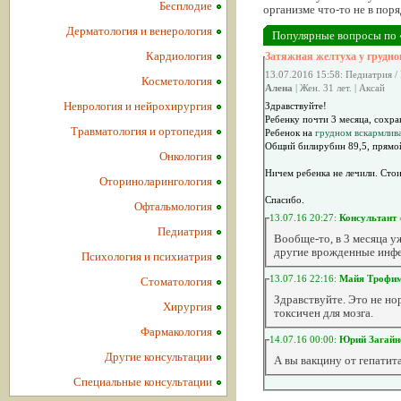
Бесплодие
организме что-то не в пор
Дерматология и венерология
Популярные вопросы по 
Кардиология
Затяжная желтуха у грудног
13.07.2016 15:58: Педиатрия /
Косметология
Алена
| Жен. 31 лет. | Аксай
Неврология и нейрохирургия
Здравствуйте!
Ребенку почти 3 месяца, сохра
Травматология и ортопедия
Ребенок на
грудном вскармлив
Общий билирубин 89,5, прямо
Онкология
Ничем ребенка не лечили. Сто
Оториноларингология
Спасибо.
Офтальмология
13.07.16 20:27:
Консультант
Педиатрия
Вообще-то, в 3 месяца у
другие врожденные инф
Психология и психиатрия
13.07.16 22:16:
Майя Трофи
Стоматология
Здравствуйте. Это не но
Хирургия
токсичен для мозга.
Фармакология
14.07.16 00:00:
Юрий Загайн
Другие консультации
А вы вакцину от гепатит
Специальные консультации