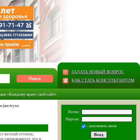
ЗАДАТЬ НОВЫЙ ВОПРОС
КАК СТАТЬ КОНСУЛЬТАНТОМ
ция «Каждому врачу свой сайт»
а (желтуха
Логин:
Пароль:
- запомнить меня
ают желтый оттенок,
е сигнализирует, что в