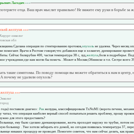
орьевич Лагодич
»»»
потеряете отца. Ваш врач мыслит правильно! Не вяжите ему руки в борьбе за 
ской желтухи »»»
 Хирург-онколог
стовская обл
клацкина.Сделана операция по стентированию протоков,
опухоль
не удалена. Через месяц о
чи в Ростове говорят,что добавился еще и холангит, дренирование провести не могут,т.к сужены протоки.
абиты. Сейчас билирубин 400, частая температура 38 с, зуд,
желтуха
,боли в подреберье. По
 такие симптомы,и лечебное учреждение,где нам могли бы помочь . Может в Москве,Обнинске и т.п. Сестре всего 
ать такие симптомы. По поводу помощи вы можете обратиться к нам в центр, н
. А почему не удалили опухоль?
 желтуха »»»
 Онколог
лгород
Здравствуйте. На днях отцу(64 года) поставили диагноз :
Рак
желудка, классифицировали TxNxM1 (ворота печени, механ
ьку читал, что операция наиболее верный способ попытаться решить проблему, прошу проко
 нужно для этого предоставить?
больнице, ему было сделано дренажирование, желчь проходит наружу по трубке, потом он е
ную больницу . Уже хотели забирать его домой, но сегодня появилась температура 37, пер
льнице никаких процедур не проводят. Помогите советом, что нам сейчас делать, как прави