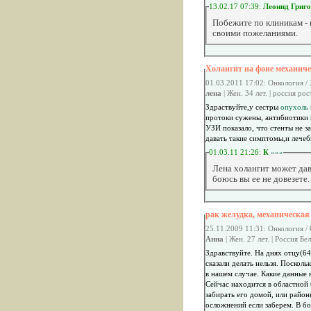
13.02.17 07:39:
Леонид Григ
Побежите по клиникам - 
своими пожеланиями.
Холангит на фоне механиче
01.03.2011 17:02: Онкология /
лена
| Жен. 34 лет. | россия ро
Здраствуйте,у сестры
опухоль
протоки сужены, антибиотики не помогают. Вра
УЗИ показало, что стенты не з
давать
01.03.11 21:26:
К
»»»
Лена холангит может дав
боюсь вы ее не довезете
рак желудка, механическая
25.11.2009 11:31: Онкология /
Анна
| Жен. 27 лет. | Россия Бе
сказали делать нельзя. Поскол
в нашем случае. Какие данные
Сейчас находится в областной 
забирать его домой, или район
осложнений если заберем. В бо