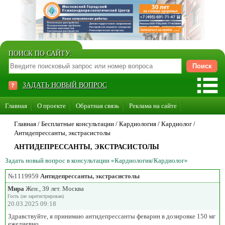
ПОИСК ПО САЙТУ:
ЗАДАТЬ НОВЫЙ ВОПРОС
Главная
О проекте
Обратная связь
Реклама на сайте
Стать консультантом нашего сайта
Главная
/ Бесплатные консультации /
Кардиология
/
Кардиолог
/
Антидепрессанты, экстрасистолы
Суперакция «Каждому врачу свой сайт»
АНТИДЕПРЕССАНТЫ, ЭКСТРАСИСТОЛЫ
Задать новый вопрос в консультации «Кардиология/Кардиолог»
№1119959
Антидепрессанты, экстрасистолы
Мира
Жен., 39 лет. Москва
Гость (не зарегистрирован)
20.03.2025 09:18
Здравствуйте, я принимаю антидепрессанты феварин в дозировке 150 мг
ежедневно.