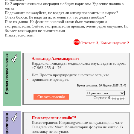
На 2 апреля назначена операция с общим наркозом. Удаление полипа в
матке.
Подскажите пожалуйста, не вредят ли антидепрессанты на наркоз?
Очень боюсь. Не надо ли их отменять и что делать вообще?
Пью их давно. На фоне панической атаки была тахикардия и
экстрасистолы. Сейчас экстрасистолы прошли, очень редко ощущаю. Но
бывает тахикардия не значительная.
И экстрасистолы.
Ответов:
3
; Комментариев:
2
Александр Александрович
Кардиолог, кандидат медицинских наук. Задать вопрос:
+7-963-255-41-76
Нет. Просто предупредите анестезиолога, что
принимаете препарат.
Время создания:
20 Марта 2025 15:42
Оценок:
0
Психотерапевт-онлайн™
Психотерапевт. Индивидуальные консультации в чате
Telegram или Макс. Комментарии форума не читаю. В
полемику не вступаю.