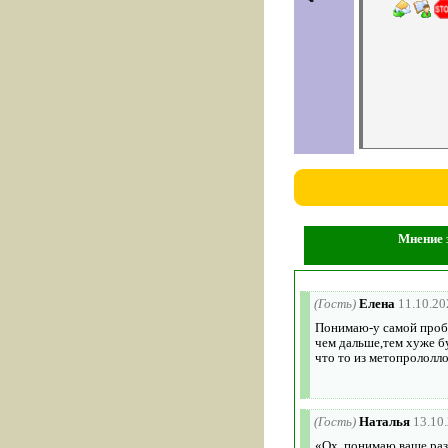
Мнение з
(Гость)
Елена
11.10.20
Понимаю-у самой пробл
чем дальше,тем хуже б
что то из метопрололл
(Гость)
Наталья
13.10
«Ох, понимаю ваше раз