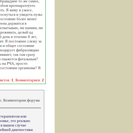
 бравадине то же самое,
любом преппарате(что
ть. Я живу в ужасе,
оснуться и увидеть пульс
 состояние более менее
тена держится в
 испытываю, ни паники, ни
ереживать, целый ад
 день в течение 8 лет,
ит. Я постоянно слежу за
и
и общее состояние
ровоцирует фибрилляцию
никнет, так там сразу
я окажется фатальным?
ь на РЧА, просто
 состоянии организма? Я
ветов:
1
; Комментариев:
2
кс. Комментарии форума
отерапевтом или
овье, это реально
 в вашем случае
нейшей диагностики.