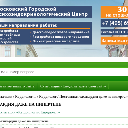
ьтантом нашего сайта
Суперакция «Каждому врачу свой сайт»
льтации /
Кардиология
/
Кардиолог
/
Постоянная тахикардия даже на нипертен
АРДИЯ ДАЖЕ НА НИПЕРТЕНЕ
нсультации «Кардиология/Кардиолог»
ахикардия даже на нипертене