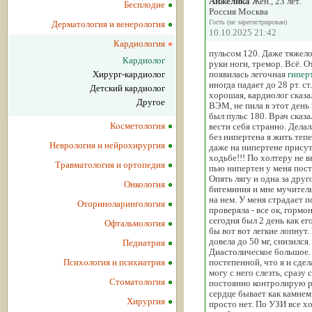
Анжелика
Жен., 23 лет.
Бесплодие
Россия Москва
Гость (не зарегистрирован)
Дерматология и венерология
10.10.2025 21:42
Кардиология
пульсом 120. Даже тяжел
Кардиолог
руки ноги, тремор. Всё. 
Хирург-кардиолог
появилась легочная
гипер
иногда падает до 28 рт. с
Детский кардиолог
хорошая, кардиолог сказа
Другое
ВЭМ, не пила в этот день
был пульс 180. Врач сказ
Косметология
вести себя странно. Делал
без нипертена я жить тепе
Неврология и нейрохирургия
даже на нипертене присут
ходьбе!!! По холтеру не 
Травматология и ортопедия
пью нипертен у меня пост
Опять лягу и одна за друг
Онкология
бигеминия и мне мучительн
на нем. У меня страдает 
Оториноларингология
проверяла - все ок, гормо
сегодня был 2 день как ег
Офтальмология
бы вот вот легкие лопнут.
довела до 50 мг, снизился
Педиатрия
Диастолическое большое. 
Психология и психиатрия
постепенной, что я и сдел
могу с него слезть, сразу
Стоматология
постоянно контролирую рит
сердце бывает как камнем 
Хирургия
просто нет. По УЗИ все х