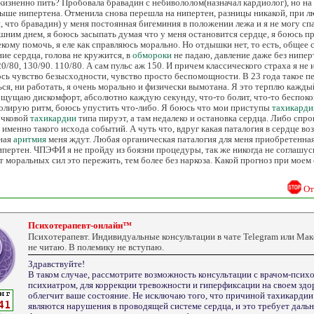
ожизненно пить? Пробовала бравадин с небивололом(назначал кардиолог), но на
выше нипертена. Отменила снова перешла на нипертен, разницы никакой, при 
, что бравадин) у меня постоянная бигеминия в положении лежа и я не могу спа
шним днем, я боюсь засыпать думая что у меня остановится сердце, я боюсь пр
екому помочь, я еле как справляюсь морально. Но отдышки нет, то есть, общее
ие сердца, голова не кружится, в
обмороки
не падаю, давление даже без нипер
/80, 130/90. 110/80. А сам пульс аж 150. И причем классического страха я не
ось чувство безысходности, чувство просто беспомощности. В 23 года такое п
ься, ни работать, я очень морально и физически вымотана. Я это терплю каждый
ощущаю дискомфорт, абсолютно каждую секунду, что-то болит, что-то беспоко
ролирую ритм, боюсь упустить что-либо. Я боюсь что мои приступы
тахикарди
очковой
тахикардии
типа пируэт, а там недалеко и остановка сердца. Либо сп
именно такого исхода событий. А чуть что, вдруг какая паталогия в сердце воз
ная
аритмия
меня ждут. Любая органическая паталогия для меня приобретенна
нипертен. ЧПЭФИ я не пройду из боязни процедуры, так же никогда не соглашус
ит моральных сил это пережить, тем более без наркоза. Какой прогноз при моем
От
Психотерапевт-онлайн™
Психотерапевт. Индивидуальные консультации в чате Telegram или Ма
не читаю. В полемику не вступаю.
Здравствуйте!
В таком случае, рассмотрите возможность консультации с врачом-псих
психиатром, для коррекции тревожности и гиперфиксации на своем здор
облегчит ваше состояние. Не исключаю того, что причиной тахикардии
являются нарушения в проводящей системе сердца, и это требует даль