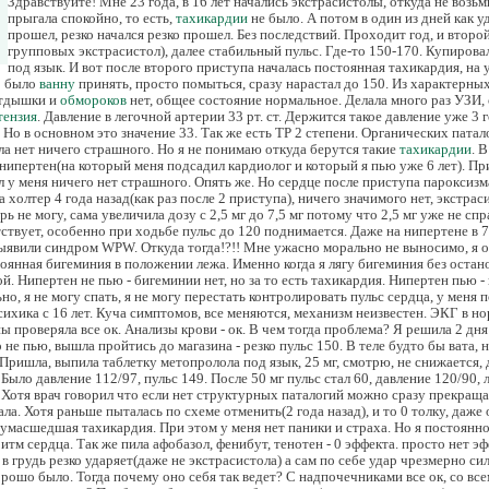
Здравствуйте! Мне 23 года, в 16 лет начались экстрасистолы, откуда не возьми
прыгала спокойно, то есть,
тахикардии
не было. А потом в один из дней как у
прошел, резко начался резко прошел. Без последствий. Проходит год, и второ
групповых экстрасистол), далее стабильный пульс. Где-то 150-170. Купиров
под язык. И вот после второго приступа началась постоянная тахикардия, на 
о было
ванну
принять, просто помыться, сразу нарастал до 150. Из характерн
Отдышки и
обмороков
нет, общее состояние нормальное. Делала много раз УЗИ, 
тензия
. Давление в легочной артерии 33 рт. ст. Держится такое давление уже 3 г
т. Но в основном это значение 33. Так же есть ТР 2 степени. Органических пата
ла нет ничего страшного. Но я не понимаю откуда берутся такие
тахикардии
. 
 нипертен(на который меня подсадил кардиолог и который я пью уже 6 лет). П
ал у меня ничего нет страшного. Опять же. Но сердце после приступа пароксиз
а холтер 4 года назад(как раз после 2 приступа), ничего значимого нет, экстрас
рь не могу, сама увеличила дозу с 2,5 мг до 7,5 мг потому что 2,5 мг уже не сп
ствует, особенно при ходьбе пульс до 120 поднимается. Даже на нипертене в 7,
выявили синдром WPW. Откуда тогда!?!! Мне ужасно морально не выносимо, я оч
оянная бигеминия в положении лежа. Именно когда я лягу бигеминия без остано
ой. Нипертен не пью - бигеминии нет, но за то есть тахикардия. Нипертен пью -
о, я не могу спать, я не могу перестать контролировать пульс сердца, у меня
психика с 16 лет. Куча симптомов, все меняются, механизм неизвестен. ЭКГ в 
ны проверяла все ок. Анализы крови - ок. В чем тогда проблема? Я решила 2 дня
о не пью, вышла пройтись до магазина - резко пульс 150. В теле будто бы вата, н
 Пришла, выпила таблетку метопролола под язык, 25 мг, смотрю, не снижается, 
. Было давление 112/97, пульс 149. После 50 мг пульс стал 60, давление 120/90, 
Хотя врач говорил что если нет структурных паталогий можно сразу прекращ
ала. Хотя раньше пыталась по схеме отменить(2 года назад), и то 0 толку, даже 
 сумасшедшая тахикардия. При этом у меня нет паники и страха. Но я постоянно
м сердца. Так же пила афобазол, фенибут, тенотен - 0 эффекта. просто нет эф
в грудь резко ударяет(даже не экстрасистола) а сам по себе удар чрезмерно си
орошо было. Тогда почему оно себя так ведет? С надпочечниками все ок, со все