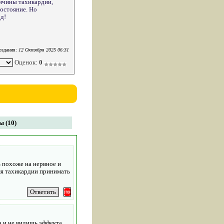
ричины тахикардии,
остояние. Но
д!
оздания:
12 Октября 2025 06:31
Оценок:
0
 (10)
 похоже на нервное и
мя тахикардии принимать
 и не видишь эффекта.