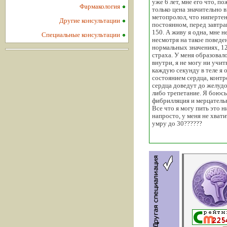
уже 6 лет, мне его что, п
Фармакология
только цена значительно 
метопролол, что нипертен
Другие консультации
постоянном, перед завтра
150. А живу я одна, мне н
Специальные консультации
несмотря на такое поведен
нормальных значениях, 120
страха. У меня образовал
внутри, я не могу ни учит
каждую секунду в теле я 
состоянием сердца, конт
сердца доведут до желуд
либо трепетание. Я боюсь 
фибрилляция и мерцатель
Все что я могу пить это 
напросто, у меня не хват
умру до 30??????