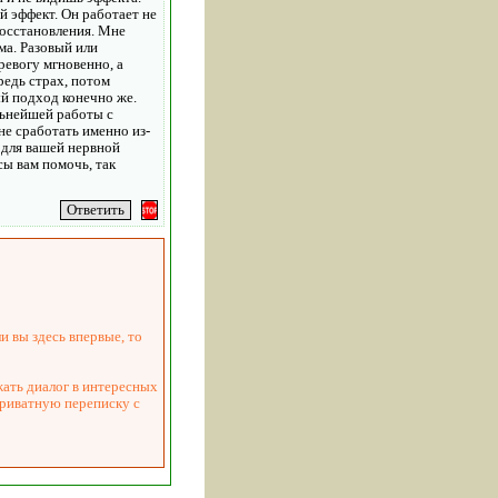
й эффект. Он работает не
восстановления. Мне
ма. Разовый или
ревогу мгновенно, а
редь страх, потом
ый подход конечно же.
льнейшей работы с
е сработать именно из-
 для вашей нервной
сы вам помочь, так
и вы здесь впервые, то
жать диалог в интересных
приватную переписку с