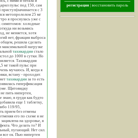
сь, с ними и бегала и
дарил пульс под 150, сам
регистрация
|
восстановить пароль
й приступ(начинается с 3
ался метопрололом 25 мг
утро я проснулась уже с
ых симптомов: холодные
откуда ни возьмись
од, не меняется, хотя
логий нет, фракция выброса
В общем, решила сделать
ри максимальной нагрузке
мальной
тахикардии
стало
истол до 1000 в сутки. Но
равляется. Тахикардия
5 мг такой пульс при
ень мучаюсь. И, когда я
вки, встану - проходит.
 нет
тахикардии
за то есть
 появилась гиперфиксация
норме. Щитовидку
 не пить нипертен,
е знаю, в груди как будто
добавила еще 1 таблетку,
либо 119/95,
ать прием без отмены
отменяя его по схеме я не
 зациклена на здоровье, я
фекта. Что делать то? И
льный, пугающий. Нет сил.
м все ок. Пью нипертен