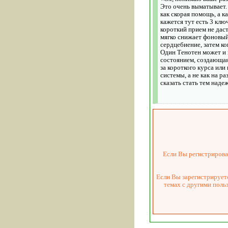
Это очень выматывает. 
как скорая помощь, а к
кажется тут есть 3 кл
короткий прием не дас
мягко снижает фоновый
сердцебиение, затем ко
Один Тенотен может и 
состоянием, создающая
за короткого курса ил
системы, а не как на р
сказать стать тем над
Если Вы регистрировал
Если Вы зарегистрируете
темах с другими поль