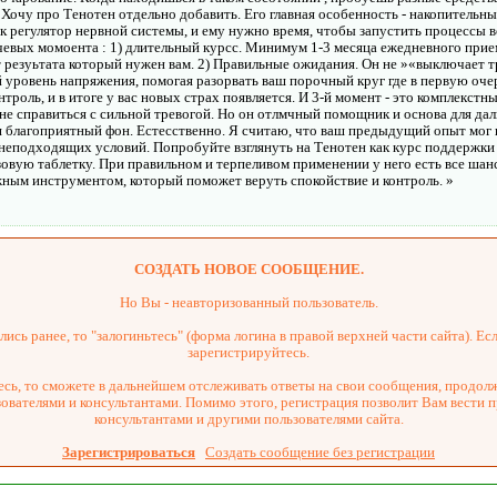
Хочу про Тенотен отдельно добавить. Его главная особенность - накопительны
ак регулятор нервной системы, и ему нужно время, чтобы запустить процессы 
ючевых момоента : 1) длительный курсс. Минимум 1-3 месяца ежедневного прие
т резуьтата который нужен вам. 2) Правильные ожидания. Он не »«выключает т
 уровень напряжения, помогая разорвать ваш порочный круг где в первую оче
нтроль, и в итоге у вас новых страх появляется. И 3-й момент - это комплекстн
не справиться с сильной тревогой. Но он отлмчный помощник и основа для да
 благоприятный фон. Естесственно. Я считаю, что ваш предыдущий опыт мог н
и неподходящих условий. Попробуйте взглянуть на Тенотен как курс поддержки
азовую таблетку. При правильном и терпеливом применении у него есть все шан
ежным инструментом, который поможет веруть спокойствие и контроль. »
СОЗДАТЬ НОВОЕ СООБЩЕНИЕ.
Но Вы - неавторизованный пользователь.
ись ранее, то "залогиньтесь" (форма логина в правой верхней части сайта). Есл
зарегистрируйтесь.
сь, то сможете в дальнейшем отслеживать ответы на свои сообщения, продол
зователями и консультантами. Помимо этого, регистрация позволит Вам вести 
консультантами и другими пользователями сайта.
Зарегистрироваться
Создать сообщение без регистрации