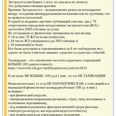
Экстрасистолия бывает у всех, не опасна и не лечится.
Это доброкачественная аритмия.
Причина Экстрасистол – возникновение разности потенциалов
между соседними миокардиальными волокнами или их группами, что
не является патологией.
В одной из недавних научных публикаций описано, как у 70
спортсменов определяли желудочковые экстрасистолы (ЖЭ) с
частотой в 2000 и больше за сутки.
Их отстранили от физических тренировок на три месяца.
У 16 из них 70 ЖЭ исчезли полностью,
у 34 число ЖЭ уменьшилось до 500 и меньше и
у 20 изменений не было .
Все были допущены к соревнованиям и за 8 лет наблюдения ни у
одного не было отмечено никаких сердечно-сосудистых событий.
Тахикардия— это увеличение частоты сердечных сокращений
БОЛЬШЕ 100 ударов в минуту.
https://www.nlm.nih.gov/medlineplus/ency/article/0033
Если пульс НЕ БОЛЬШЕ -100 уд.в 1 мин , то это НЕ ТАХИКАРДИЯ.
Физиологическая ( то есть НЕ ПАТОЛОГИЧЕСКАЯ, а относящийся к
нормальной физиологии) тахикардия (больше 100 уд. в мин.)
возникает :
- при физической нагрузке,
- эмоциональном напряжении (волнение, страх, гнев, негативные и
позитивные переживания),
- под влиянием различных факторов внешней среды (высокая
температура воздуха, кислородная недостаточность),
- при резком переходе в вертикальное положение ,