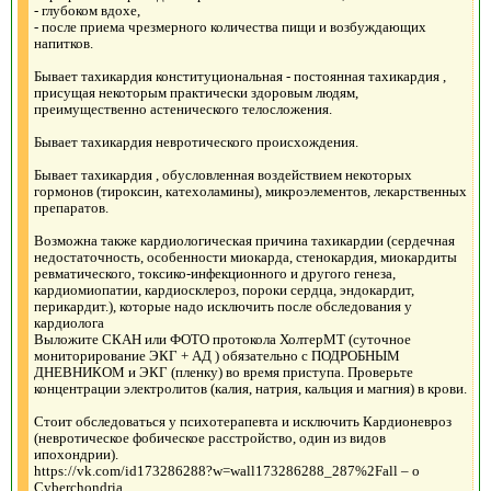
- глубоком вдохе,
- после приема чрезмерного количества пищи и возбуждающих
напитков.
Бывает тахикардия конституциональная - постоянная тахикардия ,
присущая некоторым практически здоровым людям,
преимущественно астенического телосложения.
Бывает тахикардия невротического происхождения.
Бывает тахикардия , обусловленная воздействием некоторых
гормонов (тироксин, катехоламины), микроэлементов, лекарственных
препаратов.
Возможна также кардиологическая причина тахикардии (сердечная
недостаточность, особенности миокарда, стенокардия, миокардиты
ревматического, токсико-инфекционного и другого генеза,
кардиомиопатии, кардиосклероз, пороки сердца, эндокардит,
перикардит.), которые надо исключить после обследования у
кардиолога
Выложите СКАН или ФОТО протокола ХолтерМТ (суточное
мониторирование ЭКГ + АД ) обязательно с ПОДРОБНЫМ
ДНЕВНИКОМ и ЭКГ (пленку) во время приступа. Проверьте
концентрации электролитов (калия, натрия, кальция и магния) в крови.
Стоит обследоваться у психотерапевта и исключить Кардионевроз
(невротическое фобическое расстройство, один из видов
ипохондрии).
https://vk.com/id173286288?w=wall173286288_287%2Fall – о
Сyberchondria