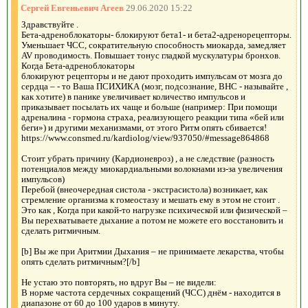
Сергей Евгеньевич Агеев
29.06.2020 15:22
Здравствуйте .
Бета-адреноблокаторы- блокируют бета1- и бета2-адренорецепторы.
Уменьшает ЧСС, сократительную способность миокарда, замедляет
AV проводимость. Повышает тонус гладкой мускулатуры бронхов.
Когда Бета-адреноблокаторы
блокируют рецепторы и не дают проходить импульсам от мозга до
сердца – - то Ваша ПСИХИКА (мозг, подсознание, ВНС - называйте ,
как хотите) в панике увеличивает количество импульсов и
приказывает посылать их чаще и больше (например: При помощи
адреналина - гормона страха, реализующего реакции типа «бей или
беги») и другими механизмами, от этого Ритм опять сбивается!
https://www.consmed.ru/kardiolog/view/937050/#message864868
Стоит убрать причину (Кардионевроз) , а не следствие (разность
потенциалов между миокардиальными волокнами из-за увеличения
импульсов)
Перебой (внеочередная систола - экстрасистола) возникает, как
стремление организма к гомеостазу и мешать ему в этом не стоит .
Это как , Когда при какой-то нагрузке психической или физической –
Вы перехватываете дыхание а потом не можете его восстановить и
сделать ритмичным.
[b] Вы же при Аритмии Дыхания – не принимаете лекарства, чтобы
опять сделать ритмичным?[/b]
Не устаю это повторять, но вдруг Вы – не видели:
В норме частота сердечных сокращений (ЧСС) днём - находится в
диапазоне от 60 до 100 ударов в минуту.