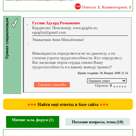
Ответов:
1
; Комментариев:
1
Гуглин Эдуард Романович
Кардиолог. Пенсионер. www.guglin.ru;
eguglin@gmail.com
Уважаемая Анна Михайловна!
Инвалидность определяется не по диагнозу, а по
степени утраты трудоспособности. Кто определял у
Вас насколько порок сердца снизил Вашу
трудоспособность и к какому выводу пришел?
Время создания:
06 Января 2008 21:54
Оценок:
0
»»»
«««
Найти ещё ответы в базе сайта
Мнение зала, форум (1)
Похожие вопросы, темы (10)