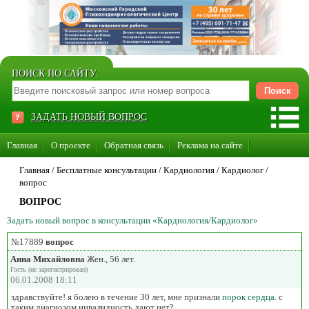
ПОИСК ПО САЙТУ:
ЗАДАТЬ НОВЫЙ ВОПРОС
Главная
О проекте
Обратная связь
Реклама на сайте
Стать консультантом нашего сайта
Главная
/ Бесплатные консультации /
Кардиология
/
Кардиолог
/
вопрос
Суперакция «Каждому врачу свой сайт»
ВОПРОС
Задать новый вопрос в консультации «Кардиология/Кардиолог»
№17889
вопрос
Анна Михайловна
Жен., 56 лет.
Гость (не зарегистрирован)
06.01.2008 18:11
здравствуйте! я болею в течение 30 лет, мне признали
порок сердца
. с
таким диагнозом инвалидность дают нет?