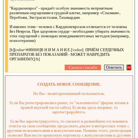
"Кардионевроз" - придаёт особую значимость неприятным
различным ощущениям в грудной клетке, например «Спазмам»,
Перебоям, Экстрасистолам, Тахикардии.
И именно этим - человек с Кардионеврозом отличается от человека
Без Невроза. При здоровом сердце - необходимо убирать значимость
этих ощущений с помощью немедикаментозных методов (например,
психотерапии)
[b][color=#ff0000]В Н И М А Н И Е [/color]: ПРИЁМ СЕРДЕЧНЫХ
ПРЕПАРАТОВ БЕЗ ПОКАЗАНИЙ - МОЖЕТ НАВРЕДИТЬ
ОРГАНИЗМУ,[/b]
СОЗДАТЬ НОВОЕ СООБЩЕНИЕ.
Но Вы - неавторизованный пользователь.
Если Вы регистрировались ранее, то "залогиньтесь" (форма логина в
правой верхней части сайта). Если вы здесь впервые, то
зарегистрируйтесь.
Если Вы зарегистрируетесь, то сможете в дальнейшем отслеживать
ответы на свои сообщения, продолжать диалог в интересных темах с
другими пользователями и консультантами. Помимо этого, регистрация
позволит Вам вести приватную переписку с консультантами и другими