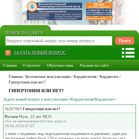
ПОИСК ПО САЙТУ:
ЗАДАТЬ НОВЫЙ ВОПРОС
Главная
О проекте
Обратная связь
Реклама на сайте
Стать консультантом нашего сайта
Главная
/ Бесплатные консультации /
Кардиология
/
Кардиолог
/
Гипертония или нет?
Суперакция «Каждому врачу свой сайт»
ГИПЕРТОНИЯ ИЛИ НЕТ?
Задать новый вопрос в консультации «Кардиология/Кардиолог»
№267693
Гипертония или нет?
Рустам
Муж., 22 лет. НСО
Гость (не зарегистрирован) Источник: guglin.ru
28.04.2010 07:07
у мене с недавних пор переодически поднимается давление, один раз
мксиальная цифра была 170 и держаась сю ночь почти, было на след