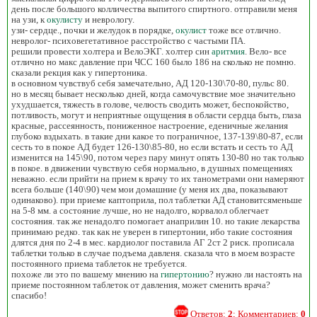
день после большого колличества выпитого спиртного. отправили меня
на узи, к
окулисту
и неврологу.
узи- сердце., почки и желудок в порядке,
окулист
тоже все отлично.
невролог- психовегетативное расстройство с частыми ПА.
решили провести холтера и ВелоЭКГ. холтер син
аритмия
. Вело- все
отлично но макс давление при ЧСС 160 было 186 на сколько не помню.
сказали рекция как у гипертоника.
в основном чувствуб себя замечательно, АД 120-130\70-80, пульс 80.
но в месяц бывает несколько дней, когда самочувствие мое значительно
ухудшается, тяжесть в голове, челюсть сводить может, беспокойство,
потливость, могут и неприятные ощущения в области сердца быть, глаза
красные, рассеянность, пониженное настроение, еденичные желания
глубоко вздыхать. в такие дни какое то пограничное, 137-139\80-87, если
сесть то в покое АД будет 126-130\85-80, но если встать и сесть то АД
изменится на 145\90, потом через пару минут опять 130-80 но так только
в покое. в движении чувствую себя нормально, в душных помещениях
неважно. если прийти на прием к врачу то их танометрами они намеряют
всега больше (140\90) чем мои домашние (у меня их два, показывают
одинаково). при приеме каптоприла, пол таблетки АД становитсяменьше
на 5-8 мм. а состояние лучше, но не надолго, корвалол облегчает
состояния. так же ненадолго помогает анаприлин 10. но такие лекарства
принимаю редко. так как не уверен в гипертонии, ибо такие состояния
длятся дня по 2-4 в мес. кардиолог поставила АГ 2ст 2 риск. прописала
таблетки только в случае подъема давленя. сказала что в моем возрасте
постоянного приема таблеток не требуется.
похоже ли это по вашему мнению на
гипертонию
? нужно ли настоять на
приеме постоянном таблеток от давления, может сменить врача?
спасибо!
Ответов:
2
; Комментариев:
0