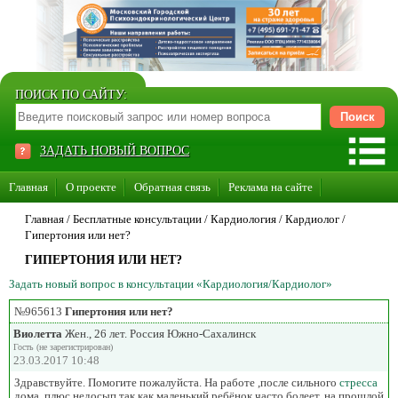
ПОИСК ПО САЙТУ:
ЗАДАТЬ НОВЫЙ ВОПРОС
Главная
О проекте
Обратная связь
Реклама на сайте
Стать консультантом нашего сайта
Главная
/ Бесплатные консультации /
Кардиология
/
Кардиолог
/
Гипертония или нет?
Суперакция «Каждому врачу свой сайт»
ГИПЕРТОНИЯ ИЛИ НЕТ?
Задать новый вопрос в консультации «Кардиология/Кардиолог»
№965613
Гипертония или нет?
Виолетта
Жен., 26 лет. Россия Южно-Сахалинск
Гость (не зарегистрирован)
23.03.2017 10:48
Здравствуйте. Помогите пожалуйста. На работе ,после сильного
стресса
дома, плюс недосып так как маленький ребёнок часто болеет. на прошлой