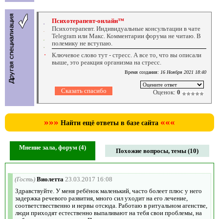
Психотерапевт-онлайн™
Психотерапевт. Индивидуальные консультации в чате
Telegram или Макс. Комментарии форума не читаю. В
полемику не вступаю.
Ключевое слово тут - стресс. А все то, что вы описали
выше, это реакция организма на стресс.
Время создания:
16 Ноября 2021 18:40
Оценок:
0
»»»
«««
Найти ещё ответы в базе сайта
Мнение зала, форум (4)
Похожие вопросы, темы (10)
(Гость)
Виолетта
23.03.2017 16:08
Здравствуйте. У меня ребёнок маленький, часто болеет плюс у него
задержка речевого развития, много сил уходит на его лечение,
соответствественно и нервы отсюда. Работаю в ритуальном агенстве,
люди приходят естественно выпаливают на тебя свои проблемы, на