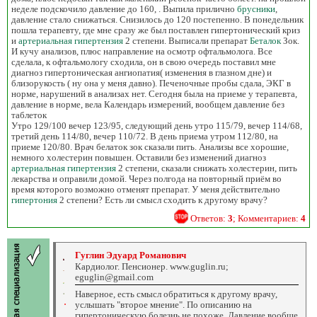
неделе подскочило давление до 160, . Выпила прилично
брусники
,
давление стало снижаться. Снизилось до 120 постепенно. В понедельник
пошла терапевту, где мне сразу же был поставлен гипертонический криз
и
артериальная гипертензия
2 степени. Выписали препарат
Беталок
Зок.
И кучу анализов, плюс направление на осмотр офтальмолога. Все
сделала, к офтальмологу сходила, он в свою очередь поставил мне
диагноз гипертоническая ангиопатия( изменения в глазном дне) и
близорукость ( ну она у меня давно). Печеночные пробы сдала, ЭКГ в
норме, нарушений в анализах нет. Сегодня была на приеме у терапевта,
давление в норме, вела Календарь измерений, вообщем давление без
таблеток
Утро 129/100 вечер 123/95, следующий день утро 115/79, вечер 114/68,
третий день 114/80, вечер 110/72. В день приема утром 112/80, на
приеме 120/80. Врач белаток зок сказали пить. Анализы все хорошие,
немного холестерин повышен. Оставили без изменений диагноз
артериальная гипертензия
2 степени, сказали снижать холестерин, пить
лекарства и оправили домой. Через полгода на повторный приём во
время которого возможно отменят препарат. У меня действительно
гипертония
2 степени? Есть ли смысл сходить к другому врачу?
Ответов:
3
; Комментариев:
4
Гуглин Эдуард Романович
Кардиолог. Пенсионер. www.guglin.ru;
eguglin@gmail.com
Наверное, есть смысл обратиться к другому врачу,
услышать "второе мнение". По описанию на
гипертоническую болезнь не похоже. Давление вообще