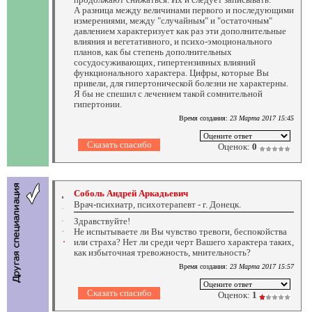
А разница между величинами первого и последующими
измерениями, между "случайным" и "остаточным"
давлением характеризует как раз эти дополнительные
влияния и вегетативного, и психо-эмоционального
планов, как бы степень дополнительных
сосудосуживающих, гипертензивных влияний
функционального характера. Цифры, которые Вы
привели, для гипертонической болезни не характерны.
Я бы не спешил с лечением такой сомнительной
гипертонии.
Время создания:
23 Марта 2017 15:45
Оценок:
0
Соболь Андрей Аркадьевич
Врач-психиатр, психотерапевт - г. Донецк.
Здравствуйте!
Не испытываете ли Вы чувство тревоги, беспокойства
или страха? Нет ли среди черт Вашего характера таких,
как избыточная тревожность, мнительность?
Время создания:
23 Марта 2017 15:57
Оценок:
1