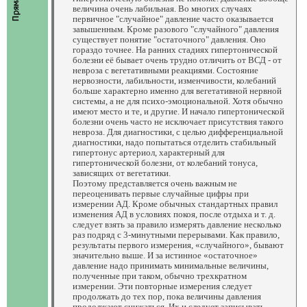
величина очень лабильная. Во многих случаях
первичное "случайное" давление часто оказывается
завышенным. Кроме разового "случайного" давления
существует понятие "остаточного" давления. Оно
гораздо точнее. На ранних стадиях гипертонической
болезни её бывает очень трудно отличить от ВСД - от
невроза с вегетативными реакциями. Состояние
нервозности, лабильности, изменчивости, колебаний
больше характерно именно для вегетативной нервной
системы, а не для психо-эмоциональной. Хотя обычно
имеют место и те, и другие. И начало гипертонической
болезни очень часто не исключает присутствия такого
невроза. Для диагностики, с целью дифференциальной
диагностики, надо попытаться отделить стабильный
гипертонус артериол, характерный для
гипертонической болезни, от колебаний тонуса,
зависящих от вегетатики.
Поэтому представляется очень важным не
переоценивать первые случайные цифры при
измерении АД. Кроме обычных стандартных правил
изменения АД в условиях покоя, после отдыха и т. д.
следует взять за правило измерять давление несколько
раз подряд с 3-минутными перерывами. Как правило,
результаты первого измерения, «случайного», бывают
значительно выше. И за истинное «остаточное»
давление надо принимать минимальные величины,
полученные при таком, обычно трехкратном
измерении. Эти повторные измерения следует
продолжать до тех пор, пока величины давления
продолжают снижаться. Их и следует записывать.