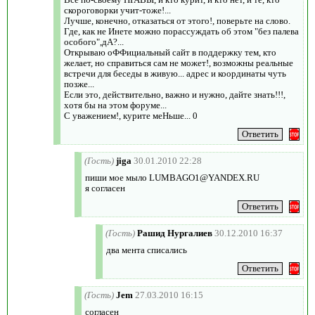
скороговорки учит-тоже!...
Лучше, конечно, отказаться от этого!, поверьте на слово.
Где, как не Инете можно порассуждать об этом "без палева
особого",дА?...
Открываю оФФициальный сайт в поддержку тем, кто
желает, но справиться сам не может!, возможны реальные
встречи для беседы в живую... адрес и координаты чуть
позже...
Если это, действительно, важно и нужно, дайте знать!!!,
хотя бы на этом форуме...
С уважением!, курите меНьше... 0
(Гость)
jiga
30.01.2010 22:28
пиши мое мыло LUMBAGO1@YANDEX.RU
я согласен
(Гость)
Рашид Нургалиев
30.12.2010 16:37
два мента списались
(Гость)
Jem
27.03.2010 16:15
согласен