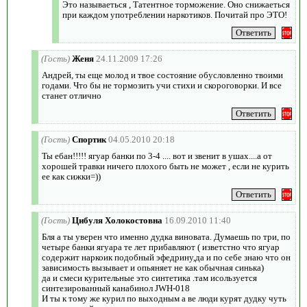
Это называеться , Татентное торможение. Оно снижаеться
при каждом употреблении наркотиков. Почитай про ЭТО!
(Гость)
Женя
24.11.2009 17:26
Андрей, ты еще молод и твое состояние обусловленно твоими
годами. Что бы не тормозить учи стихи и скороговорки. И все
станет отлично
(Гость)
Спортик
04.05.2010 20:18
Ты ебан!!!!! ягуар банки по 3-4 .... вот и звенит в ушах....а от
хорошей травки ничего плохого быть не может , если не курить
ее как сижки=))
(Гость)
Цибуля Холокостовна
16.09.2010 11:40
Бля а ты уверен что именно дудка виновата. Думаешь по три, по
четыре банки ягуара те лет прибавляют ( изветстно что ягуар
содержит наркоик подобный эфедрину,да и по себе знаю что он
зависимость вызывает и опьяняет не как обычная синька)
да и смеси курительные это синтетика .там исользуется
синтезированный канабинол JWH-018
И ты к тому же курил по выходным а ве люди курят дудку чуть