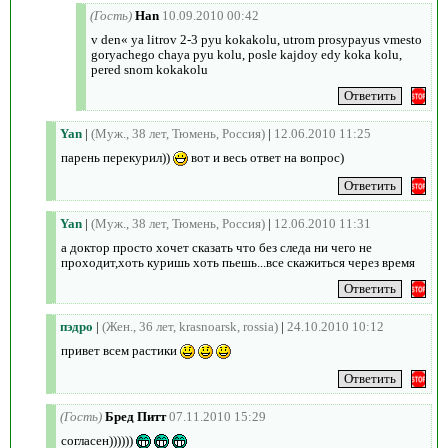
(Гость)
Han
10.09.2010 00:42
v den« ya litrov 2-3 pyu kokakolu, utrom prosypayus vmesto
goryachego chaya pyu kolu, posle kajdoy edy koka kolu,
pered snom kokakolu
Yan
|
(Муж., 38 лет, Тюмень, Россия)
|
12.06.2010 11:25
парень перекурил))
вот и весь ответ на вопрос)
Yan
|
(Муж., 38 лет, Тюмень, Россия)
|
12.06.2010 11:31
а доктор просто хочет сказать что без следа ни чего не
проходит,хоть куришь хоть пьешь...все скажиться через время
пэдро
|
(Жен., 36 лет, krasnoarsk, rossia)
|
24.10.2010 10:12
привет всем растики
(Гость)
Бред Питт
07.11.2010 15:29
согласен))))))