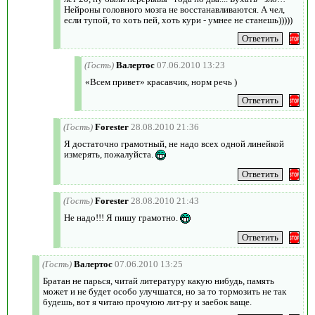
Нейроны головного мозга не восстанавливаются. А чел,
если тупой, то хоть пей, хоть кури - умнее не станешь)))))
(Гость)
Валертос
07.06.2010 13:23
«Всем привет» красавчик, норм речь )
(Гость)
Forester
28.08.2010 21:36
Я достаточно грамотный, не надо всех одной линейкой
измерять, пожалуйста.
(Гость)
Forester
28.08.2010 21:43
Не надо!!! Я пишу грамотно.
(Гость)
Валертос
07.06.2010 13:25
Братан не парься, читай литературу какую нибудь, память
может и не будет особо улучшатся, но за то тормозить не так
будешь, вот я читаю прочуюю лит-ру и заебок ваще.