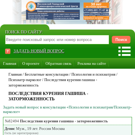
ПОИСК ПО САЙТУ:
ЗАДАТЬ НОВЫЙ ВОПРОС
Главная
О проекте
Обратная связь
Реклама на сайте
Стать консультантом нашего сайта
Главная
/ Бесплатные консультации /
Психология и психиатрия
/
Психиатр-нарколог
/
Последствия курения гашиша -
Суперакция «Каждому врачу свой сайт»
заторможенность
ПОСЛЕДСТВИЯ КУРЕНИЯ ГАШИША -
ЗАТОРМОЖЕННОСТЬ
Задать новый вопрос в консультации «Психология и психиатрия/Психиатр-
нарколог»
№82494
Последствия курения гашиша - заторможенность
Денис
Муж., 19 лет. Россия Москва
Гость (не зарегистрирован)