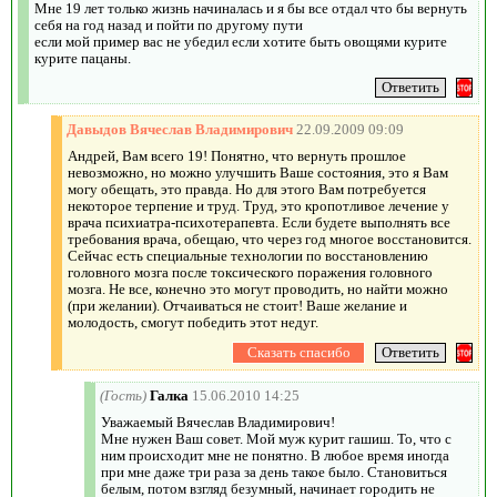
Мне 19 лет только жизнь начиналась и я бы все отдал что бы вернуть
себя на год назад и пойти по другому пути
если мой пример вас не убедил если хотите быть овощями курите
курите пацаны.
Давыдов Вячеслав Владимирович
22.09.2009 09:09
Андрей, Вам всего 19! Понятно, что вернуть прошлое
невозможно, но можно улучшить Ваше состояния, это я Вам
могу обещать, это правда. Но для этого Вам потребуется
некоторое терпение и труд. Труд, это кропотливое лечение у
врача психиатра-психотерапевта. Если будете выполнять все
требования врача, обещаю, что через год многое восстановится.
Сейчас есть специальные технологии по восстановлению
головного мозга после токсического поражения головного
мозга. Не все, конечно это могут проводить, но найти можно
(при желании). Отчаиваться не стоит! Ваше желание и
молодость, смогут победить этот недуг.
(Гость)
Галка
15.06.2010 14:25
Уважаемый Вячеслав Владимирович!
Мне нужен Ваш совет. Мой муж курит гашиш. То, что с
ним происходит мне не понятно. В любое время иногда
при мне даже три раза за день такое было. Становиться
белым, потом взгляд безумный, начинает городить не