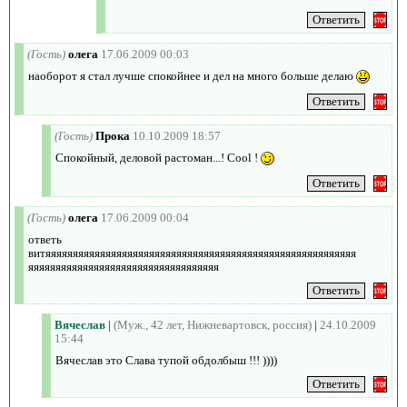
(Гость)
олега
17.06.2009 00:03
наоборот я стал лучше спокойнее и дел на много больше делаю
(Гость)
Прока
10.10.2009 18:57
Спокойный, деловой растоман...! Cool !
(Гость)
олега
17.06.2009 00:04
ответь
витяяяяяяяяяяяяяяяяяяяяяяяяяяяяяяяяяяяяяяяяяяяяяяяяяяяяяяяяя
яяяяяяяяяяяяяяяяяяяяяяяяяяяяяяяяяяя
Вячеслав
|
(Муж., 42 лет, Нижневартовск, россия)
|
24.10.2009
15:44
Вячеслав это Слава тупой обдолбыш !!! ))))