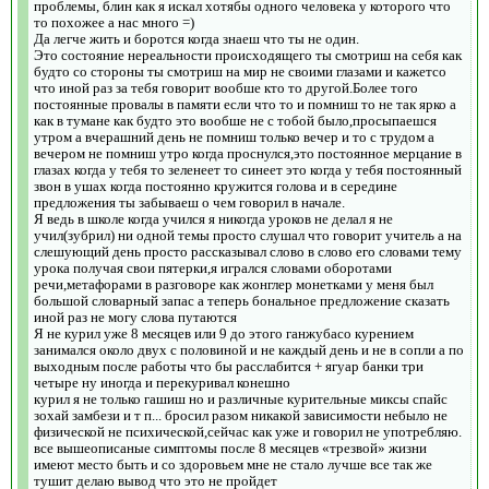
проблемы, блин как я искал хотябы одного человека у которого что
то похожее а нас много =)
Да легче жить и боротся когда знаеш что ты не один.
Это состояние нереальности происходящего ты смотриш на себя как
будто со стороны ты смотриш на мир не своими глазами и кажетсо
что иной раз за тебя говорит вообше кто то другой.Более того
постоянные провалы в памяти если что то и помниш то не так ярко а
как в тумане как будто это вообше не с тобой было,просыпаешся
утром а вчерашний день не помниш только вечер и то с трудом а
вечером не помниш утро когда проснулся,это постоянное мерцание в
глазах когда у тебя то зеленеет то синеет это когда у тебя постоянный
звон в ушах когда постоянно кружится голова и в середине
предложения ты забываеш о чем говорил в начале.
Я ведь в школе когда учился я никогда уроков не делал я не
учил(зубрил) ни одной темы просто слушал что говорит учитель а на
слешующий день просто рассказывал слово в слово его словами тему
урока получая свои пятерки,я игрался словами оборотами
речи,метафорами в разговоре как жонглер монетками у меня был
большой словарный запас а теперь бональное предложение сказать
иной раз не могу слова путаются
Я не курил уже 8 месяцев или 9 до этого ганжубасо курением
занимался около двух с половиной и не каждый день и не в сопли а по
выходным после работы что бы расслабится + ягуар банки три
четыре ну иногда и перекуривал конешно
курил я не только гашиш но и различные курительные миксы спайс
зохай замбези и т п... бросил разом никакой зависимости небыло не
физической не психической,сейчас как уже и говорил не употребляю.
все вышеописаные симптомы после 8 месяцев «трезвой» жизни
имеют место быть и со здоровьем мне не стало лучше все так же
тушит делаю вывод что это не пройдет