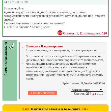
24.12.2008 09:20
Здравствуйте.
4 дня назад курил гашиш, две больших затяжки, состояние
заторможенности и отсутствия реальности осталось до сих пор, что это
значит?
Сколько еще может длиться это состояние?
С чем оно связано? Какие риски?
Ответов:
1
; Комментариев:
520
Вячеслав Владимирович
Врач психиатр, психотерапевт, психиатр-нарколог
Что такое наркотик и его действие? Наркотик - токсин,
действие его - токсическое поражение головного мозга,
что приводит к органическому необратимому его
изменению. Возможность восстановления -
минимальна, возможна лишь компенсация. Я дал Вам
информацию, думаю, что выводы Вы сможете сделать
сами.
Время создания:
25 Декабря 2008 17:00
Оценок:
234
»»»
«««
Найти ещё ответы в базе сайта