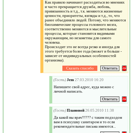
Как правило начинают расходиться во мнениях
и часто прекращается дружба, любовь,
привязанность и т.д., т.к. меняются жизненные
ценности, приоритеты, взгляды и т.д., то, что
ранее объединяло людей. Потому, что меняются
биохимические процессы головного мозга,
соответственно меняются и мыслительные
процессы, которые становятся видимыми
окружающим, но незаметны для самого
человека.
Происходит это не всегда резко и иногда для
этого требуется более года (может и больше -
зависит от индивидуальных особенностей
организма).
(Гость)
Jem
27.03.2010 16:20
Напишите свой адрес, куда можно с
личной написать.
(Гость)
Плановой
26.05.2010 11:38
Да какой вы врач!!!??? с таким подходом
вам в психушку санитаром и то если
рекомендательные письма имеются...