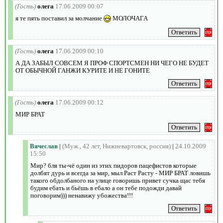
(Гость)
олега
17.06.2009 00:07
я те пять поставил за молчание
МОЛОЧАГА
(Гость)
олега
17.06.2009 00:10
А ДА ЗАБЫЛ СОВСЕМ Я ПРОФ СПОРТСМЕН НИ ЧЕГО НЕ БУДЕТ
ОТ ОБЫЧНОЙ ГАНЖИ КУРИТЕ И НЕ ГОНИТЕ
(Гость)
олега
17.06.2009 00:12
МИР БРАТ
Вячеслав
|
(Муж., 42 лет, Нижневартовск, россия)
|
24.10.2009
15:50
Мир? бля ты-чё один из этих пидоров пацефистов которые
долбят дурь и всегда за мир, мыл Раст Расту - МИР БРАТ ловишь
такого обдолбаного на улице говоришь привет сучка щас тебя
будим ебать и бьёшь в ебало а он тебе подожди давай
поговорим))) ненавижу убожества!!!