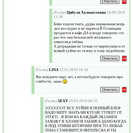
(Гость)
Цибуля Холокостовна
16.09.2010
11:30
Блин хорош гнать ,дудка нормальная вещь
,все кто курит и не парятся.В Голландии
продается в кафе.ДА и везде говорено сто
раз что она безопасней легального
алкоголя,и табака.
А деградация не только от марихуаны и от
всякой хуйни по телеку и тому подобному.
(Гость)
LINA
22.01.2010 16:16
Вы покурите пару лет, а потом будете говорить про
слабости...ыыы
(Гость)
SEXY
20.03.2010 00:55
ЭЭЭЭЭЭЭТ ВСЕ ХУЙНЯ И ПОЛНЫЙ БЛЕФ
НАДО МЕРУ ЗНАТЬ НИ КТО НЕ ТУПЕЕТ ОТ
ЭТОГО ...Я ВОН НА КАЖДЫЙ ЭКЗАМЕН
ЗАХОЖУ В ХЛАМЕ!И ЗАЕБИСЬ ЗДАЮ КОГДА
Я ПОД ЭТИМИ ШТОРОМИ ПРОСТО ЛЮБАЯ
ТЕМА СТАНОВИТСЯ ИНТЕРЕСНА И ТЫ