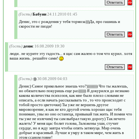
(Гость)
Бабуин
24.11.2010 01:45
Денис, это с рождения у тебя тормоза)))Да, про гашишь и
скорости не пизди!
(Гость)
денис
16.08.2009 19:30
люди.. не курите эту гадость... я щас сам жалею о том что курил.. хотя
ваша жизнь.. решайте сами!
(Гость)
:))
30.08.2009 04:03
Денис) Самое прикольное знаешь что?))))))))) Что ты жалеешь,
но обязательно покуришь еще раз)))))) Я докурился до незнамо
какова количества психозов, как мне было плохо словами не
описать, а если начать рассказывать то , то что происходит с
тобой просто цветочки) Ты уже не вершень другое
мировозрение, я как не кто другой очень хорошо щас тебя
понимаю, увы но оно останеца, привыкай так жить. И помни что
ты уже не излечим) ты сам выбрал такую дорогу) Так нечего
жалеть! У меня щас болит голова, Заложены уши, стучит
сердце, но я жду завтра чтобы опять затянуца. Мир очень
добрые и красивый. Лучше я умру в таком мире, чем жить в
этом ссаном говне!