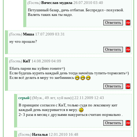
(Гость)
Вячеслав мудила
26.07.2010 03:40
Петушиный базар, дичь отбитая. Беспредел - похуевой.
Валить таких как ты надо.
(Гость)
Миша
17.07.2009 03:31
ну что прошло?
(Гость)
КиТ
14.08.2009 04:09
Ебать парни вы хуйню гоните=)
Если будешь курить каждый день тогда начнёшь тупить-тормозить=)
Если всё делать в меру то заебиииись
серый
|
(Муж., 49 лет, хуй вам)
|
22.11.2009 12:43
В принципе согласен с КиТ, только судя по лексикону кит
каждый день накуривается в меру.
2- 3 раза в месяц с друзьями накуриться считаю нормально .
(Гость)
Наталья
12.01.2010 16:48