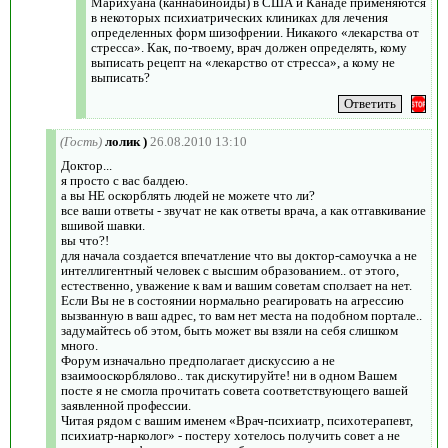
Марихуана (каннабиноиды) в США и Канаде применяются
в некоторых психиатрических клиниках для лечения
определенных форм шизофрении. Никакого «лекарства от
стресса». Как, по-твоему, врач должен определять, кому
выписать рецепт на «лекарство от стресса», а кому не
выписать?
(Гость)
лолик )
26.08.2010 13:10
Доктор...
я просто с вас балдею.
а вы НЕ оскорблять людей не можете что ли?
все ваши ответы - звучат не как ответы врача, а как отгавкивание
вшивой шавки.
вы что?!
для начала создается впечатление что вы доктор-самоучка а не
интеллигентный человек с высшим образованием.. от этого,
естественно, уважение к вам и вашим советам сползает на нет.
Если Вы не в состоянии нормально реагировать на агрессию
вызванную в ваш адрес, то вам нет места на подобном портале..
задумайтесь об этом, быть может вы взяли на себя слишком
много.
Форум изначально предполагает дискуссию а не
взаимооскорблялово.. так дискутируйте! ни в одном Вашем
посте я не смогла прочитать совета соответствующего вашей
заявленной профессии.
Читая рядом с вашим именем «Врач-психиатр, психотерапевт,
психиатр-нарколог» - постеру хотелось получить совет а не