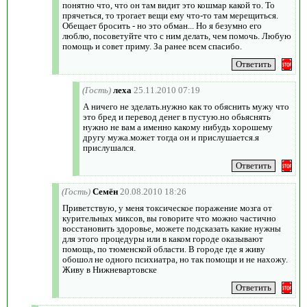
понятно что, что он там видит это кошмар какой то. То
прячеться, то трогает вещи ему что-то там мерещиться.
Обещает бросить - но это обман... Но я безумно его
люблю, посоветуйте что с ним делать, чем помочь. Любую
помощь и совет приму. За ранее всем спасибо.
(Гость)
леха
25.11.2010 07:19
А ничего не зделать.нужно как то обяснить мужу что
это бред и перевод денег в пустую.но обьяснять
нужно не вам а именно какому нибудь хорошему
другу мужа.может тогда он и прислушается.я
прислушался.
(Гость)
Семён
20.08.2010 18:26
Приветствую, у меня токсическое поражение мозга от
курительных миксов, вы говорите что можно частично
восстановить здоровье, можете подсказать какие нужны
для этого процедуры или в каком городе оказывают
помощь, по тюменской области. В городе где я живу
обошол не одного психиатра, но так помощи и не нахожу.
Живу в Нижневартовске