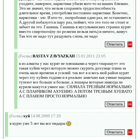
уходите, наверное, наркотики убили кого-то из ваших близких.
Это не значит, что нельзя сохранять трудоспособность
длительное время, употребляя постоянно наркотики. Конечно,
наркотики - зло. И кто-то , попробовав один раз, не остановится.
А другой побалуется пару раз, поймет, что это того не стоит и
забьет на это. Гашишь. Гашишь в мусульманских странах курят
вместо спиртного(ну по религии нельзя пить) и ничего, живут.
Так что не надо тут раздувать слона, не надо
(Гость)
RASTA V ZAVYAZKAH
15.01.2011 23:05
я из алматы у нас курят не плюшками а через «парашут» это
такая хуйня через которую можно скурить дохуище плана за
очень мало времени и усилий. так вот я и весь мой район курят
через эту хуйню годами и я реально замечаю как умные пацаны
тупеют все больше и больше, а лошары которые никогда не
курили кажутся умнее нас. СНАЧАЛА ТРЕЗВЫМ НОРМАЛЬНО
А С ПЛАНЧИКОМ АХУЕННО. А ПОТОМ ТРЕЗВЫМ ХУЕВАТО
А С ПЛАНОМ ПРОСТО НОРМАЛЬНО
(Гость)
хуй
14.08.2009 17:20
я курю уже 5 лет вы все пидары