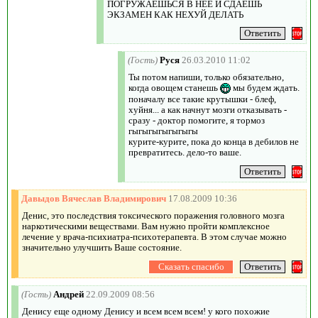
ПОГРУЖАЕШЬСЯ В НЕЕ И СДАЕШЬ
ЭКЗАМЕН КАК НЕХУЙ ДЕЛАТЬ
(Гость)
Руся
26.03.2010 11:02
Ты потом напиши, только обязательно,
когда овощем станешь
мы будем ждать.
поначалу все такие крутышки - блеф,
хуйня... а как начнут мозги отказывать -
сразу - доктор помогите, я тормоз
гыгыгыгыгыгыгы
курите-курите, пока до конца в дебилов не
превратитесь. дело-то ваше.
Давыдов Вячеслав Владимирович
17.08.2009 10:36
Денис, это последствия токсического поражения головного мозга
наркотическими веществами. Вам нужно пройти комплексное
лечение у врача-психиатра-психотерапевта. В этом случае можно
значительно улучшить Ваше состояние.
(Гость)
Андрей
22.09.2009 08:56
Денису еще одному Денису и всем всем всем! у кого похожие