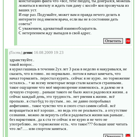
констатацию факта что «все, тебе пиздец, ты доигрался, можешь
ложиться в могилу и ждать там даму с косой» коя прозвучала из
ваших уст.
И еще раз. Подумайте, может вам и правда нечего делать в
интернете под именем врача, если вы не в состоянии дать
совета?
С уважением, адекватный взаимообсыратель.
С нетерпением жду выпадов в свой адрес.
(Гость)
денис
16.08.2009 19:23
здравствуйте..
такой вопрос..
я курил гашишь в течении 2ух лет 3 раза в неделю я накуривался, не
сказать, что в говно.. но нормально.. потом я начал замечать, что
начал тормазить.. перестал курить.. сейчас я не курю.. но торможение
осталось... + ко всему некоторые вещи стали казаться странными..
такое ощущение что моё мировозрение изменилось.. и далеко не в
лучшую сторону... раньше такого не было жил и радоволся жизни.. а
сейчас каждый день, это трудность.. нет рвения к жизни.. всё
пропало.. я стал буд то пустым... но.. не давно попробывал
анфитамин... такое чувство что я сного стал самим сабой.. всё
возращаеться всё хорошо... но ведь это не реальность.. а отсутствие
сознания.. можно ли вернуть себя и радоваться жизни как раньше..
без наркотиков.. да к ста те сейчас я не курю и не чего не
употребляю.. но торможение есть.. что такое??? больше книг читать
что ли?...... или спортом заняться..