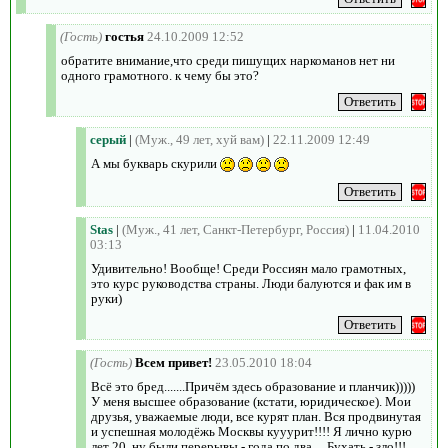
(Гость)
гостья
24.10.2009 12:52
обратите внимание,что среди пишущих наркоманов нет ни
одного грамотного. к чему бы это?
серый
|
(Муж., 49 лет, хуй вам)
|
22.11.2009 12:49
А мы букварь скурили
Stas
|
(Муж., 41 лет, Санкт-Петербург, Россия)
|
11.04.2010
03:13
Удивительно! Вообще! Среди Россиян мало грамотных,
это курс руководства страны. Люди балуются и фак им в
руки)
(Гость)
Всем привет!
23.05.2010 18:04
Всё это бред.......Причём здесь образование и планчик)))))
У меня высшее образование (кстати, юридическое). Мои
друзья, уважаемые люди, все курят план. Вся продвинутая
и успешная молодёжь Москвы кууурит!!!! Я лично курю
лет 20, ну были перерывы - года по два.... Бухать - зло!!!