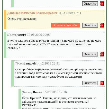
Давыдов Вячеслав Владимирович
25.05.2009 17:21
Очень отрицательно.
(Гость)
олега
17.06.2009 00:01
я курю уже года два шалуху и гашиш и я не чего не замечаю не чего
со мной не происходит777777 мне ждать чего то плохого от
етого777
(Гость)
андрей
14.12.2009 22:31
а ты пробовал перерывы делать))? я вот например курил гашиш
в течении года-потом завязал и 4 месяца были жесткие психозы
и депресси-так что жди чувак будет не сладко))))
(Гость)
Romeo
15.01.2010 17:36
Всем Привет! Пацаны, молодцы, что компьютером не
забываете пользоваться!!!-за это всем отдельный
РЕСПЕкТ. 0
Все по-своему ПРАВЫ, и кто курит, и кто нет, и те, кто