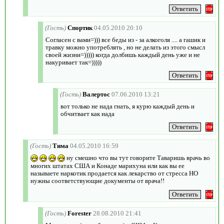
(Гость)
Спортик
04.05.2010 20:10
Согласен с вами=))) все беды из - за алкоголя .... а гашик и
травку можно употреблять , но не делать из этого смысл
своей жизни=))))) когда долбишь каждый день уже и не
накуривает так=)))))
(Гость)
Валертос
07.06.2010 13:21
вот только не нада гнать, я курю каждый день и
обчитвает как нада
(Гость)
Тима
04.05.2010 16:59
ну смешно что вы тут говорите Таваришь врачь во
многих штатах США и Конаде марихуна или как вы ее
называете наркотик продается как лекарство от стресса НО
нужны соответствующие документы от врача!!
(Гость)
Forester
28.08.2010 21:41