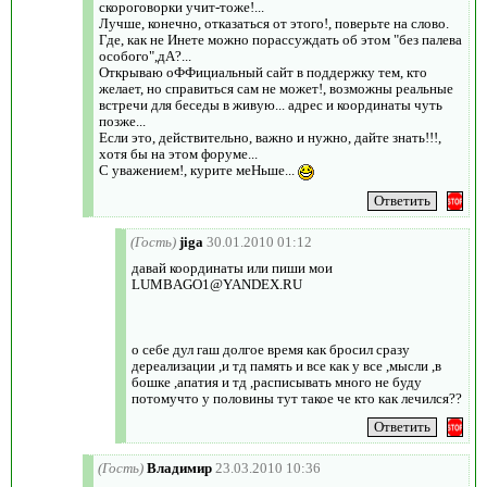
скороговорки учит-тоже!...
Лучше, конечно, отказаться от этого!, поверьте на слово.
Где, как не Инете можно порассуждать об этом "без палева
особого",дА?...
Открываю оФФициальный сайт в поддержку тем, кто
желает, но справиться сам не может!, возможны реальные
встречи для беседы в живую... адрес и координаты чуть
позже...
Если это, действительно, важно и нужно, дайте знать!!!,
хотя бы на этом форуме...
С уважением!, курите меНьше...
(Гость)
jiga
30.01.2010 01:12
давай координаты или пиши мои
LUMBAGO1@YANDEX.RU
о себе дул гаш долгое время как бросил сразу
дереализации ,и тд память и все как у все ,мысли ,в
бошке ,апатия и тд ,расписывать много не буду
потомучто у половины тут такое че кто как лечился??
(Гость)
Владимир
23.03.2010 10:36