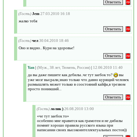
(Гость)
Jem
27.03.2010 16:18
жалко тебя
(Гость)
чел
30.04.2010 18:46
Оно и видно.. Кури на здоровье!
Yan
|
(Муж., 38 лет, Тюмень, Россия)
|
12.06.2010 11:40
да вы даже пишите как дебилы..че тут заебок то?
вы
уже мозг высрали,знаю только что давно курящий человек
размышлять может только в соостояний кайфа,в трезвом
просто поникший...
(Гость)
лолик )
26.08.2010 13:00
«че тут заебок то»
особенно мне нравится как грамотеи и не дибилы
помнят хорошо правила русского языка при
написании своих высокоинтеллектуальных постов))