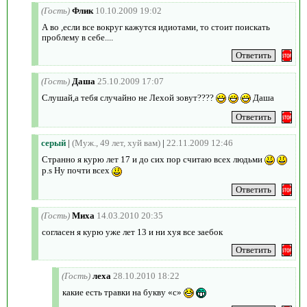
(Гость)
Флик
10.10.2009 19:02
А во ,если все вокруг кажутся идиотами, то стоит поискать
проблему в себе....
(Гость)
Даша
25.10.2009 17:07
Слушай,а тебя случайно не Лехой зовут????
Даша
серый
|
(Муж., 49 лет, хуй вам)
|
22.11.2009 12:46
Cтранно я курю лет 17 и до сих пор считаю всех людьми
p.s Ну почти всех
(Гость)
Миха
14.03.2010 20:35
согласен я курю уже лет 13 и ни хуя все заебок
(Гость)
леха
28.10.2010 18:22
какие есть травки на букву «с»