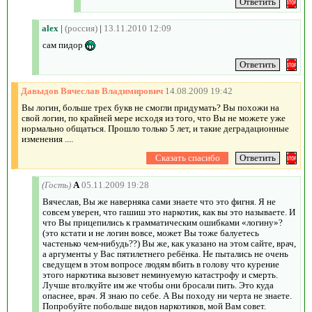
alex
|
(россия)
|
13.11.2010 12:09
сам пидор
Давыдов Вячеслав Владимирович
14.08.2009 19:42
Вы логин, больше трех букв не смогли придумать? Вы похожи на
свой логин, по крайней мере исходя из того, что Вы не можете уже
нормально общаться. Прошло только 5 лет, и такие деградационные
изменения ....
(Гость)
А
05.11.2009 19:28
Вячеслав, Вы же наверняка сами знаете что это фигня. Я не
совсем уверен, что гашиш это наркотик, как вы это называете. И
что Вы прицепились к грамматическим ошибками «логину»?
(это кстати и не логин вовсе, может Вы тоже балуетесь
частенько чем-нибудь??) Вы же, как указано на этом сайте, врач,
а аргументы у Вас пятилетнего ребёнка. Не пытались не очень
сведущем в этом вопросе людям вбить в голову что курение
этого наркотика вызовет неминуемую катастрофу и смерть.
Лучше втолкуйте им же чтобы они бросали пить. Это куда
опаснее, врач. Я знаю по себе. А Вы походу ни черта не знаете.
Попробуйте побольше видов наркотиков, мой Вам совет.