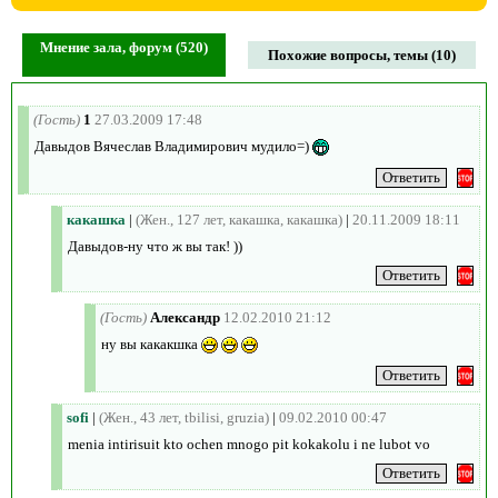
Мнение зала, форум (520)
Похожие вопросы, темы (10)
(Гость)
1
27.03.2009 17:48
Давыдов Вячеслав Владимирович мудило=)
какашка
|
(Жен., 127 лет, какашка, какашка)
|
20.11.2009 18:11
Давыдов-ну что ж вы так! ))
(Гость)
Александр
12.02.2010 21:12
ну вы какакшка
sofi
|
(Жен., 43 лет, tbilisi, gruzia)
|
09.02.2010 00:47
menia intirisuit kto ochen mnogo pit kokakolu i ne lubot vo