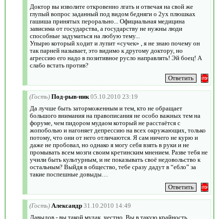
Доктор вы изволите откровенно лгать и отвечая на свой же
глупый вопрос заданный под видом бедняги о 2ух плюшках
гашиша принятых перорально... Официальная медицина
зависима от государства, а государству не нужны люди
способные задуматься на любую тему...
Упырю который ходит и лупит «сучек» , я не знаю почему он
так парней называет, это видимо к другому доктору, но
агрессию его надо в позитивное русло направлять! Эй боец! А
слабо встать против?
(Гость)
Под-рыв-ник
05.10.2010 23:19
Да лучше быть заторможенным и тем, кто не обращает
большого внимания на правописания не особо важных тем на
форуме, чем пидором мудаом который не расстаётся с
жопоболью и нагоняет депрессию на всех окружающих, только
потому, что они от него отличаются. Я сам ничего не курю и
даже не пробовал, но однако я могу себя взять в руки и не
промывать всем мозги своим кретинским мнением. Разве тебя не
учили быть культурным, и не показывать своё недовольство к
остальным? Выйдя в общество, тебе сразу дадут в “ебло” за
такие поспешные довыды…
(Гость)
Александр
31.10.2010 14:49
Давыдов - вы такой мудак, честно. Вы в такую крайность