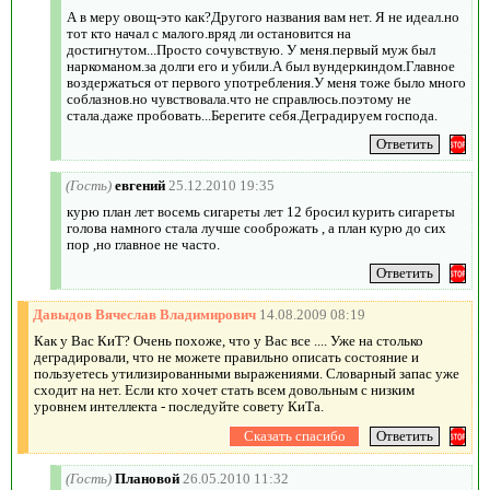
А в меру овощ-это как?Другого названия вам нет. Я не идеал.но
тот кто начал с малого.вряд ли остановится на
достигнутом...Просто сочувствую. У меня.первый муж был
наркоманом.за долги его и убили.А был вундеркиндом.Главное
воздержаться от первого употребления.У меня тоже было много
соблазнов.но чувствовала.что не справлюсь.поэтому не
стала.даже пробовать...Берегите себя.Деградируем господа.
(Гость)
евгений
25.12.2010 19:35
курю план лет восемь сигареты лет 12 бросил курить сигареты
голова намного стала лучше сооброжать , а план курю до сих
пор ,но главное не часто.
Давыдов Вячеслав Владимирович
14.08.2009 08:19
Как у Вас КиТ? Очень похоже, что у Вас все .... Уже на столько
деградировали, что не можете правильно описать состояние и
пользуетесь утилизированными выражениями. Словарный запас уже
сходит на нет. Если кто хочет стать всем довольным с низким
уровнем интеллекта - последуйте совету КиТа.
(Гость)
Плановой
26.05.2010 11:32