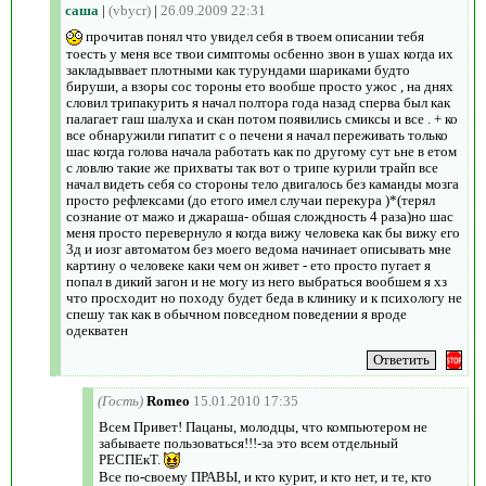
саша
|
(vbycr)
|
26.09.2009 22:31
прочитав понял что увидел себя в твоем описании тебя
тоесть у меня все твои симптомы осбенно звон в ушах когда их
закладыввает плотными как турундами шариками будто
бируши, а взоры сос тороны ето вообше просто ужос , на днях
словил трипакурить я начал полтора года назад сперва был как
палагает гаш шалуха и скан потом появились смиксы и все . + ко
все обнаружили гипатит с о печени я начал переживать только
шас когда голова начала работать как по другому сут ьне в етом
с ловлю такие же прихваты так вот о трипе курили трайп все
начал видеть себя со стороны тело двигалось без каманды мозга
просто рефлексами (до етого имел случаи перекура )*(терял
сознание от мажо и джараша- обшая слождность 4 раза)но шас
меня просто перевернуло я когда вижу человека как бы вижу его
3д и иозг автоматом без моего ведома начинает описывать мне
картину о человеке каки чем он живет - ето просто пугает я
попал в дикий загон и не могу из него выбраться вообшем я хз
что просходит но походу будет беда в клинику и к психологу не
спешу так как в обычном повседном поведении я вроде
одекватен
(Гость)
Romeo
15.01.2010 17:35
Всем Привет! Пацаны, молодцы, что компьютером не
забываете пользоваться!!!-за это всем отдельный
РЕСПЕкТ.
Все по-своему ПРАВЫ, и кто курит, и кто нет, и те, кто