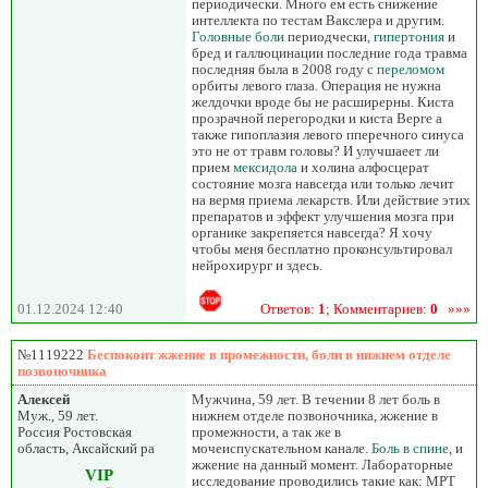
периодически. Много ем есть снижение
интеллекта по тестам Вакслера и другим.
Головные боли
периодчески,
гипертония
и
бред и галлюцинации последние года травма
последняя была в 2008 году с
переломом
орбиты левого глаза. Операция не нужна
желдочки вроде бы не расширерны. Киста
прозрачной перегородки и киста Верге а
также гипоплазия левого пперечного синуса
это не от травм головы? И улучшаеет ли
прием
мексидола
и холина алфосцерат
состояние мозга навсегда или только лечит
на вермя приема лекарств. Или действие этих
препаратов и эффект улучшения мозга при
органике закрепяется навсегда? Я хочу
чтобы меня бесплатно проконсультировал
нейрохирург и здесь.
01.12.2024 12:40
Ответов:
1
; Комментариев:
0
»»»
№1119222
Беспокоит жжение в промежности, боли в нижнем отделе
позвоночника
Алексей
Мужчина, 59 лет. В течении 8 лет боль в
Муж., 59 лет.
нижнем отделе позвоночника, жжение в
Россия Ростовская
промежности, а так же в
область, Аксайский ра
мочеиспускательном канале.
Боль в спине
, и
жжение на данный момент. Лабораторные
VIP
исследование проводились такие как: МРТ