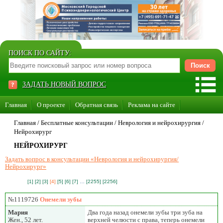
ПОИСК ПО САЙТУ:
ЗАДАТЬ НОВЫЙ ВОПРОС
Главная
О проекте
Обратная связь
Реклама на сайте
Стать консультантом нашего сайта
Главная
/ Бесплатные консультации /
Неврология и нейрохирургия
/
Нейрохирург
Суперакция «Каждому врачу свой сайт»
НЕЙРОХИРУРГ
Задать вопрос в консультации «Неврология и нейрохирургия/
Нейрохирург»
[1]
[2]
[3]
[4]
[5]
[6]
[7]
…
[2255]
[2256]
№1119726
Онемели зубы
Мария
Два года назад онемели зубы три зуба на
Жен., 52 лет.
верхней челюсти с права, теперь онемели