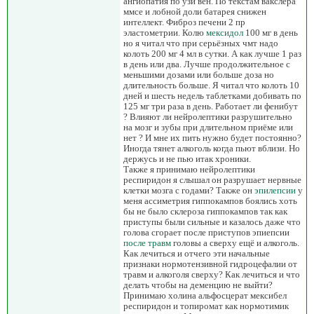
ангиопатия по узи вен. По текстам вакслера
ммсе и лобной доли батарея снижен
интеллект. Фиброз печени 2 пр
эластометрии. Колю
мексидол
100 мг в день
но я читал что при серьёзных чмт надо
колоть 200 мг 4 мл в сутки. А как лучше 1 раз
в день или два. Лучше продолжительное с
меньшими дозами или больше доза но
длительность больше. Я читал что колоть 10
дней и шесть недель таблетками добивать по
125 мг три раза в день. Работает ли фенибут
? Влияют ли нейролептики разрушительно
на мозг и зубы при длительном приёме или
нет ? И мне их пить нужно будет постоянно?
Иногда тянет алкоголь когда пьют вблизи. Но
держусь и не пью итак хроники.
Также я принимаю нейролептики
респиридон я слышал он разрушает нервные
клетки мозга с годами? Также он
эпилепсии
у
меня ассиметрия гиппокампов боялись хоть
бы не было склероза гиппокампов так как
приступы были сильные и казалось даже что
голова сгорает после приступов эпиепсии
после травм
головы а сверху ещё и алкоголь.
Как лечиться и отчего эти начальные
признаки нормотензивной гидроцефалии от
травм и алкоголя сверху? Как лечиться и что
делать чтобы на деменцию не выйти?
Принимаю холина альфосцерат мексибел
респиридон и топиромат как нормотимик