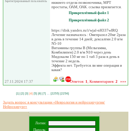
Зарегистрированный пользователь
нижнего отдела позвоночника, МРТ
простаты, ОАМ, ОАК. ссылка прилагается.
Прикреплённый файл 1
Прикреплённый файл 2
https://disk.yandex.ru/i/wjal-nH337wIRQ
Лечение назначалось : Омепразол 20мг 2раза
в день в течение 14 дней; дексалгин 2.0 в/м
N5-10
Витамины группы В (Мельгамма,
Комбилипен) 2.0 в/м N10 через день
Мидокалм 150 мг по 1 таб 3 раза в день в
течение 2 недель.
Эффекта нет. Требуется ли мне операция и
какая?
27.11.2024 17:37
Ответов:
1
; Комментариев:
2
»»»
[1]
[2]
[3]
[4]
[5]
[6]
[7]
…
[2255]
[2256]
Задать вопрос в консультации «Неврология и нейрохирургия/
Нейрохирург»
Логин:
Пароль: