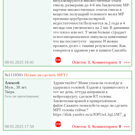
визуализируются множественные очаги
глиоза, размерами до 4-6 мм.Заключение МР-
картина множественных очагов глиоза в
веществе полушарий головного мозга МР
признаки цереброваскулярной
недостаточности.Получается за 2 года и 4
месяца они увеличились на 2 мм. В динамике
это плохо или нет. У меня больше страдает
психоэмоциональное импульсы навязчивые
что вы посоветуете . заранее И можно
прожить долго с такими результатами. Как
говорится в здравом уме и памяти Спасибо.
09.01.2025 19:41
Ответов:
1
; Комментариев:
1
»»»
№1119501
Нужно ли сделать МРТ?
Алексей
Здравствуйте! Мама упала на гололёде и
Муж., 38 лет.
ударилась головой. Ездили к травматологу в
Тверь
тот же день, оттуда направили к
нейрохирургу, сделали КТ головы.
Гость (не зарегистрирован)
Заключения врачей в прикреплённом
файле.Скажите пожалуйста надо ли сделать
МРТ головы сейчас?
https://disk.yandex.ru/a/JOFUwL3qL1M7_g
08.01.2025 17:50
Ответов:
1
; Комментариев:
0
»»»