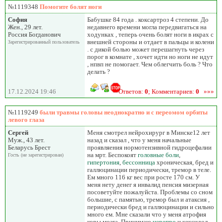
№1119348
Помогите болят ноги
София
Бабушке 84 года . коксартроз 4 степени. До
Жен., 29 лет.
недавнего времени могла передвигаться на
Россия Богданович
ходунках , теперь очень болят ноги в икрах с
внешней стороны и отдает в пальцы и колени
Зарегистрированный пользователь
. с дикой болью может перешагнуть через
порог в комнате , хочет идти но ноги не идут
, нпвп не помогает. Чем облегчить боль ? Что
делать ?
17.12.2024 19:46
Ответов:
0
; Комментариев:
0
»»»
№1119249
были травмы головы неоднократно и с переомом орбиты
левого глаза
Сергей
Меня смотрел нейрохирург в Минске12 лет
Муж., 43 лет.
назад и сказал , что у меня начальные
Беларусь Брест
проявляения нормотензивной гидроцефалии
на мрт. Беспокоят
головные боли
,
Гость (не зарегистрирован)
гипертония
,
бессонница
хроническая, бред и
галлюцинации периодически, тремор в теле.
Ем много 116 кг вес при росте 170 см. У
меня нету денег я инвалид пенсия мизерная
посоветуйте пожалуйста. Проблемы со сном
большие, с памятью, тремор был и атаксия ,
периодически бред и галлюцинации и сильно
много ем. Мне сказали что у меня атрофия
коры мозга. Принимаю
церепро
и кексидол