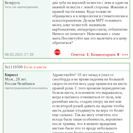
Беларусь
два зуба на верхней челюсти с лева и один на
нижней челюсти с левой стороны. Жжение в
Гость (не зарегистрирован)
правой части языка. Куда только не
обращалась и к неврологам и стаматологам и
психотерапевтам. Делали МРТ головного
мозга, клкт челюстей. назначали
карбоназепин, антидепрессанты, гебапентин.
Ничего не помогает. Невозможно с этим
жить.Посоветуйте как это вылечить и к кому
обратиться?
08.02.2025 17:39
Ответов:
1
; Комментариев:
0
»»»
№1119599
Боль в кисти
Кирилл
Здравствуйте! 10 лет назад я упал со
Муж., 28 лет.
сноуборда и во время падения на большой
Россия Челябинск
скорости почти весь удар пришелся на кисть
правой руки. С того времени периодически
Зарегистрированный пользователь
болела кисть, в основном это выражалось,
когда я пытаюсь отжиматься от пола, или
разгибаю кисть, создаю опору на неё или
если второй рукой давить на ладонь чтобы
кисть дальше отодвинуть на верх то болит
еще сильнее. Так же могу отметить что
всегда была такая особенность, вероятнее
после травмы, что в момент вращения
кистью было что то вроде небольшого
хруста и как будто сухожилие как то