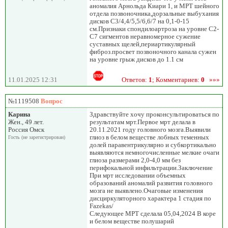
аномалия Арнольда Киари 1, и МРТ шейного
отдела позвоночника,дорзальные выбухания
дисков С3/4,4/5,5/6,6/7 на 0,1-0-15
см.Признаки спондилоартроза на уровне С2-
С7 сигментов неравномерное сужение
суставных щелей,периартикулярный
фиброз.просвет позвоночного канала сужен
на уровне грыж дисков до 1.1 см
11.01.2025 12:31
Ответов:
1
; Комментариев:
0
»»»
№1119508
Вопрос
Карина
Здравствуйте хочу проконсультироваться по
Жен., 49 лет.
результатам мрт.Первое мрт делала в
Россия Омск
20.11.2021 году головного мозга.Выявили
глиоз в белом веществе лобных теменных
Гость (не зарегистрирован)
долей паравентрикулярно и субкортикально
выявляются немногочисленные мелкие очаги
глиоза размерами 2,0-4,0 мм без
перифокальной инфильтрации.Заключение
При мрт исследовании объемных
образований аномалий развития головного
мозга не выявлено.Очаговые изменения
дисциркуляторного характера 1 стадия по
Fazekas/
Следующее МРТ сделала 05,04,2024 В коре
и белом веществе полушарий