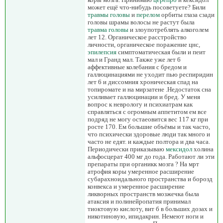
может ещё что-нибудь посоветуете? Били
травмы головы
и
перелом
орбиты глаза сзади
головы шрамы волосы не растут была
травма головы
и злоупотреблять алкоголем
лет 12. Органическое расстройство
личности, органическое поражение цнс,
эпилепсия
симптоматическая были и пеит
мал и Гранд мал. Также уже лет 6
аффективные колебания с бредом и
галлюцинациями не уходит пью респиридин
лет 6 и диссомния хроническая спад на
топиромате и на мирзатене .Недостаток сна
усиливает галлюцинации и бред. У меня
вопрос к неврологу и психиатрам как
справляться с огромным аппетитом ем все
подряд не могу остаеовится вес 117 кг при
росте 170. Ем большие объёмы и так часто,
что психически здоровые люди так много и
часто не едят. и каждые полтора и два часа.
Периодически приказываю
мексидол
холина
альфосцерат 400 мг до года. Работают ли эти
препараты при органикк мозга ? На мрт
атрофия коры умеренное расширение
субарахноидального пространства и борозд
конвекса и умеренное расширение
ликворных пространств мозжечка была
атаксия и полинейропатия принимал
тиоктовую кислоту, вит б в больших дозах и
никотиновую, ипидакрин. Немеют ноги и