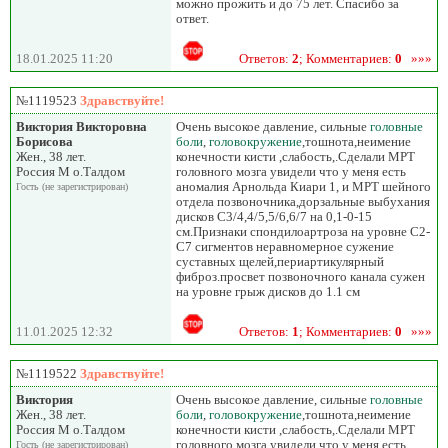
можно прожить и до 75 лет. Спасибо за
ответ.
18.01.2025 11:20
Ответов:
2
; Комментариев:
0
»»»
№1119523
Здравствуйте!
Виктория Викторовна
Очень высокое давление, сильные
головные
Борисова
боли
,
головокружение
,тошнота,неимение
Жен., 38 лет.
конечности кисти ,слабость,.Сделали МРТ
Россия М о.Талдом
головного мозга увидели что у меня есть
аномалия Арнольда Киари 1, и МРТ шейного
Гость (не зарегистрирован)
отдела позвоночника,дорзальные выбухания
дисков С3/4,4/5,5/6,6/7 на 0,1-0-15
см.Признаки спондилоартроза на уровне С2-
С7 сигментов неравномерное сужение
суставных щелей,периартикулярный
фиброз.просвет позвоночного канала сужен
на уровне грыж дисков до 1.1 см
11.01.2025 12:32
Ответов:
1
; Комментариев:
0
»»»
№1119522
Здравствуйте!
Виктория
Очень высокое давление, сильные
головные
Жен., 38 лет.
боли
,
головокружение
,тошнота,неимение
Россия М о.Талдом
конечности кисти ,слабость,.Сделали МРТ
головного мозга увидели что у меня есть
Гость (не зарегистрирован)