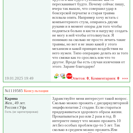
перескакивает будто. Почему сейчас пишу,
вчера так вышло, что совершил удар в
боксерской перчатке и старая травма
всплыла опять. Например хочу встать с
компьютерного стула, опираюсь двумя
руками и в момент опоры для того чтобы
подняться больно в кисти и нагрузку создать
не могу в ней чтобы оттолкнуться. Я
понимаю на сколько не просто лечить такие
травмы, но вот я не знаю какой у этого
механизм и какой принцип воздействия на
него нужен. Типо операцию делать из за того
что связки как то срослись или что то
другое. Вроде бы есть случаи излечения от
этого. Заране благодарю!
19.01.2025 19:49
Ответов:
0
; Комментариев:
0
»»»
№1119585
Консультация
Карина
Здравствуйте меня интересует такой вопрос.
Жен., 49 лет.
Сколько можно прожить с дисциркуляторной
Россия г.Уфа
энцифолопатии 2 стадии. Если стараться
придерживаться здорового образа жизни.
Гость (не зарегистрирован)
Прокапываться раз или 2 раза в год. В
интернете пишут что можно прожить 10
лет.Без особых проблем где-то 5 лет. Так
сколько в среднем можно прожить.Или