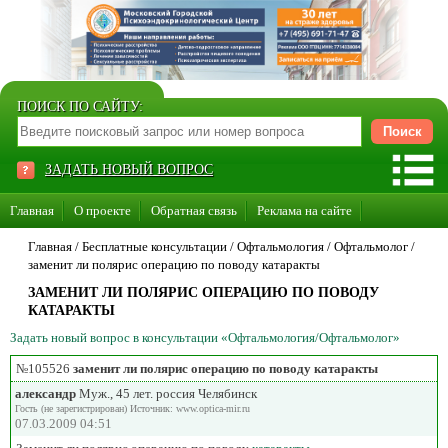
ПОИСК ПО САЙТУ:
ЗАДАТЬ НОВЫЙ ВОПРОС
Главная
О проекте
Обратная связь
Реклама на сайте
Стать консультантом нашего сайта
Главная
/ Бесплатные консультации /
Офтальмология
/
Офтальмолог
/
заменит ли полярис операцию по поводу катаракты
Суперакция «Каждому врачу свой сайт»
ЗАМЕНИТ ЛИ ПОЛЯРИС ОПЕРАЦИЮ ПО ПОВОДУ
КАТАРАКТЫ
Задать новый вопрос в консультации «Офтальмология/Офтальмолог»
№105526
заменит ли полярис операцию по поводу катаракты
александр
Муж., 45 лет. россия Челябинск
Гость (не зарегистрирован) Источник: www.optica-mir.ru
07.03.2009 04:51