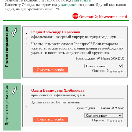
Заменит ли полярис операцию по поводу
катаракты
.
Пациенту 74 года, на одном глазу
катаракта
созрелаю. Другой глаз плохо
видит, на дне кровоизлияние 12%.
Ответов:
2
; Комментариев:
0
Родин Александр Сергеевич
офтальмолог - лазерный хирург, кандидат мед наук
Что вы называете словом "полярис"? Если катаракта
уже есть, то для восстановления зрения ее необходимо
удалить и поставить искусственный хрусталик.
Время создания:
07 Марта 2009 22:32
Оценок:
0
Ольга Вадимовна Хлебникова
врач-генетик, офтальмолог, д.м.н.
Здравствуйте. Нет не заменит.
Время создания:
10 Марта 2009 14:08
Оценок:
0