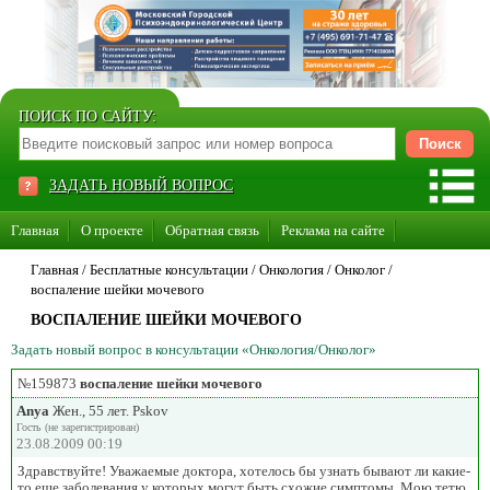
ПОИСК ПО САЙТУ:
ЗАДАТЬ НОВЫЙ ВОПРОС
Главная
О проекте
Обратная связь
Реклама на сайте
Стать консультантом нашего сайта
Главная
/ Бесплатные консультации /
Онкология
/
Онколог
/
воспалениe шейки мочевого
Суперакция «Каждому врачу свой сайт»
ВОСПАЛЕНИE ШЕЙКИ МОЧЕВОГО
Задать новый вопрос в консультации «Онкология/Онколог»
№159873
воспалениe шейки мочевого
Anya
Жен., 55 лет. Pskov
Гость (не зарегистрирован)
23.08.2009 00:19
Здравствуйте! Уважаемые доктора, хотелось бы узнать бывают ли какие-
то еще заболевания у которых могут быть схожие симптомы. Мою тетю