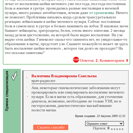
лечат от воспаления шейки мочевого уже пол года, пол года постоянная
боль и жжение в уретре. проводились разные инстиляции в мочевой
пузырь, много разных антибиотиков, лечили даже
от уреаплазмы
. Ничего
не помогает. Проблеммы начались когда сделали трансуретальную
резекцию лейкоплакии в шейке мочевого пузыря. Сейчас постоянная
боль в самом низу в уретре и больно нажимать на лобок. В анализах мочи
бывают лейкоциты, эритроциты, белок, очень много эпителия. 2 месяца
назад делали цистоскопию, на которой было видно воспаление. На узи
видно отек шейки. Гинеколог сказал что скинеита нет, но увидел какое-то
образование в матке, предстоит узи. Скажите пожалуйста может ли здесь
быть воспаление шейки мочевого , которое так долго не проходит? На
что похожи симптомы?
Ответов:
2
; Комментариев:
0
Валентина Владимировна Савельева
врач-радиолог
Аня, некоторые гинекологические заболевания могут
провоцировать или симулировать воспаление мочевого
пузыря. Если в матке есть образование, для уточнения
диагноза, возможно, необходимо не только УЗИ, но и
гистероскопия, диагностическое выскабливание
полости матки.
Время создания:
23 Августа 2009 12:25
Оценок:
0