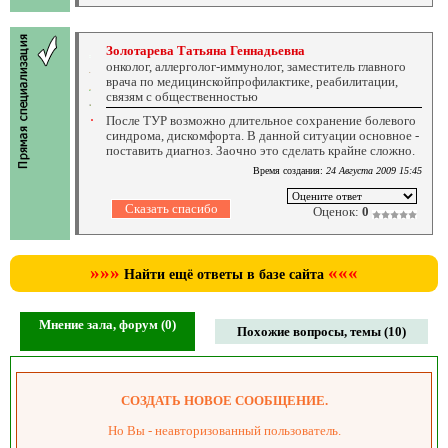
Золотарева Татьяна Геннадьевна
онколог, аллерголог-иммунолог, заместитель главного
врача по медицинскойпрофилактике, реабилитации,
связям с общественностью
После ТУР возможно длительное сохранение болевого
синдрома, дискомфорта. В данной ситуации основное -
поставить диагноз. Заочно это сделать крайне сложно.
Время создания:
24 Августа 2009 15:45
Оценок:
0
»»»
«««
Найти ещё ответы в базе сайта
Мнение зала, форум (0)
Похожие вопросы, темы (10)
СОЗДАТЬ НОВОЕ СООБЩЕНИЕ.
Но Вы - неавторизованный пользователь.