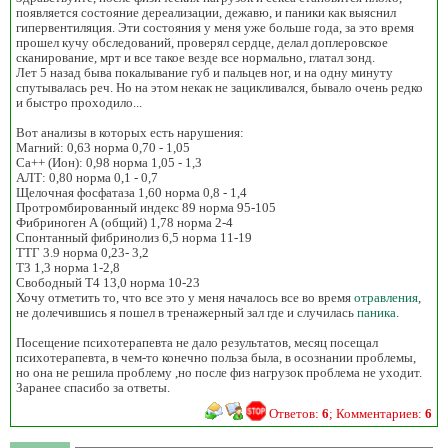
появляется состояние дереализации, дежавю, и паники как выяснил
гипервентиляция. Эти состояния у меня уже больше года, за это время
прошел кучу обследований, проверял сердце, делал доплеровское
сканирование, мрт и все такое везде все нормально, глатал зонд.
Лет 5 назад быва покалывание губ и пальцев ног, и на одну минуту
спутывалась реч. Но на этом некак не зацикливался, бывало очень редко
и быстро проходило...
Вот анализы в которых есть нарушения:
Магний: 0,63 норма 0,70 - 1,05
Ca++ (Ион): 0,98 норма 1,05 - 1,3
АЛТ: 0,80 норма 0,1 - 0,7
Щелочная фосфатаза 1,60 норма 0,8 - 1,4
Протромбированный индекс 89 норма 95-105
Фибриноген А (общий) 1,78 норма 2-4
Спонтанный фибринолиз 6,5 норма 11-19
ТТГ 3.9 норма 0,23- 3,2
Т3 1,3 норма 1-2,8
Свободный Т4 13,0 норма 10-23
Хочу отметить то, что все это у меня началось все во время
отравления
,
не долечившись я пошел в тренажерный зал где и случилась
паника
.
Посещение психотерапевта не дало результатов, месяц посещал
психотерапевта, в чем-то конечно польза была, в осознании проблемы,
но она не решила проблему ,но после физ нагрузок проблема не уходит.
Заранее спасибо за ответы.
Ответов:
6
; Комментариев:
6