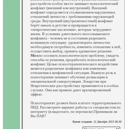
расстройств особое место занимает психологический
конфликт (внешний или внутренний). Внешний
конфликт определяется столкновением нарушенных
отношений личности с требованиями окружающей
среды. Внутренний (внутриличностный) конфликт
берёт начало в детстве и превращается в
«невротические наслоения», которые затрудняют
жизнь. В условиях длительного неосознаваемого
конфликта - человек не в состоянии разрешить
возникшую ситуацию: удовлетворить личностно
необходимую потребность, изменить отношение к ней,
осуществить выбор, принять адекватное решение.
Мо
жно осознать психологическую проблему, увидеть
способы ее решения, проработать психологический
конфликт. Целью психотерапевтического воздействия
является разрешение конфликта или изменение
отношения к конфликтной ситуации. Важную роль в
психотерапии занимает обучение релаксации и
эмоциональной саморегуляции. Лекарства при
Невротических расстройствах применяются в особых
случаях. Они как правило дают кратковременный
эффект.
Психотерапевт должен быть в штате территориального
ПНД. Рассмотрите вариант работы со специалистом по
интернету (в видеочате, по переписке) Принимали ли
Вы ПАВ?
Время создания:
21 Декабря 2013 06:30