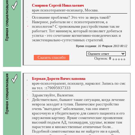
Смирнов Сергей Николаевич
врач психотерапевт-психиатр, Москва.
Осознание проблемы? Это что за зверь такой?
Наверное, работали не с психотерапевтом, а
психологом? С тревожными расстройствами так не
работает. Тот минимум, который позволяет добиться
успеха - это сочетание когнитивно-поведенческих и
экзистенциально-суггестивных стратегий.
Время создания:
16 Февраля 2013 00:12
Оценок:
0
Берман Дороти Вячеславовна
врач-психотерапевт, психиатр, нарколог. Запись по смс
на тел. :±79095937333
Здравствуйте, Валентин.
Действительно, бывают такие ситуации, когда лечение
невроза заходит в тупик. Паническое расстройство
очень "выгодное" заболевание, так оно имеет
красочную и убедительную для самого пациента и его
окружения картину. Яркие соматические проявления:
высокий подъем АД, тахикардия, удушье, всякие там
парастезии и множественные атипичные боли...
Подобной симптоматики вы не найдете ни в одной,