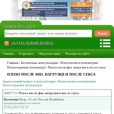
ПОИСК ПО САЙТУ:
ЗАДАТЬ НОВЫЙ ВОПРОС
Главная
О проекте
Обратная связь
Реклама на сайте
Стать консультантом нашего сайта
Главная
/ Бесплатные консультации /
Психология и психиатрия
/
Психотерапевт (психиатр)
/
Плохо после физ. нагрузки и после секса
Суперакция «Каждому врачу свой сайт»
ПЛОХО ПОСЛЕ ФИЗ. НАГРУЗКИ И ПОСЛЕ СЕКСА
Задать новый вопрос в консультации «Психология и психиатрия/
Психотерапевт (психиатр)»
№667712
Плохо после физ. нагрузки и после секса
Валентин
Муж., 31 лет. Россия Челябинск
Зарегистрированный пользователь
15.02.2013 19:25
Здравствуйте, после физических нагрузок и секса становится плохо,