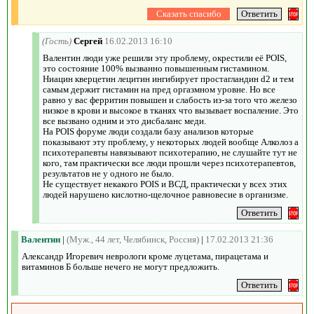
(Гость)
Сергей
16.02.2013 16:10
Валентин люди уже решили эту проблему, окрестили её POIS,
это состояние 100% вызванно повышенным гистамином.
Ниацин кверцетин лецитин ингибирует простагландин d2 и тем
самым держит гистамин на пред оргазмном уровне. Но все
равно у вас ферритин повышен и слабость из-за того что железо
низкое в крови и высокое в тканях что вызывает воспаление. Это
все вызвано одним и это дисбаланс меди.
На POIS форуме люди создали базу анализов которые
показывают эту проблему, у некоторых людей вообще Алколоз а
психотерапевты навязывают психотерапию, не слушайте тут не
кого, там практически все люди прошли через психотерапевтов,
результатов не у одного не было.
Не существует некакого POIS и ВСД, практически у всех этих
людей нарушено кислотно-щелочное равновесие в организме.
Валентин
|
(Муж., 44 лет, Челябинск, Россия)
|
17.02.2013 21:36
Александр Игоревич неврологи кроме луцетама, пирацетама и
витаминов Б больше нечего не могут предложить.