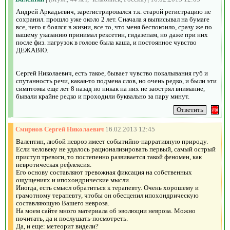
Андрей Аркадьевич, зарегистрировался т.к. старой регистрацию не
сохранил. прошло уже около 2 лет. Сначала я выписывал на бумаге
все, чего я боялся в жизни, все то, что меня беспокоило, сразу же по
вашему указанию принимал рексетин, гидазепам, но даже при них
после физ. нагрузок в голове была каша, и постоянное чувство
ДЕЖАВЮ.
Сергей Николаевич, есть такое, бывает чувство покалывания губ и
спутанность речи, какая-то подмена слов, но очень редко, и были эти
симптомы еще лет 8 назад но никак на них не заострял внимание,
бывали крайне редко и проходили буквально за пару минут.
Смирнов Сергей Николаевич
16.02.2013 12:45
Валентин, любой невроз имеет событийно-нарративную природу.
Если человеку не удалось рационализировать первый, самый острый
приступ тревоги, то постепенно развивается такой феномен, как
невротическая рефлексия.
Его основу составляют тревожная фиксация на собственных
ощущениях и ипохондрические мысли.
Иногда, есть смысл обратиться к терапевту. Очень хорошему и
грамотному терапевту, чтобы он обесценил ипохондрическую
составляющую Вашего невроза.
На моем сайте много материала об эволюции невроза. Можно
почитать, да и послушать-посмотреть.
Да, и еще: метеорит видели?