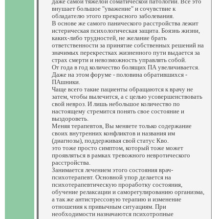
даже самой тяжелой соматической патологии. Все это
внушает большое "уважение" и сочувствие к
обладателю этого прекрасного заболевания.
В основе же самого панического расстройства лежит
истерическая психологическая защита. Боязнь жизни,
каких-либо трудностей, не желание брать
ответственности за принятие собственных решений на
значимых перекрестках жизненного пути выдается за
страх смерти и невозможность управлять собой.
От года в год количество болящих ПА увеличивается.
Даже на этом форуме - половина обратившихся -
ПАшники.
Чаще всего такие пациенты обращаются к врачу не
затем, чтобы вылечится, а с целью усовершенствовать
свой невроз. И лишь небольшое количество по
настоящему стремится понять свое состояние и
выздороветь.
Меняя терапевтов, Вы меняете только содержание
своих внутренних конфликтов и названия им
(диагнозы), поддерживая свой статус Кво.
это тоже просто симптом, который тоже может
проявляться в рамках тревожного невротического
расстройства.
Занимается лечением этого состояния врач-
психотерапевт. Основной упор делается на
психотерапевтическую проработку состояния,
обучение релаксации и саморегулированию организма,
а так же антистрессовую терапию и изменение
отношения к привычным ситуациям. При
необходимости назначаются психотропные