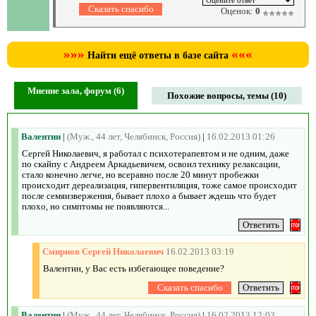
Оценок:
0
»»»
«««
Найти ещё ответы в базе сайта
Мнение зала, форум (6)
Похожие вопросы, темы (10)
Валентин
|
(Муж., 44 лет, Челябинск, Россия)
|
16.02.2013 01:26
Сергей Николаевич, я работал с психотерапевтом и не одним, даже
по скайпу с Андреем Аркадьевичем, освоил технику релаксации,
стало конечно легче, но всеравно после 20 минут пробежки
происходит дереализация, гипервентиляция, тоже самое происходит
после семяизвержения, бывает плохо а бывает ждешь что будет
плохо, но симптомы не появляются...
Смирнов Сергей Николаевич
16.02.2013 03:19
Валентин, у Вас есть избегающее поведение?
Валентин
|
(Муж., 44 лет, Челябинск, Россия)
|
16.02.2013 12:03