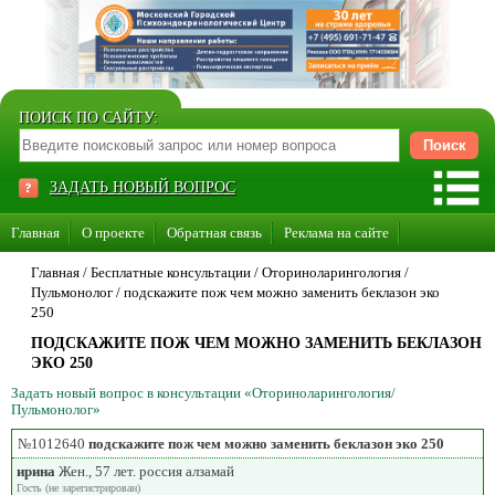
ПОИСК ПО САЙТУ:
ЗАДАТЬ НОВЫЙ ВОПРОС
Главная
О проекте
Обратная связь
Реклама на сайте
Стать консультантом нашего сайта
Главная
/ Бесплатные консультации /
Оториноларингология
/
Пульмонолог
/
подскажите пож чем можно заменить беклазон эко
Суперакция «Каждому врачу свой сайт»
250
ПОДСКАЖИТЕ ПОЖ ЧЕМ МОЖНО ЗАМЕНИТЬ БЕКЛАЗОН
ЭКО 250
Задать новый вопрос в консультации «Оториноларингология/
Пульмонолог»
№1012640
подскажите пож чем можно заменить беклазон эко 250
ирина
Жен., 57 лет. россия алзамай
Гость (не зарегистрирован)