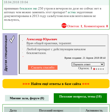
18.04.2018 19:04
принимаю
беклазон
эко
250 утром и вечером по дозе но сейчас нет в
аптеках чем можно заменить этот препарат?
астма
эндогенная
документирована в 2013 году сальбутомолом или вентолином не
пользуюсь,
Ответов:
1
; Комментариев:
0
Александр Юрьевич
Врач общей практики, терапевт.
Любой препарат с действующим началом
беклометазон.
Время создания:
21 Апреля 2018 08:44
Оценок:
1
»»»
«««
Найти ещё ответы в базе сайта
Похожие вопросы, темы (10)
Мнение зала, форум (0)
Дата
Похожий вопрос
Активность