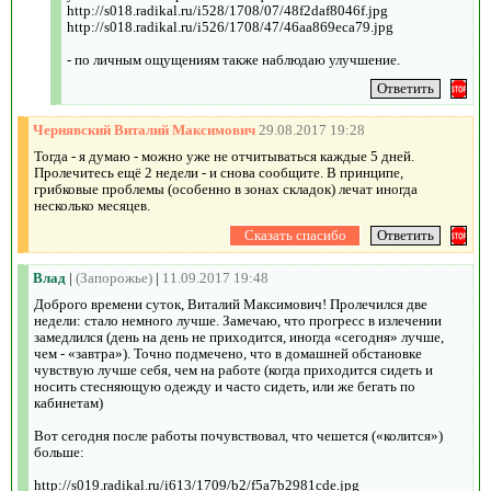
http://s018.radikal.ru/i528/1708/07/48f2daf8046f.jpg
http://s018.radikal.ru/i526/1708/47/46aa869eca79.jpg
- по личным ощущениям также наблюдаю улучшение.
Чернявский Виталий Максимович
29.08.2017 19:28
Тогда - я думаю - можно уже не отчитываться каждые 5 дней.
Пролечитесь ещё 2 недели - и снова сообщите. В принципе,
грибковые проблемы (особенно в зонах складок) лечат иногда
несколько месяцев.
Влад
|
(Запорожье)
|
11.09.2017 19:48
Доброго времени суток, Виталий Максимович! Пролечился две
недели: стало немного лучше. Замечаю, что прогресс в излечении
замедлился (день на день не приходится, иногда «сегодня» лучше,
чем - «завтра»). Точно подмечено, что в домашней обстановке
чувствую лучше себя, чем на работе (когда приходится сидеть и
носить стесняющую одежду и часто сидеть, или же бегать по
кабинетам)
Вот сегодня после работы почувствовал, что чешется («колится»)
больше:
http://s019.radikal.ru/i613/1709/b2/f5a7b2981cde.jpg