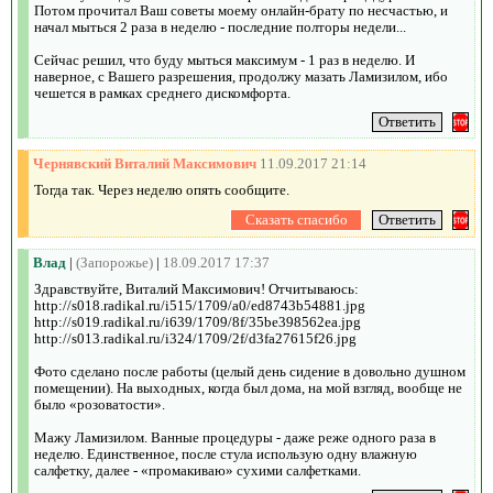
Потом прочитал Ваш советы моему онлайн-брату по несчастью, и
начал мыться 2 раза в неделю - последние полторы недели...
Сейчас решил, что буду мыться максимум - 1 раз в неделю. И
наверное, с Вашего разрешения, продолжу мазать Ламизилом, ибо
чешется в рамках среднего дискомфорта.
Чернявский Виталий Максимович
11.09.2017 21:14
Тогда так. Через неделю опять сообщите.
Влад
|
(Запорожье)
|
18.09.2017 17:37
Здравствуйте, Виталий Максимович! Отчитываюсь:
http://s018.radikal.ru/i515/1709/a0/ed8743b54881.jpg
http://s019.radikal.ru/i639/1709/8f/35be398562ea.jpg
http://s013.radikal.ru/i324/1709/2f/d3fa27615f26.jpg
Фото сделано после работы (целый день сидение в довольно душном
помещении). На выходных, когда был дома, на мой взгляд, вообще не
было «розоватости».
Мажу Ламизилом. Ванные процедуры - даже реже одного раза в
неделю. Единственное, после стула использую одну влажную
салфетку, далее - «промакиваю» сухими салфетками.