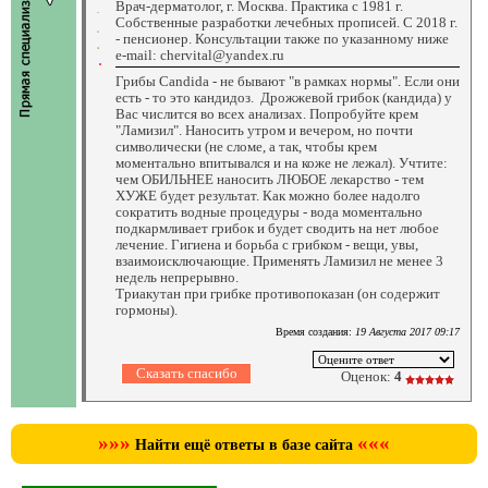
Врач-дерматолог, г. Москва. Практика с 1981 г.
Собственные разработки лечебных прописей. С 2018 г.
- пенсионер. Консультации также по указанному ниже
e-mail: chervital@yandex.ru
Грибы Candida - не бывают "в рамках нормы". Если они
есть - то это кандидоз. Дрожжевой грибок (кандида) у
Вас числится во всех анализах. Попробуйте крем
"Ламизил". Наносить утром и вечером, но почти
символически (не сломе, а так, чтобы крем
моментально впитывался и на коже не лежал). Учтите:
чем ОБИЛЬНЕЕ наносить ЛЮБОЕ лекарство - тем
ХУЖЕ будет результат. Как можно более надолго
сократить водные процедуры - вода моментально
подкармливает грибок и будет сводить на нет любое
лечение. Гигиена и борьба с грибком - вещи, увы,
взаимоисключающие. Применять Ламизил не менее 3
недель непрерывно.
Триакутан при грибке противопоказан (он содержит
гормоны).
Время создания:
19 Августа 2017 09:17
Оценок:
4
»»»
«««
Найти ещё ответы в базе сайта