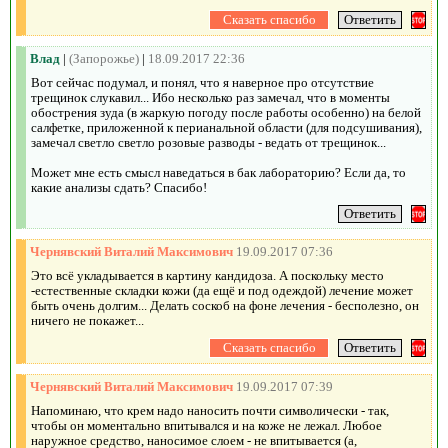
Влад
|
(Запорожье)
|
18.09.2017 22:36
Вот сейчас подумал, и понял, что я наверное про отсутствие
трещинок слукавил... Ибо несколько раз замечал, что в моменты
обострения зуда (в жаркую погоду после работы особенно) на белой
салфетке, приложенной к перианальной области (для подсушивания),
замечал светло светло розовые разводы - ведать от трещинок...
Может мне есть смысл наведаться в бак лабораторию? Если да, то
какие анализы сдать? Спасибо!
Чернявский Виталий Максимович
19.09.2017 07:36
Это всё укладывается в картину кандидоза. А поскольку место
-естественные складки кожи (да ещё и под одеждой) лечение может
быть очень долгим... Делать соскоб на фоне лечения - бесполезно, он
ничего не покажет...
Чернявский Виталий Максимович
19.09.2017 07:39
Напоминаю, что крем надо наносить почти символически - так,
чтобы он моментально впитывался и на коже не лежал. Любое
наружное средство, наносимое слоем - не впитывается (а,