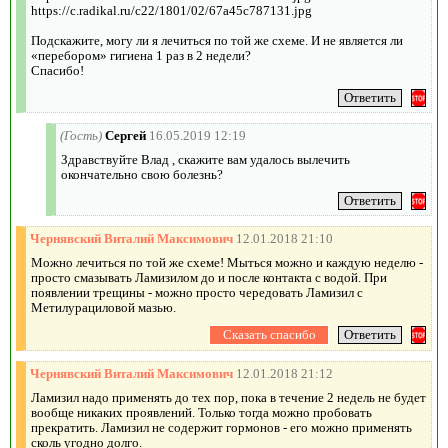
https://c.radikal.ru/c22/1801/02/67a45c787131.jpg
Подскажите, могу ли я лечиться по той же схеме. И не является ли
«перебором» гигиена 1 раз в 2 недели?
Спасибо!
(Гость)
Сергей
16.05.2019 12:19
Здравствуйте Влад , скажите вам удалось вылечить
окончательно свою болезнь?
Чернявский Виталий Максимович
12.01.2018 21:10
Можно лечиться по той же схеме! Мыться можно и каждую неделю -
просто смазывать Ламизилом до и после контакта с водой. При
появлении трещины - можно просто чередовать Ламизил с
Метилурациловой мазью.
Чернявский Виталий Максимович
12.01.2018 21:12
Ламизил надо применять до тех пор, пока в течение 2 недель не будет
вообще никаких проявлений. Только тогда можно пробовать
прекратить. Ламизил не содержит гормонов - его можно применять
сколь угодно долго.