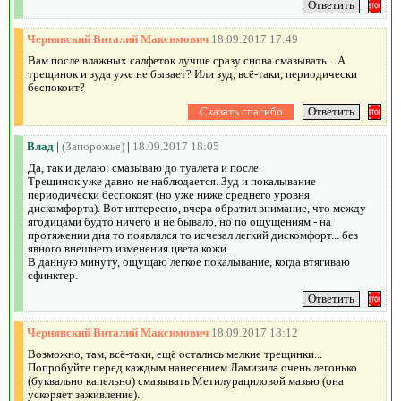
Чернявский Виталий Максимович
18.09.2017 17:49
Вам после влажных салфеток лучше сразу снова смазывать... А
трещинок и зуда уже не бывает? Или зуд, всё-таки, периодически
беспокоит?
Влад
|
(Запорожье)
|
18.09.2017 18:05
Да, так и делаю: смазываю до туалета и после.
Трещинок уже давно не наблюдается. Зуд и покалывание
периодически беспокоят (но уже ниже среднего уровня
дискомфорта). Вот интересно, вчера обратил внимание, что между
ягодицами будто ничего и не бывало, но по ощущениям - на
протяжении дня то появлялся то исчезал легкий дискомфорт... без
явного внешнего изменения цвета кожи...
В данную минуту, ощущаю легкое покалывание, когда втягиваю
сфинктер.
Чернявский Виталий Максимович
18.09.2017 18:12
Возможно, там, всё-таки, ещё остались мелкие трещинки...
Попробуйте перед каждым нанесением Ламизила очень легонько
(буквально капельно) смазывать Метилурациловой мазью (она
ускоряет заживление).