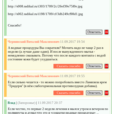
http://s008.radikal.ru/i303/1709/2c/26ef39e75f0e.jpg
http://s002.radikal.ru/i198/1709/cf/3db249cf98d1.jpg
Спасибо!
Чернявский Виталий Максимович
11.09.2017 19:54
А водные процедуры Вы сократили? Мочить надо не чаще 2 раз в
неделю (а лучше даже один). И после вынужденного мытья -
немедленно смазывать. Потому что после каждого контакта с водой
состояние кожи будет ухудшаться.
Чернявский Виталий Максимович
11.09.2017 19:55
Если сильно чешется - то можно попробовать вместо Ламизила крем
"Тридерм" (в нём слабогормональная противозудная добавка).
Влад
|
(Запорожье)
|
11.09.2017 20:37
Если честно, то первые 2 недели лечения я мылся утром и вечером по
полминуты и думал что это я «сократил водные процедуры» ...