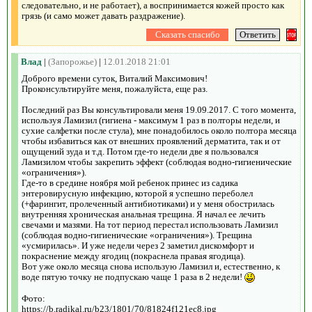
следовательно, и не работает), а воспринимается кожей просто как
грязь (и само может давать раздражение).
Влад
|
(Запорожье)
|
12.01.2018 21:01
Доброго времени суток, Виталий Максимович!
Проконсультируйте меня, пожалуйста, еще раз.
Последний раз Вы консультировали меня 19.09.2017. С того момента,
используя Ламизил (гигиена - максимум 1 раз в полторы недели, и
сухие салфетки после стула), мне понадобилось около полтора месяца
чтобы избавиться как от внешних проявлений дерматита, так и от
ощущений зуда и т.д. Потом где-то недели две я пользовался
Ламизилом чтобы закрепить эффект (соблюдая водно-гигиенические
«ограничения»).
Где-то в средине ноября мой ребенок принес из садика
энтеровирусную инфекцию, которой я успешно переболел
(+фарингит, пролеченный антибиотиками) и у меня обострилась
внутренняя хроническая анальная трещина. Я начал ее лечить
свечами и мазями. На тот период перестал использовать Ламизил
(соблюдая водно-гигиенические «ограничения»). Трещина
«усмирилась». И уже недели через 2 заметил дискомфорт и
покраснение между ягодиц (покраснела правая ягодица).
Вот уже около месяца снова использую Ламизил и, естественно, к
воде пятую точку не подпускаю чаще 1 раза в 2 недели!
Фото:
https://b.radikal.ru/b23/1801/70/81824f121ec8.jpg