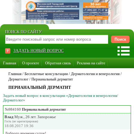
ПОИСК ПО САЙТУ:
ЗАДАТЬ НОВЫЙ ВОПРОС
Главная
О проекте
Обратная связь
Реклама на сайте
Стать консультантом нашего сайта
Главная
/ Бесплатные консультации /
Дерматология и венерология
/
Дерматолог
/
Перианальный дерматит
Суперакция «Каждому врачу свой сайт»
ПЕРИАНАЛЬНЫЙ ДЕРМАТИТ
Задать новый вопрос в консультации «Дерматология и венерология/
Дерматолог»
№984160
Перианальный дерматит
Влад
Муж., 26 лет. Запорожье
Гость (не зарегистрирован)
18.08.2017 19:36
Доброго времени суток!