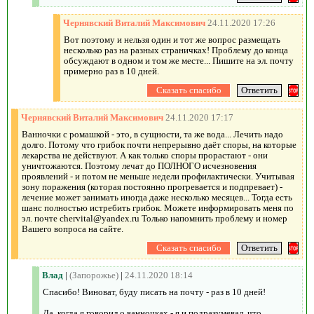
Чернявский Виталий Максимович
24.11.2020 17:26
Вот поэтому и нельзя один и тот же вопрос размещать
несколько раз на разных страничках! Проблему до конца
обсуждают в одном и том же месте... Пишите на эл. почту
примерно раз в 10 дней.
Чернявский Виталий Максимович
24.11.2020 17:17
Ванночки с ромашкой - это, в сущности, та же вода... Лечить надо
долго. Потому что грибок почти непрерывно даёт споры, на которые
лекарства не действуют. А как только споры прорастают - они
уничтожаются. Поэтому лечат до ПОЛНОГО исчезновения
проявлений - и потом не меньше недели профилактически. Учитывая
зону поражения (которая постоянно прогревается и подпревает) -
лечение может занимать иногда даже несколько месяцев... Тогда есть
шанс полностью истребить грибок. Можете информировать меня по
эл. почте chervital@yandex.ru Только напомнить проблему и номер
Вашего вопроса на сайте.
Влад
|
(Запорожье)
|
24.11.2020 18:14
Спасибо! Виноват, буду писать на почту - раз в 10 дней!
Да, когда я говорил о ванночках - я и подразумевал, что