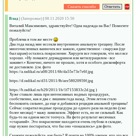
Влад
|
(Запорожье)
|
08.11.2020 15:50
Виталий Максимович, здравствуйте! Одна надежда на Вас! Помогите
пожалуйста!
Проблема в том же месте
Два года назад мне иссекли внутреннюю анальную трещину. После
многочисленных ванночек все зажило, единственное - снаружи (где
был шрам) осталось покраснение. Хирурги все говорили, что мол все
хорошо. «Ну помажте дермадрином или метилурацилом - все
заживет.» Конечно, ничего не прошло, хотя и особого дискомфорта
не доставляло. (см. фото
https://a.radikal.ru/a08/2011/6b/da55e73e7e6f.jpg
https://d.radikal.ru/d31/2011/fb/aee58020959f.jpg
https://b.radikal.ru/b29/2011/1b/1f7153833c2d.jpg )
Хуже ставало лишь при интенсивных водных процедурах,
сообственно, как и два с лишним года назад. Этим летом стало
беспокоить сильнее, да еще и добавился рецидив анальной трещины!
Сейчас сократил водные процедуры до одного раза на неделю (уже
более месяца) + мажу ламизилом. Эффект есть, но не сильный. Как
будь-то на одном месте топчусь. На фото результат месячных
«стараний». Это покраснение находится очень глубоко в складке,
еще нужно постараться, что бы оно «показалось» для фото.
Скажите пожалуйста, как быть? Я почти на 100% уверен, что это все