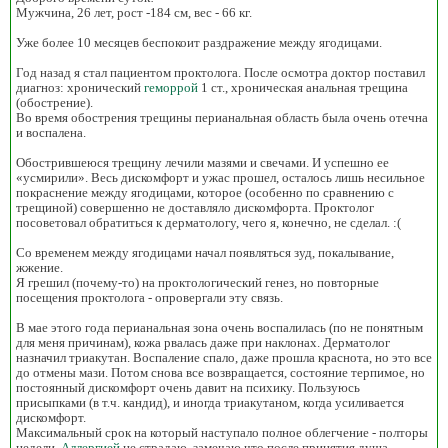
Мужчина, 26 лет, рост -184 см, вес - 66 кг.
Уже более 10 месяцев беспокоит раздражение между ягодицами.
Год назад я стал пациентом проктолога. После осмотра доктор поставил
диагноз: хронический
геморрой
1 ст., хроническая анальная трещина
(обострение).
Во время обострения трещины перианальная область была очень отечна
и воспалена.
Обострившеюся трещину лечили мазями и свечами. И успешно ее
«усмирили». Весь дискомфорт и ужас прошел, осталось лишь несильное
покраснение между ягодицами, которое (особенно по сравнению с
трещиной) совершенно не доставляло дискомфорта. Проктолог
посоветовал обратиться к дерматологу, чего я, конечно, не сделал. :(
Со временем между ягодицами начал появляться зуд, покалывание,
жжение.
Я грешил (почему-то) на проктологический генез, но повторные
посещения проктолога - опровергали эту связь.
В мае этого года перианальная зона очень воспалилась (по не понятным
для меня причинам), кожа рвалась даже при наклонах. Дерматолог
назначил триакутан. Воспаление спало, даже прошла краснота, но это все
до отмены мази. Потом снова все возвращается, состояние терпимое, но
постоянный дискомфорт очень давит на психику. Пользуюсь
присыпками (в т.ч. кандид), и иногда триакутаном, когда усиливается
дискомфорт.
Максимальный срок на который наступало полное облегчение - полторы
недели.
Аллергией
не страдаю, замечаю что после принятия душа