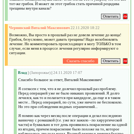
тот-же грибок. И может ли этот грибок стать причиной рецидива
трещины внутри канала?
Чернявский Виталий Максимович
22.11.2020 18:22
Возможно, Вы просто в прошлый раз не довели лечение до конца!
Грибок, безусловно, может давать трещины! Надо возобновлять
лечение. Но комментировать происходящее я могу ТОЛЬКО в том
случае, если меня в процессе лечения регулярно информируют о
ситуации.
Влад
|
(Запорожье)
|
24.11.2020 17:07
Спасибо большое за ответ, Виталий Максимович!
Я согласен с тем, что я не долечил прошлый раз проблему.
Перед операцией уже не было никаких проявлений. Я долго
лечился, как то и полагается при кандидозе, да еще и в таком
месте... Перед операцией, по сути, уже ничего не беспокоило.
Но это при соблюдении водных ограничений...
Я помню как через месяц после операции я делал последнюю
ванночку с ромашкой (т.е. уже все зажило - по хирургической
части) и буквально в тот день проявилось покраснение на одной
из ягодиц, причем покраснение было похоже на то, которое
наблюдалось два года назад. Водный режим и ламизил быстро