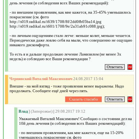
день лечения (и соблюдения всех Ваших рекомендаций):
- по внешним проявлениям, как мне кажется, на 35-45% уменьшилось
покраснение (см. фото
http://s019.radikal.ru/i639/1708/8f/2dd0fb05ba14.jpg
http://s019.radikal.ru/i601/1708/9e/2a31ab91c088.jpg);
- по личным ощущениям стало легче: меньше колит, меньше чешется.
Периодически даже ловлю себя на мыли, что совершенно не ощущаю
никакого дискомфорта.
То есть я и дальше продолжаю лечение Ламизилом (не менее 3х
недель) и соблюдаю все Ваши рекомендации ?
Чернявский Виталий Максимович
24.08.2017 15:04
Внешне - на мой взгляд - тоже проявления менее выражены. Надо
продолжать. Сообщите ещё дней через пять.
Влад
|
(Запорожье)
|
29.08.2017 19:12
Уважаемый Виталий Максимович! Сообщаю о состоянии дел на
10й день лечения (и соблюдения всех Ваших рекомендаций):
- по внешним проявлениям, как мне кажется, еще на 15-20%
уменьшилось покраснение см. фото