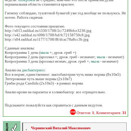
перианальная область становится краснее.
Гигиену соблюдаю, туалетной бумагой уже год вообще не пользуюсь. Не
потею. Работа сидячая.
Фото текущего состояния прилагаю.
http://s015.radikal.ru/i330/1708/2c/7249bfce3236.jpg
http://s42.radikal.ru/i096/1708/bd/fc72158750c8.jpg
http://s04.radikal.ru/i177/1708/f8/dcac78a8cc3b.jpg
Сданные анализы:
Копрограмма 1 день (
мыла
+; дрож. гриб +)
Копрограмма 2 день (крохмал +; дрож. гриб - незначит;
мыла
- незначит)
Копрограмма 3 день (крохмал незнач; дрож. гриб +;
мыла
- незначит)
Анализ на
дисбактериоз
:
Все в норме, единственное: лактобактерии чуть ниже нормы (8х10в5)
Энтерококки чуть выше нормы (2х10в7)
Грибы рода Candida (2х10в3) - в рамках нормы
Анализ крови на паразиты и хэликобактер: все отрицательно.
Подскажите пожалуйста как справиться с данным недугом.
Ответов:
1
; Комментариев:
31
Чернявский Виталий Максимович