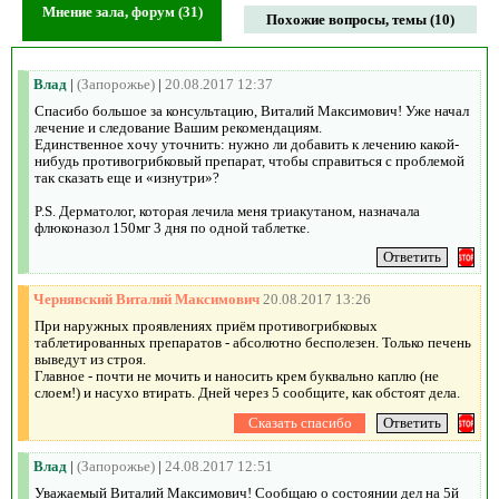
Мнение зала, форум (31)
Похожие вопросы, темы (10)
Влад
|
(Запорожье)
|
20.08.2017 12:37
Спасибо большое за консультацию, Виталий Максимович! Уже начал
лечение и следование Вашим рекомендациям.
Единственное хочу уточнить: нужно ли добавить к лечению какой-
нибудь противогрибковый препарат, чтобы справиться с проблемой
так сказать еще и «изнутри»?
P.S. Дерматолог, которая лечила меня триакутаном, назначала
флюконазол 150мг 3 дня по одной таблетке.
Чернявский Виталий Максимович
20.08.2017 13:26
При наружных проявлениях приём противогрибковых
таблетированных препаратов - абсолютно бесполезен. Только печень
выведут из строя.
Главное - почти не мочить и наносить крем буквально каплю (не
слоем!) и насухо втирать. Дней через 5 сообщите, как обстоят дела.
Влад
|
(Запорожье)
|
24.08.2017 12:51
Уважаемый Виталий Максимович! Сообщаю о состоянии дел на 5й