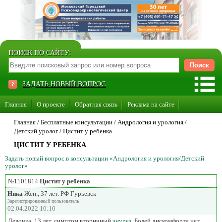
ПОИСК ПО САЙТУ:
ЗАДАТЬ НОВЫЙ ВОПРОС
Главная
О проекте
Обратная связь
Реклама на сайте
Стать консультантом нашего сайта
Главная
/ Бесплатные консультации /
Андрология и урология
/
Детский уролог
/
Цистит у ребенка
Суперакция «Каждому врачу свой сайт»
ЦИСТИТ У РЕБЕНКА
Задать новый вопрос в консультации «Андрология и урология/Детский
уролог»
№1101814
Цистит у ребенка
Ника
Жен., 37 лет. РФ Гурьевск
Зарегистрированный пользователь
02.04.2022 10:10
Девочка. 13 лет. симптом вторичный
энурез
. Болей дискомфорта нет.