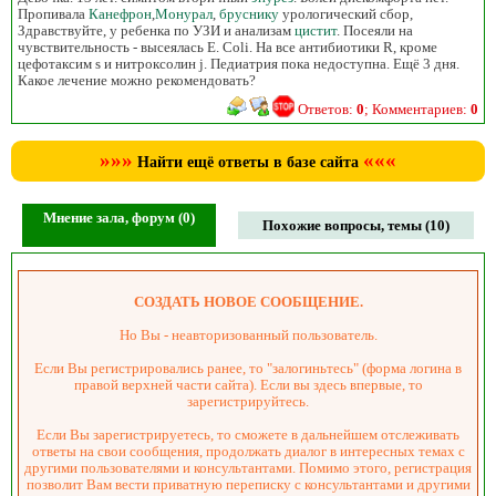
Пропивала
Канефрон
,
Монурал
,
бруснику
урологический сбор,
Здравствуйте, у ребенка по УЗИ и анализам
цистит
. Посеяли на
чувствительность - высеялась E. Coli. На все антибиотики R, кроме
цефотаксим s и нитроксолин j. Педиатрия пока недоступна. Ещё 3 дня.
Какое лечение можно рекомендовать?
Ответов:
0
; Комментариев:
0
»»»
«««
Найти ещё ответы в базе сайта
Мнение зала, форум (0)
Похожие вопросы, темы (10)
СОЗДАТЬ НОВОЕ СООБЩЕНИЕ.
Но Вы - неавторизованный пользователь.
Если Вы регистрировались ранее, то "залогиньтесь" (форма логина в
правой верхней части сайта). Если вы здесь впервые, то
зарегистрируйтесь.
Если Вы зарегистрируетесь, то сможете в дальнейшем отслеживать
ответы на свои сообщения, продолжать диалог в интересных темах с
другими пользователями и консультантами. Помимо этого, регистрация
позволит Вам вести приватную переписку с консультантами и другими