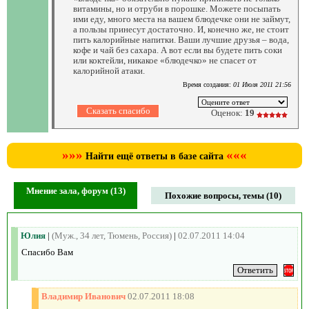
витамины, но и отруби в порошке. Можете посыпать
ими еду, много места на вашем блюдечке они не займут,
а пользы принесут достаточно. И, конечно же, не стоит
пить калорийные напитки. Ваши лучшие друзья – вода,
кофе и чай без сахара. А вот если вы будете пить соки
или коктейли, никакое «блюдечко» не спасет от
калорийной атаки.
Время создания:
01 Июля 2011 21:56
Оценок:
19
»»»
«««
Найти ещё ответы в базе сайта
Мнение зала, форум (13)
Похожие вопросы, темы (10)
Юлия
|
(Муж., 34 лет, Тюмень, Россия)
|
02.07.2011 14:04
Спасибо Вам
Владимир Иванович
02.07.2011 18:08