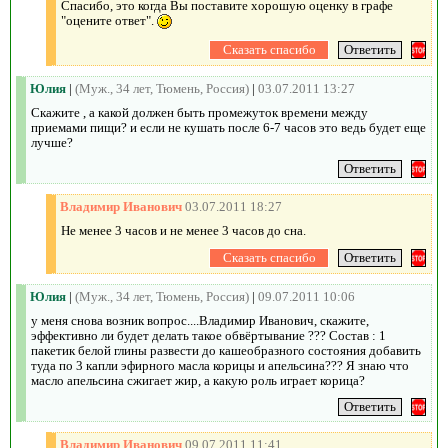
Спасибо, это когда Вы поставите хорошую оценку в графе
"оцените ответ".
Юлия
|
(Муж., 34 лет, Тюмень, Россия)
|
03.07.2011 13:27
Скажите , а какой должен быть промежуток времени между
приемами пищи? и если не кушать после 6-7 часов это ведь будет еще
лучше?
Владимир Иванович
03.07.2011 18:27
Не менее 3 часов и не менее 3 часов до сна.
Юлия
|
(Муж., 34 лет, Тюмень, Россия)
|
09.07.2011 10:06
у меня снова возник вопрос....Владимир Иванович, скажите,
эффективно ли будет делать такое обвёртывание ??? Состав : 1
пакетик белой глины развести до кашеобразного состояния добавить
туда по 3 капли эфирного масла корицы и апельсина??? Я знаю что
масло апельсина сжигает жир, а какую роль играет корица?
Владимир Иванович
09.07.2011 11:41