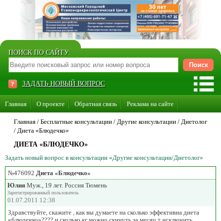
ПОИСК ПО САЙТУ:
ЗАДАТЬ НОВЫЙ ВОПРОС
Главная
О проекте
Обратная связь
Реклама на сайте
Стать консультантом нашего сайта
Главная
/ Бесплатные консультации /
Другие консультации
/
Диетолог
/
Диета «Блюдечко»
Суперакция «Каждому врачу свой сайт»
ДИЕТА «БЛЮДЕЧКО»
Задать новый вопрос в консультации «Другие консультации/Диетолог»
№476092
Диета «Блюдечко»
Юлия
Муж., 19 лет. Россия Тюмень
Зарегистрированный пользователь
01.07.2011 12:38
Здравствуйте, скажите , как вы думаете на сколько эффективна диета
«блюдечко»???? и сколько кг можно скинуть за месяц + исключить