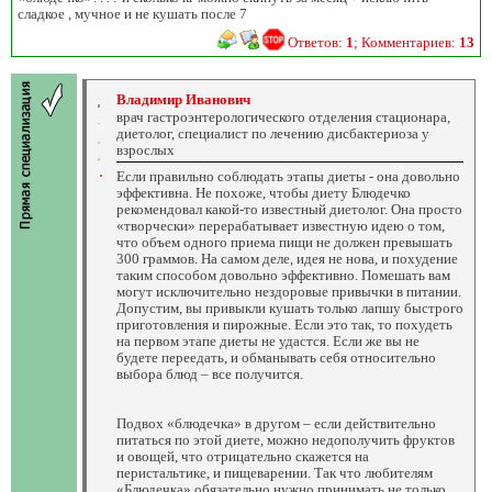
сладкое , мучное и не кушать после 7
Ответов:
1
; Комментариев:
13
Владимир Иванович
врач гастроэнтерологического отделения стационара,
диетолог, специалист по лечению дисбактериоза у
взрослых
Если правильно соблюдать этапы диеты - она довольно
эффективна. Не похоже, чтобы диету Блюдечко
рекомендовал какой-то известный диетолог. Она просто
«творчески» перерабатывает известную идею о том,
что объем одного приема пищи не должен превышать
300 граммов. На самом деле, идея не нова, и похудение
таким способом довольно эффективно. Помешать вам
могут исключительно нездоровые привычки в питании.
Допустим, вы привыкли кушать только лапшу быстрого
приготовления и пирожные. Если это так, то похудеть
на первом этапе диеты не удастся. Если же вы не
будете переедать, и обманывать себя относительно
выбора блюд – все получится.
Подвох «блюдечка» в другом – если действительно
питаться по этой диете, можно недополучить фруктов
и овощей, что отрицательно скажется на
перистальтике, и пищеварении. Так что любителям
«Блюдечка» обязательно нужно принимать не только