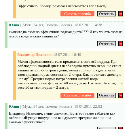
Эффективно. Корица помогает всасываться апел.маслу.
Юлия
|
(Муж., 34 лет, Тюмень, Россия)
|
18.07.2011 14:38
скажите,на сколько эффективна водная диета???? И как узнать сколько
литров воды нужно выпивать?
Владимир Иванович
18.07.2011 16:40
Малая эффективность, если продолжать есть всё подряд. При
соблюдении водной диеты необходимо чувство меры: не стоит
выпивать по 5-6 литров в день, желая срочно похудеть, если
твоя дневная норма составляет 2 литра. Как посчитать дневную
норму? Средняя норма потребления чистой воды
высчитывается по формуле: 40 мл воды на 1 кг тела. То есть, при
весе 50 кг твоя норма – 2 литра.
Юлия
|
(Муж., 34 лет, Тюмень, Россия)
|
19.07.2011 22:02
Владимир Иванович, а еще скажите....Есть вот такие таблетки как
«яблочный уксус похудение» как думаете вредные ли они и на
сколько эффективные?