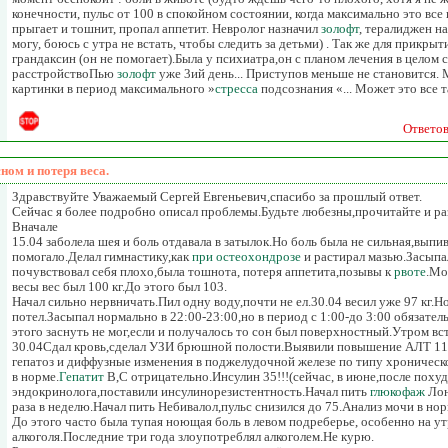
конечности, пульс от 100 в спокойном состоянии, когда максимально это все 
прыгает и тошнит, пропал аппетит. Невролог назначил
золофт
, тералиджен на
могу, боюсь с утра не встать, чтобы следить за детьми) . Так же для прикрыт
грандаксин (он не помогает).Была у психиатра,он с планом лечения в целом 
расстройствоПью
золофт
уже 3ий день... Приступов меньше не становится.
картинки в период максимального »
стресса
подсознания «... Может это все 
Ответо
ном и потеря веса.
Здравствуйте Уважаемый Сергей Евгеньевич,спасибо за прошлый ответ.
Сейчас я более подробно описал проблемы.Будьте любезны,прочитайте и ра
Вначале
15.04 заболела шея и боль отдавала в затылок.Но боль была не сильная,выпи
помогало.Делал гимнастику,как
при остеохондрозе
и растирал мазью.Засыпа
почувствовал себя плохо,была тошнота, потеря аппетита,позывы к
рвоте
.Мо
весы вес был 100 кг.До этого был 103.
Начал сильно нервничать.Пил одну воду,почти не ел.30.04 весил уже 97 кг.
потел.Засыпал нормально в 22:00-23:00,но в период с 1:00-до 3:00 обязате
этого заснуть не мог,если и получалось то сон был поверхностный.Утром вс
30.04Сдал кровь,сделал УЗИ брюшной полости.Выявили повышение АЛТ 1
гепатоз и диффузные изменения в поджелудочной железе по типу хроничес
в норме.
Гепатит
В,С отрицательно.Инсулин 35!!!(сейчас, в июне,после поху
эндокринолога,поставили инсулинорезистентность.Начал пить
глюкофаж
Лон
раза в неделю.Начал пить Небивалол,пульс снизился до 75.Анализ мочи в нор
До этого часто была тупая ноющая боль в левом подреберье, особенно на ут
алкоголя.Последние три года злоупотреблял алкоголем.Не курю.