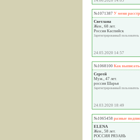
14.06.2020 14:05
№1071387
У меня расстр
Светлана
Жен., 68 лет.
Россия Каспийск
Зарегистрированный пользователь
24.05.2020 14:57
№1068100
Как выписать
Сергей
Муж., 47 лет.
россия Шарья
Зарегистрированный пользователь
24.03.2020 18:49
№1065458
разные подпис
ELENA
Жен., 58 лет.
РОССИЯ РЯЗАНЬ