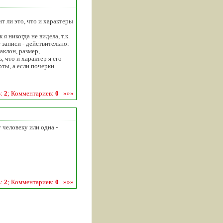
т ли это, что и характеры
я никогда не видела, т.к.
 записи - действительно:
аклон, размер,
, что и характер я его
ты, а если почерки
в:
2
; Комментариев:
0
»»»
 человеку или одна -
в:
2
; Комментариев:
0
»»»