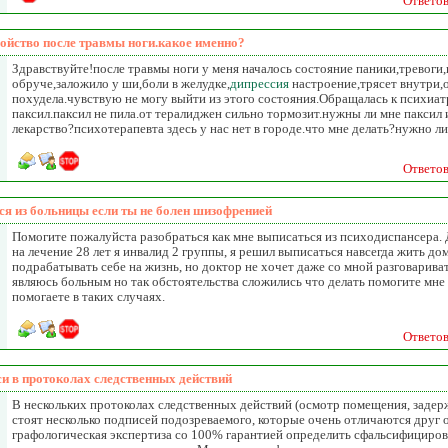
Ответо
ойство после травмы ноги.какое именно?
Здравствуйте!после травмы ноги у меня началось состояние паники,тревоги,
обруче,заложило у ши,боли в желудке,
дипрессия
настроение,трясет внутри,
похудела.чувствую не могу выйти из этого состояния.Обращалась к психиат
паксил.паксил не пила.от тералиджен сильно тормозит.нужны ли мне паксил
лекарство?психотерапевта здесь у нас нет в городе.что мне делать?нужно ли
Ответо
ся из больницы если ты не болен шизофренией
Помогите пожалуйста разобраться как мне выписаться из психодиспансера. 
на лечение 28 лет я инвалид 2 группы, я решил выписаться навсегда жить дома
подрабатывать себе на жизнь, но доктор не хочет даже со мной разговаривать
являюсь больным но так обстоятельства сложились что делать помогите мне 
помогаете в таких случаях.
Ответо
и в протоколах следственных действий
В нескольких протоколах следственных действий (осмотр помещения, задер
стоят несколько подписей подозреваемого, которые очень отличаются друг 
графологическая экспертиза со 100% гарантией определить сфальсифициров