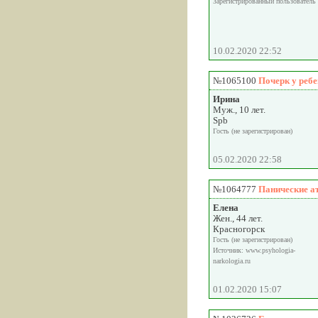
Зарегистрированный пользователь
10.02.2020 22:52
№1065100
Почерк у реб
Ирина
Муж., 10 лет.
Spb
Гость (не зарегистрирован)
05.02.2020 22:58
№1064777
Панические а
Елена
Жен., 44 лет.
Красногорск
Гость (не зарегистрирован)
Источник: www.psyhologia-
narkologia.ru
01.02.2020 15:07