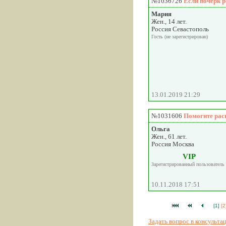
№1036726
Если почерк р
Мария
Жен., 14 лет.
Россия Севастополь
Гость (не зарегистрирован)
13.01.2019 21:29
№1031606
Помогите рас
Ольга
Жен., 61 лет.
Россия Москва
VIP
Зарегистрированный пользователь
10.11.2018 17:51
[1]
[2
Задать вопрос в консульт