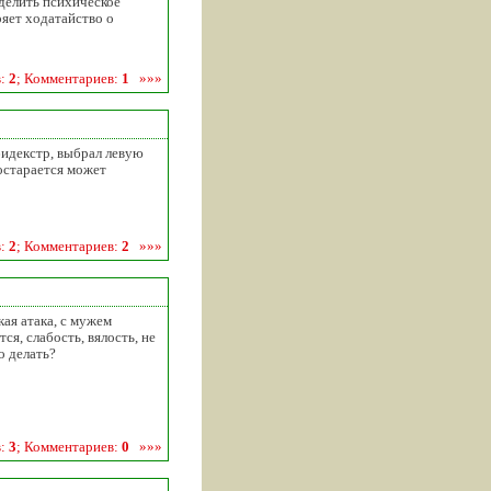
делить психическое
ряет ходатайство о
в:
2
; Комментариев:
1
»»»
бидекстр, выбрал левую
постарается может
в:
2
; Комментариев:
2
»»»
кая атака, с мужем
ся, слабость, вялость, не
о делать?
в:
3
; Комментариев:
0
»»»