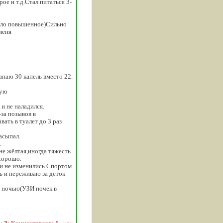
ое и т.д.Стал питаться 3-
 было повышенное)Сильно
меня
паю 30 капель вместо 22.
аую
 и не наладился.
за позывов в
ать в туалет до 3 раз
асыпал.
.
не жёлтая,иногда тяжесть
 хорошо.
ти не изменились.Спортом
ь и переживаю за деток
м ночью(УЗИ почек в