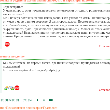
ебенка и родителя схожи, значит ли это, что и характеры похожи?
Здравствуйте!
У меня вопрос: если почерк передался генетически от одного родителя, значи
также похожи?
Мой почерк похож на папин, как недавно я это узнала от мамы. Папин почерк 
он умер в моем раннем возрасте. Я занитересовалась. Посмотрела его старые
«особые» буквы, которые я пишу не как все, у него написаны точно так же, н
закругленность букв - практически одинаковый почерк. Может ли это значить
унаследовала? Ведь везде пишут, что почерк показыает наши внутренние чер
схожи? При условии того, что до того случая и ни разу не видела его почерк.
Ответо
познать подделку
Как вы считаете, на первый взгляд, две нижние подписи принадлежат одному
поддельная?
http://www.rospisatel.ru/images/podpis.jpg
Ответо
]
[3]
[4]
[5]
[6]
[7]
…
[23]
[24]
ации «Психология и психиатрия/Графолог»