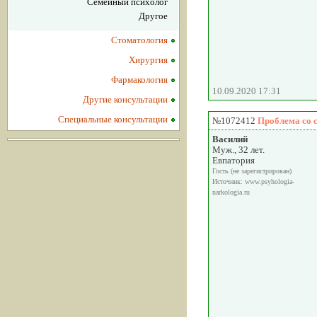
Семейный психолог
Другое
Стоматология
Хирургия
Фармакология
10.09.2020 17:31
Другие консультации
Специальные консультации
№1072412
Проблема со с
Василий
Муж., 32 лет.
Евпатория
Гость (не зарегистрирован)
Источник: www.psyhologia-
narkologia.ru