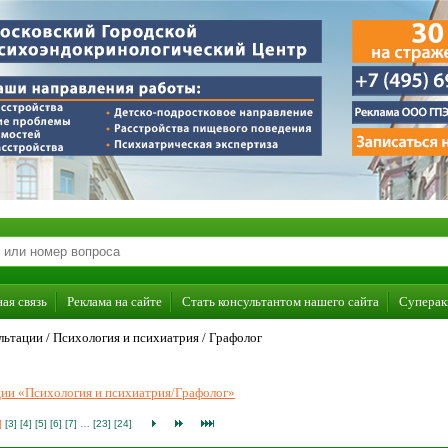
ая связь
Реклама на сайте
Стать консультантом нашего сайта
Суперак
льтации /
Психология и психиатрия
/
Графолог
ации «Психология и психиатрия/Графолог»
]
[3]
[4]
[5]
[6]
[7]
…
[23]
[24]