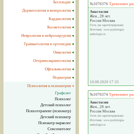
Бесплодие
№1076376
Тревожное ра
Дерматология и венерология
Анастасия
Жен., 28 лет.
Кардиология
Россия Москва
Гость (не зарегистрирован)
Косметология
Источник: www.psyhologia-
narkologia.ru
Неврология и нейрохирургия
Травматология и ортопедия
Онкология
Оториноларингология
Офтальмология
Педиатрия
10.09.2020 17:33
Психология и психиатрия
Графолог
№1076374
Тревожное ра
Психолог
Анастасия
Детский психолог
Жен., 28 лет.
Психотерапевт (психиатр)
Россия Москва
Гость (не зарегистрирован)
Детский психиатр
Источник: www.psyhologia-
Психиатр-нарколог
narkologia.ru
Сексопатолог