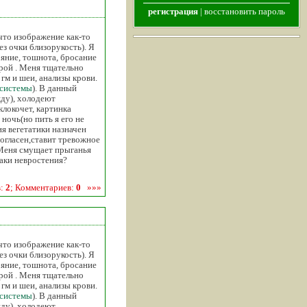
регистрация
|
восстановить пароль
 что изображение как-то
з очки близорукость). Я
ояние, тошнота, бросание
рой . Меня тщательно
 гм и шеи, анализы крови.
системы
). В данный
жду), холодеют
клокочет, картинка
 ночь(но пить я его не
ия вегетатики назначен
согласен,ставит тревожное
 Меня смущает прыганья
таки невростения?
в:
2
; Комментариев:
0
»»»
 что изображение как-то
з очки близорукость). Я
ояние, тошнота, бросание
рой . Меня тщательно
 гм и шеи, анализы крови.
системы
). В данный
жду), холодеют