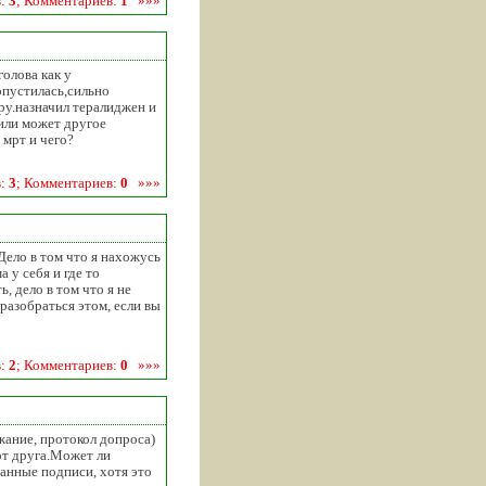
в:
3
; Комментариев:
1
»»»
голова как у
опустилась,сильно
ру.назначил тералиджен и
 или может другое
 мрт и чего?
в:
3
; Комментариев:
0
»»»
Дело в том что я нахожусь
 у себя и где то
, дело в том что я не
разобраться этом, если вы
в:
2
; Комментариев:
0
»»»
жание, протокол допроса)
от друга.Может ли
анные подписи, хотя это