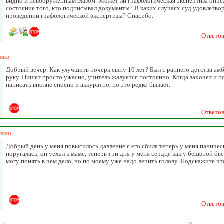
видно и невооруженным глазом. Может ли графологическая экспертиза опре
состояние того, кто подписывал документы? В каких случаях суд удовлетво
проведении графологической экспертизы? Спасибо.
Ответо
енка
Добрый вечер. Как улучшить почерк сыну 10 лет? Был с раннего детства ам
руку. Пишет просто ужасно, учитель жалуется постоянно. Когда захочет и 
написать вполне сносно и аккуратно, но это редко бывает.
Ответо
таки
Добрый день у меня повысилось давление я его сбила теперь у меня паничес
поругалась, он уехал к маме, теперь три дня у меня сердце как у бешеной бьет
могу понять в чем дело, но по моему уже надо лечить голову. Подскажите чт
Ответо