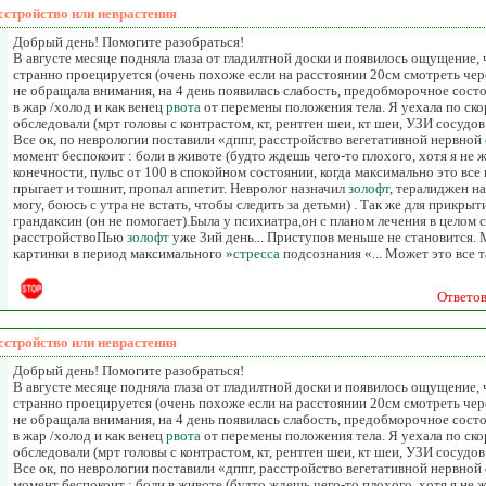
сстройство или неврастения
Добрый день! Помогите разобраться!
В августе месяце подняла глаза от гладилтной доски и появилось ощущение,
странно проецируется (очень похоже если на расстоянии 20см смотреть чере
не обращала внимания, на 4 день появилась слабость, предобморочное сост
в жар /холод и как венец
рвота
от перемены положения тела. Я уехала по ско
обследовали (мрт головы с контрастом, кт, рентген шеи, кт шеи, УЗИ сосудов
Все ок, по неврологии поставили «дппг, расстройство вегетативной нервной
момент беспокоит : боли в животе (будто ждешь чего-то плохого, хотя я не 
конечности, пульс от 100 в спокойном состоянии, когда максимально это все 
прыгает и тошнит, пропал аппетит. Невролог назначил
золофт
, тералиджен на
могу, боюсь с утра не встать, чтобы следить за детьми) . Так же для прикрыт
грандаксин (он не помогает).Была у психиатра,он с планом лечения в целом 
расстройствоПью
золофт
уже 3ий день... Приступов меньше не становится.
картинки в период максимального »
стресса
подсознания «... Может это все 
Ответо
сстройство или неврастения
Добрый день! Помогите разобраться!
В августе месяце подняла глаза от гладилтной доски и появилось ощущение,
странно проецируется (очень похоже если на расстоянии 20см смотреть чере
не обращала внимания, на 4 день появилась слабость, предобморочное сост
в жар /холод и как венец
рвота
от перемены положения тела. Я уехала по ско
обследовали (мрт головы с контрастом, кт, рентген шеи, кт шеи, УЗИ сосудов
Все ок, по неврологии поставили «дппг, расстройство вегетативной нервной
момент беспокоит : боли в животе (будто ждешь чего-то плохого, хотя я не 