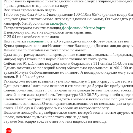
Решил начать правильно питаться,исключил всё сладкое,жирное,жареное,остр
4 раза в день,все отварное или на пару.
Вес начал стремительно падать.
13.05 вес уже был 94,5 кг.Упало давление 100-110на 65/75.(раньше всегда
испугался,начал читать много литературы,пошел к онкологу.Он сказал,что у 
канцерофобия.Бросил пить
глюкофаж
.
Гастроэнтеролог назначил:ланцид,
фосфоглив
и
Мезим форте
.
К неврологу попасть не получилось из-за карантина.
С 25.04 пил афобазол-не помогло.
Пил таблетки
валерианы
по 2 т.3 р в день.,пустырник форте- результата нет.
Купил донормил-не помог.Немного помог Валокардин Доксиламин,но дозу ка
Феназепам по пол таблетки тоже плохо помогает.
Сдал копрограмму:нашли непереваренные мышечные волокна и йодофильн
микрофлору.Остальное в норме.Кал постоянно жёлтого цвета
Сейчас вес 91 кг.Сильно похудел ноги и бедра,живот 111 см.Был 114.Сон так
Однако заметил,что последний месяц обязательно просыпаюсь в1:00-2:00 из-
туалет.Мочусь безболезненно,но мочи много.А последнюю неделю могу встав
заночь.В 1:00,4 и 6 утра.
Раньше,тоже ночью вставал в туалет,но максимум 1 раз и сразу после этого з
Один раз выпил 1литр пива вечером и спал почти до 5 утра без пробуждения
Сейчас болей,как пишут при панкреатие нет,иногда бывает потливость,кожа 
в левой части живота,слабость.Температура 36.0-36.7.Чувствую себя вроде
Очень пугает быстрая потеря веса,хоть я многое и исключил,но порции поч
никаким не занимаюсь.Очень нервничаю,взвешивают по несколько раз за ден
своих.17.06.еду в Симферополь к хорошему гастроэнтерологу.
Помогите пожалуйста разобраться:со сном, потерей веса и частым диурезо
норме, мочевого пузыря и простаты ещё не делал).
Заранее благодарю всех за ответ и очень надеюсь на помощь.