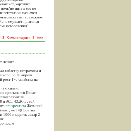
клокочет, картинка
 ночь(но пить я его не
ия вегетатики назначен
согласен,ставит тревожное
 Меня смущает прыганья
таки невростения?
в:
2
; Комментариев:
2
»»»
зъясните.
вал таблетку цитрамона и
л хорошо.20 апреля
й рост 176 см.Встал на
Ночью сильно
льно просыпался.После
тавал разбитый.
18 и АСТ 43.Жировой
кого
панкреатита
.Желчный
дения уже 14)Посетил
г 1000 и мерить сахар 2
ме.
ро после