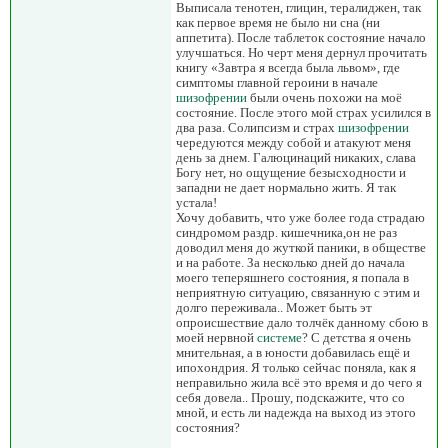
Выписала тенотен, глицин, тералиджен, так
как первое время не было ни сна (ни
аппетита). После таблеток состояние начало
улучшаться. Но черт меня дернул прочитать
книгу «Завтра я всегда была львом», где
симптомы главной героини в начале
шизофрении
были очень похожи на моё
состояние. После этого мой страх усилился в
два раза. Солипсизм и страх
шизофрении
чередуются между собой и атакуют меня
день за днем. Галюцинаций никаких, слава
Богу нет, но ощущение безысходности и
западни не дает нормально жить. Я так
устала!
Хочу добавить, что уже более года страдаю
синдромом раздр. кишечника,он не раз
доводил меня до жуткой паники, в обществе
и на работе. За несколько дней до начала
моего теперяшнего состояния, я попала в
неприятную ситуацию, связанную с этим и
долго переживала.. Может быть эт
опроисшествие дало толчёк данному сбою в
моей нервной
системе
? С детства я очень
мнительная, а в юности добавилась ещё и
ипохондрия. Я только сейчас поняла, как я
неправильно жила всё это время и до чего я
себя довела.. Прошу, подскажите, что со
мной, и есть ли надежда на выход из этого
состояния?