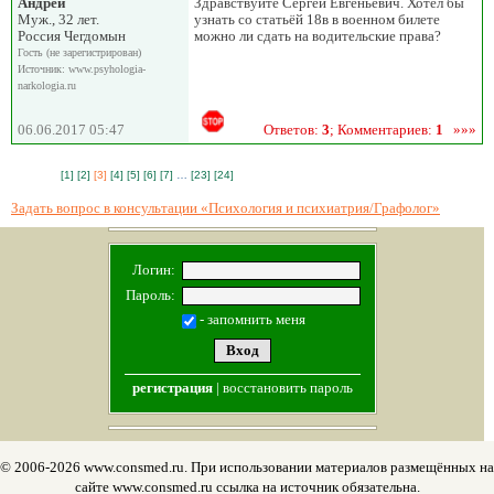
Андрей
Здравствуйте Сергей Евгеньевич. Хотел бы
Муж., 32 лет.
узнать со статьёй 18в в военном билете
Россия Чегдомын
можно ли сдать на водительские права?
Гость (не зарегистрирован)
Источник: www.psyhologia-
narkologia.ru
06.06.2017 05:47
Ответов:
3
; Комментариев:
1
»»»
[1]
[2]
[3]
[4]
[5]
[6]
[7]
…
[23]
[24]
Задать вопрос в консультации «Психология и психиатрия/Графолог»
Логин:
Пароль:
- запомнить меня
регистрация
|
восстановить пароль
© 2006-2026 www.consmed.ru. При использовании материалов размещённых на
сайте www.consmed.ru ссылка на источник обязательна.