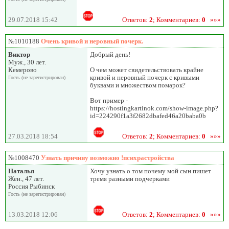
29.07.2018 15:42
Ответов:
2
; Комментариев:
0
»»»
№1010188
Очень кривой и неровный почерк.
Виктор
Добрый день!
Муж., 30 лет.
Кемерово
О чем может свидетельствовать крайне
кривой и неровный почерк с кривыми
Гость (не зарегистрирован)
буквами и множеством помарок?
Вот пример -
https://hostingkartinok.com/show-image.php?
id=224290f1a3f2682dbafed46a20baba0b
27.03.2018 18:54
Ответов:
2
; Комментариев:
0
»»»
№1008470
Узнать причину возможно !психрастройства
Наталья
Хочу узнать о том почему мой сын пишет
Жен., 47 лет.
тремя разными подчерками
Россия Рыбинск
Гость (не зарегистрирован)
13.03.2018 12:06
Ответов:
2
; Комментариев:
0
»»»