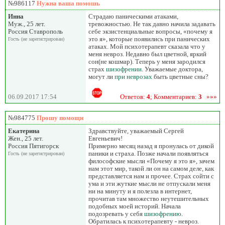
№986117
Нужна ваша помошь
Инна
Страдаю паническими атаками,
Муж., 25 лет.
тревожностью. Не так давно начила задавать
Россия Ставрополь
себе экзистенциальные вопросы, «почему я
это я», которые появились при панических
Гость (не зарегистрирован)
атаках. Мой психотерапевт сказала что у
меня невроз. Недавно был цветной, яркий
сон(не кошмар). Теперь у меня зародился
страх
шизофрении
. Уважаемые доктора,
могут ли
при неврозах
быть цветные сны?
06.09.2017 17:54
Ответов:
4
; Комментариев:
3
»»»
№984775
Прошу помощи
Екатерина
Здравствуйте, уважаемый Сергей
Жен., 25 лет.
Евгеньевич!
Россия Пятигорск
Примерно месяц назад я пронулась от дикой
паники и страха. Позже начали появляться
Гость (не зарегистрирован)
философские мысли «Почему я это я», зачем
нам этот мир, такой ли он на самом деле, как
представляется нам и прочее. Страх сойти с
ума и эти жуткие мысли не отпускали меня
ни на минуту и я полезла в интернет,
прочитав там множество неутешительных
подобных моей историй. Начала
подозревать у себя
шизофрению
.
Обратилась к психотерапевту - невроз.