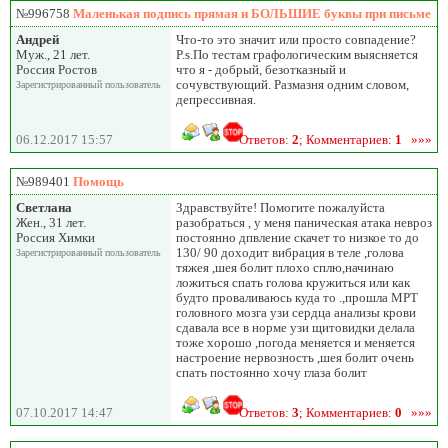
№996758
Маленькая подпись прямая и БОЛЬШИЕ буквы при письме
Андрей
Что-то это значит или просто совпадение?
Муж., 21 лет.
P.s.По тестам графологическим выясняется
Россия Ростов
что я - добрый, безотказный и
сочувствующий. Размазня одним словом,
Зарегистрированный пользователь
депрессивная.
06.12.2017 15:57
Ответов:
2
; Комментариев:
1
»»»
№989401
Помощь
Светлана
Здравствуйте! Помогите пожалуйста
Жен., 31 лет.
разобраться , у меня паническая атака невроз
Россия Химки
постоянно дпвление скачет то низкое то до
130/ 90 доходит вибрация в теле ,голова
Зарегистрированный пользователь
тяжея ,шея болит плохо сплю,начинаю
ложиться спать голова кружиться или как
будто проваливаюсь куда то .,прошла МРТ
головного мозга узи сердца анализы крови
сдавала все в норме узи щитовидки делала
тоже хорошо ,погода меняется и меняется
настроение нервозность ,шея болит очень
спать постоянно хочу глаза болит
07.10.2017 14:47
Ответов:
3
; Комментариев:
0
»»»