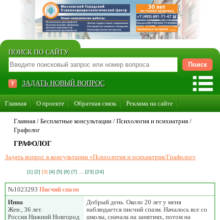
ПОИСК ПО САЙТУ:
ЗАДАТЬ НОВЫЙ ВОПРОС
Главная
О проекте
Обратная связь
Реклама на сайте
Стать консультантом нашего сайта
Главная
/ Бесплатные консультации /
Психология и психиатрия
/
Графолог
Суперакция «Каждому врачу свой сайт»
ГРАФОЛОГ
Задать вопрос в консультации «Психология и психиатрия/Графолог»
[1]
[2]
[3]
[4]
[5]
[6]
[7]
…
[23]
[24]
№1023293
Писчий спазм
Инна
Добрый день. Около 20 лет у меня
Жен., 36 лет.
наблюдается писчий спазм. Началось все со
Россия Нижний Новгород
школы, сначала на занятиях, потом на