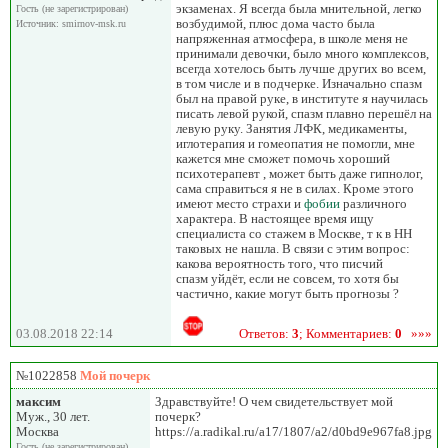
экзаменах. Я всегда была мнительной, легко
Гость (не зарегистрирован)
возбудимой, плюс дома часто была
Источник: smirnov-msk.ru
напряженная атмосфера, в школе меня не
принимали девочки, было много комплексов,
всегда хотелось быть лучше других во всем,
в том числе и в подчерке. Изначально спазм
был на правой руке, в институте я научилась
писать левой рукой, спазм плавно перешёл на
левую руку. Занятия ЛФК, медикаменты,
иглотерапия и гомеопатия не помогли, мне
кажется мне сможет помочь хороший
психотерапевт , может быть даже гипнолог,
сама справиться я не в силах. Кроме этого
имеют место страхи и
фобии
различного
характера. В настоящее время ищу
специалиста со стажем в Москве, т к в НН
таковых не нашла. В связи с этим вопрос:
какова вероятность того, что писчий
спазм уйдёт, если не совсем, то хотя бы
частично, какие могут быть прогнозы ?
03.08.2018 22:14
Ответов:
3
; Комментариев:
0
»»»
№1022858
Мой почерк
максим
Здравствуйте! О чем свидетельствует мой
Муж., 30 лет.
почерк?
Москва
https://a.radikal.ru/a17/1807/a2/d0bd9e967fa8.jpg
Гость (не зарегистрирован)