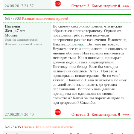
24.08.2017 21:57
Ответов:
2
; Комментариев:
0
»»»
№977963
Разные назначения врачей
Наталья
По своему состоянию поняла, что нужно
Жен., 47 лет.
обратиться к психотерапевту. Однако от
Москва
посещения трёх врачей получила
совершенно разные назначения. Ньювелонг,
Гость (не зарегистрирован)
Паксил,
ципралекс
.. Вот мне интересно.
Источник: www.aa-nikishin.ru
Неужели все три специалиста не сошлись во
мнении обо мне? Или терапия назначается
методом тыка. Как я понимаю, препарат
должен подбираться индивидуально.
Поэтому пока без ад. Если бы хоть два
назначения сошлись.. А так.. При этом
проводилась психотерапия . Но со мной
тяжело.. Понимаю. Сама психолог и почему
со мной это я знаю, вплоть до детских
переживаний.. Вопрос к вам- данные
препараты все одинаковы по своим
свойствам? Какой бы вы порекомендовали
при депрессии? Спасибо.
27.06.2017 20:40
Ответов:
3
; Комментариев:
0
»»»
№975405
Статья 18в в военном билете.