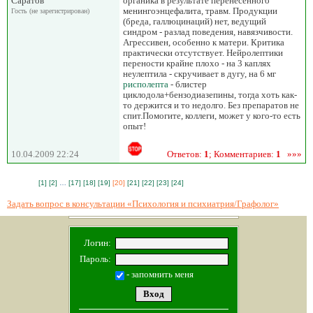
Саратов
органика в результате перенесенного
менингоэнцефалита, травм. Продукции
Гость (не зарегистрирован)
(бреда, галлюцинаций) нет, ведущий
синдром - разлад поведения, навязчивости.
Агрессивен, особенно к матери. Критика
практически отсутствует. Нейролептики
перености крайне плохо - на 3 каплях
неулептила - скручивает в дугу, на 6 мг
рисполепта
- блистер
циклодола+бензодиазепины, тогда хоть как-
то держится и то недолго. Без препаратов не
спит.Помогите, коллеги, может у кого-то есть
опыт!
10.04.2009 22:24
Ответов:
1
; Комментариев:
1
»»»
[1]
[2]
…
[17]
[18]
[19]
[20]
[21]
[22]
[23]
[24]
Задать вопрос в консультации «Психология и психиатрия/Графолог»
Логин:
Пароль:
- запомнить меня