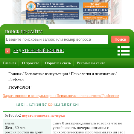
ПОИСК ПО САЙТУ:
ЗАДАТЬ НОВЫЙ ВОПРОС
Главная
О проекте
Обратная связь
Реклама на сайте
Стать консультантом нашего сайта
Главная
/ Бесплатные консультации /
Психология и психиатрия
/
Графолог
Суперакция «Каждому врачу свой сайт»
ГРАФОЛОГ
Задать вопрос в консультации «Психология и психиатрия/Графолог»
[1]
[2]
…
[17]
[18]
[19]
[20]
[21]
[22]
[23]
[24]
№180352
неустоичивость почерка
елена
сыну 8 лет.преподаватель говорит что не
Жен., 30 лет.
устойчивость почерка связанна с
россия ростов на дону
психологическими проблемами.так ли это?