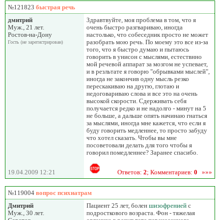
№121823
быстрая речь
дмитрий
Здравтвуйте, моя проблема в том, что я
Муж., 21 лет.
очень быстро разгвариваю, иногда
Ростов-на-Дону
настолько, что собеседник просто не может
разобрать мою речь. По моему это все из-за
Гость (не зарегистрирован)
того, что я быстро думаю и пытаюсь
говорить в унисон с мыслями, естествнно
мой речевой аппарат за мозгом не успевает,
и в резльтате я говорю "обрывками мыслей",
иногда не закончив одну мысль резко
перескакиваю на другю, глотаю и
недоговариваю слова и все это на очень
высокой скорости. Сдерживать себя
получается редко и не надолго - минут на 5
не больше, а дальше опять начинаю гнаться
за мыслями, иногда мне кажется, что если я
буду говорить медленнее, то просто забуду
что хотел сказать. Чтобы вы мне
посоветовали делать для того чтобы я
говорил помедленнее? Заранее спасибо.
19.04.2009 12:21
Ответов:
2
; Комментариев:
0
»»»
№119004
вопрос психиатрам
Дмитрий
Пациент 25 лет, болен
шизофренией
с
Муж., 30 лет.
подросткового возраста. Фон - тяжелая