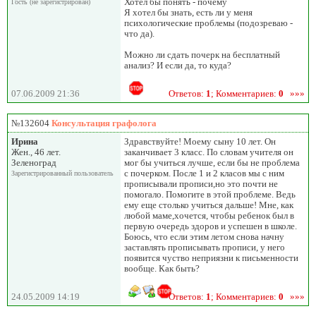
Хотел бы понять - почему
Гость (не зарегистрирован)
Я хотел бы знать, есть ли у меня
психологические проблемы (подозреваю -
что да).
Можно ли сдать почерк на бесплатный
анализ? И если да, то куда?
07.06.2009 21:36
Ответов:
1
; Комментариев:
0
»»»
№132604
Консультация графолога
Ирина
Здравствуйте! Моему сыну 10 лет. Он
Жен., 46 лет.
заканчивает 3 класс. По словам учителя он
Зеленоград
мог бы учиться лучше, если бы не проблема
с почерком. После 1 и 2 класов мы с ним
Зарегистрированный пользователь
прописывали прописи,но это почти не
помогало. Помогите в этой проблеме. Ведь
ему еще столько учиться дальше! Мне, как
любой маме,хочется, чтобы ребенок был в
первую очередь здоров и успешен в школе.
Боюсь, что если этим летом снова начну
заставлять прописывать прописи, у него
появится чуство неприязни к письменности
вообще. Как быть?
24.05.2009 14:19
Ответов:
1
; Комментариев:
0
»»»