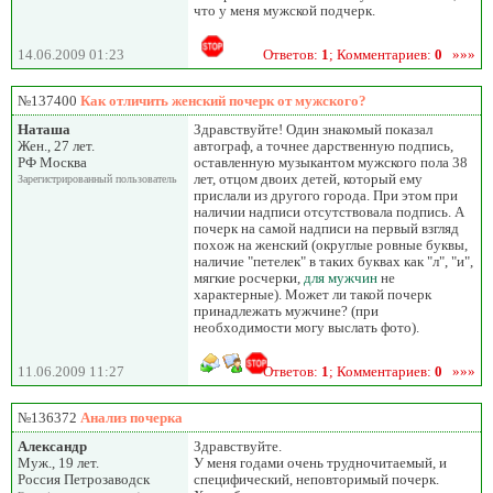
что у меня мужской подчерк.
14.06.2009 01:23
Ответов:
1
; Комментариев:
0
»»»
№137400
Как отличить женский почерк от мужского?
Наташа
Здравствуйте! Один знакомый показал
Жен., 27 лет.
автограф, а точнее дарственную подпись,
РФ Москва
оставленную музыкантом мужского пола 38
лет, отцом двоих детей, который ему
Зарегистрированный пользователь
прислали из другого города. При этом при
наличии надписи отсутствовала подпись. А
почерк на самой надписи на первый взгляд
похож на женский (округлые ровные буквы,
наличие "петелек" в таких буквах как "л", "и",
мягкие росчерки,
для мужчин
не
характерные). Может ли такой почерк
принадлежать мужчине? (при
необходимости могу выслать фото).
11.06.2009 11:27
Ответов:
1
; Комментариев:
0
»»»
№136372
Анализ почерка
Александр
Здравствуйте.
Муж., 19 лет.
У меня годами очень трудночитаемый, и
Россия Петрозаводск
специфический, неповторимый почерк.