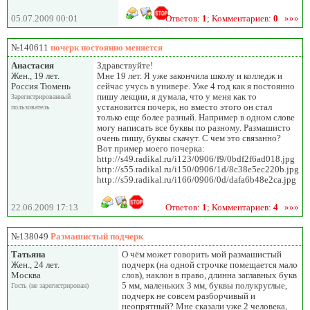
05.07.2009 00:01
Ответов:
1
; Комментариев:
0
»»»
№140611
почерк постоянно меняется
Анастасия
Здравствуйте!
Жен., 19 лет.
Мне 19 лет. Я уже закончила школу и колледж и
Россия Тюмень
сейчас учусь в универе. Уже 4 год как я постоянно
пишу лекции, я думала, что у меня как то
Зарегистрированный
установится почерк, но вместо этого он стал
пользователь
только еще более разный. Например в одном слове
могу написать все буквы по разному. Размашисто
очень пишу, буквы скачут. С чем это связанно?
Вот пример моего почерка:
http://s49.radikal.ru/i123/0906/f9/0bdf2f6ad018.jpg
http://s55.radikal.ru/i150/0906/1d/8c38e5ec220b.jpg
http://s59.radikal.ru/i166/0906/0d/dafa6b48e2ca.jpg
22.06.2009 17:13
Ответов:
1
; Комментариев:
4
»»»
№138049
Размашистый подчерк
Татьяна
О чём может говорить мой размашистый
Жен., 24 лет.
подчерк (на одной строчке помещается мало
Москва
слов), наклон в право, длинна заглавных букв
5 мм, маленьких 3 мм, буквы полукруглые,
Гость (не зарегистрирован)
подчерк не совсем разборчивый и
неопрятный? Мне сказали уже 2 человека,