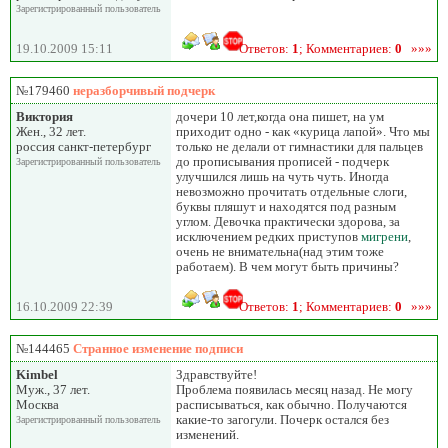
Зарегистрированный пользователь
19.10.2009 15:11
Ответов:
1
; Комментариев:
0
»»»
№179460
неразборчивый подчерк
Виктория
дочери 10 лет,когда она пишет, на ум
Жен., 32 лет.
приходит одно - как «курица лапой». Что мы
россия санкт-петербург
только не делали от гимнастики для пальцев
до прописывания прописей - подчерк
Зарегистрированный пользователь
улучшился лишь на чуть чуть. Иногда
невозможно прочитать отдельные слоги,
буквы пляшут и находятся под разным
углом. Девочка практически здорова, за
исключением редких приступов
мигрени
,
очень не внимательна(над этим тоже
работаем). В чем могут быть причины?
16.10.2009 22:39
Ответов:
1
; Комментариев:
0
»»»
№144465
Странное изменение подписи
Kimbel
Здравствуйте!
Муж., 37 лет.
Проблема появилась месяц назад. Не могу
Москва
расписываться, как обычно. Получаются
какие-то загогули. Почерк остался без
Зарегистрированный пользователь
изменений.