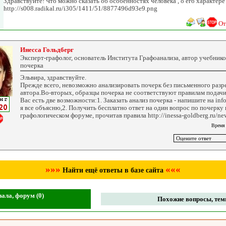
Здравствуйте! Что можно сказать об особенностях человека , о его характере 
http://s008.radikal.ru/i305/1411/51/8877496d93e9.png
От
Инесса Гольдберг
Эксперт-графолог, основатель Института Графоанализа, автор учебник
почерка
Эльвира, здравствуйте.
Прежде всего, невозможно анализировать почерк без письменного разр
автора.Во-вторых, образцы почерка не соответствуют правилам подачи
Вас есть две возможности:1. Заказать анализ почерка - напишите на inf
я все объясню,2. Получить бесплатно ответ на один вопрос по почерку
графологическом форуме, прочитав правила http://inessa-goldberg.ru/ne
Время
»»»
«««
Найти ещё ответы в базе сайта
ала, форум (0)
Похожие вопросы, темы