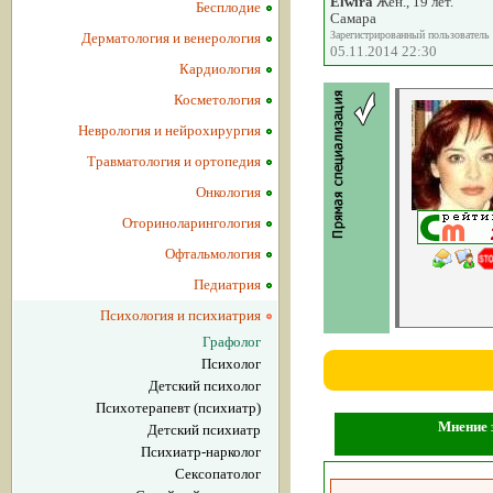
Elwira
Жен., 19 лет.
Бесплодие
Самара
Зарегистрированный пользователь
Дерматология и венерология
05.11.2014 22:30
Кардиология
Косметология
Неврология и нейрохирургия
Травматология и ортопедия
Онкология
Оториноларингология
Офтальмология
Педиатрия
Психология и психиатрия
Графолог
Психолог
Детский психолог
Психотерапевт (психиатр)
Мнение з
Детский психиатр
Психиатр-нарколог
Сексопатолог