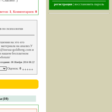
? Спасибо :)
регистрация
|
восстановить пароль
ветов:
1
; Комментариев:
0
ов по психологии
ешения на это его
 материала на анализ.У
o@inessa-goldberg.com и
 в нашем бесплатном
wforum/
 создания:
06 Ноября 2014 06:22
Оценок:
0
 (10)