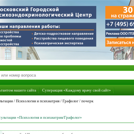
ьтантом нашего сайта
Суперакция «Каждому врачу свой сайт»
льтации /
Психология и психиатрия
/
Графолог
/
почерк
нсультации «Психология и психиатрия/Графолог»