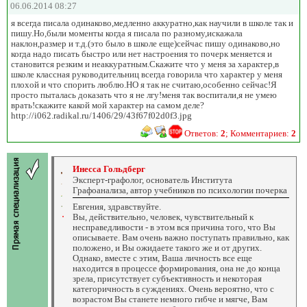
06.06.2014 08:27
я всегда писала одинаково,медленно аккуратно,как научили в школе так и
пишу.Но,были моменты когда я писала по разному,искажала
наклон,размер и т.д.(это было в школе еще)сейчас пишу одинаково,но
когда надо писать быстро или нет настроения то почерк меняется и
становится резким и неаккуратным.Скажите что у меня за характер,в
школе классная руководительниц всегда говорила что характер у меня
плохой и что спорить люблю.НО я так не считаю,особенно сейчас!Я
просто пыталась доказать что я не лгу!меня так воспитали,я не умею
врать!скажите какой мой характер на самом деле?
http://i062.radikal.ru/1406/29/43f67f02d0f3.jpg
Ответов:
2
; Комментариев:
2
Инесса Гольдберг
Эксперт-графолог, основатель Института
Графоанализа, автор учебников по психологии почерка
Евгения, здравствуйте.
Вы, действительно, человек, чувствительный к
несправедливости - в этом вся причина того, что Вы
описываете. Вам очень важно поступать правильно, как
положено, и Вы ожидаете такого же и от других.
Однако, вместе с этим, Ваша личность все еще
находится в процессе формирования, она не до конца
зрела, присутствует субъективность и некоторая
категоричность в суждениях. Очень вероятно, что с
возрастом Вы станете немного гибче и мягче, Вам