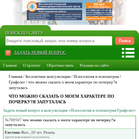
ПОИСК ПО САЙТУ:
ЗАДАТЬ НОВЫЙ ВОПРОС
Главная
О проекте
Обратная связь
Реклама на сайте
Стать консультантом нашего сайта
Главная
/ Бесплатные консультации /
Психология и психиатрия
/
Графолог
/
что можно сказать о моем характере по почерку?я
Суперакция «Каждому врачу свой сайт»
запуталась
ЧТО МОЖНО СКАЗАТЬ О МОЕМ ХАРАКТЕРЕ ПО
ПОЧЕРКУ?Я ЗАПУТАЛАСЬ
Задать новый вопрос в консультации «Психология и психиатрия/Графолог»
№789507
что можно сказать о моем характере по почерку?я
запуталась
Евгения
Жен., 20 лет. Рязань
Зарегистрированный пользователь