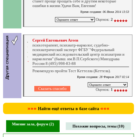
станет проще прощать себе и другим некоторые
ошибки в жизни.Удачи Вам, Евгения!
Время создания:
06 Июня 2014 13:53
Оценок:
2
Сергей Евгеньевич Агеев
психотерапевт, психиатр-нарколог, судебно-
психиатрический эксперт ФГБУ "Федеральный
медицинский исследовательский центр психиатрии и
наркологии" (бывш. им.В.П.Сербского) Минздрава
России 8 (495) 998-83-88
Рекомендую пройти Тест Кеттелла (Кеттела).
Время создания:
28 Февраля 2017 02:14
Оценок:
1
»»»
«««
Найти ещё ответы в базе сайта
Мнение зала, форум (2)
Похожие вопросы, темы (10)