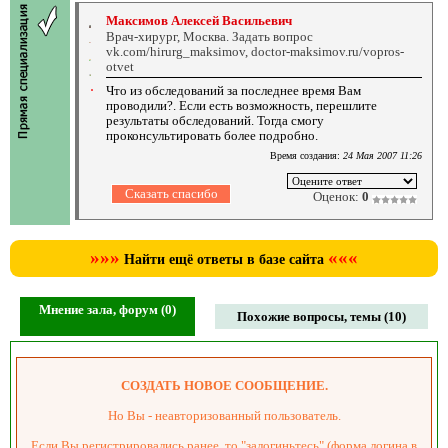
Максимов Алексей Васильевич
Врач-хирург, Москва. Задать вопрос
vk.com/hirurg_maksimov, doctor-maksimov.ru/vopros-
otvet
Что из обследований за последнее время Вам
проводили?. Если есть возможность, перешлите
результаты обследований. Тогда смогу
проконсультировать более подробно.
Время создания:
24 Мая 2007 11:26
Оценок:
0
»»»
«««
Найти ещё ответы в базе сайта
Мнение зала, форум (0)
Похожие вопросы, темы (10)
СОЗДАТЬ НОВОЕ СООБЩЕНИЕ.
Но Вы - неавторизованный пользователь.
Если Вы регистрировались ранее, то "залогиньтесь" (форма логина в