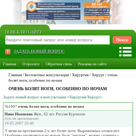
ПОИСК ПО САЙТУ:
ЗАДАТЬ НОВЫЙ ВОПРОС
Главная
О проекте
Обратная связь
Реклама на сайте
Стать консультантом нашего сайта
Главная
/ Бесплатные консультации /
Хирургия
/
Хирург
/
очень
болят ноги, особенно по ночам
Суперакция «Каждому врачу свой сайт»
ОЧЕНЬ БОЛЯТ НОГИ, ОСОБЕННО ПО НОЧАМ
Задать новый вопрос в консультации «Хирургия/Хирург»
№1607
очень болят ноги, особенно по ночам
Нина Ивановна
Жен., 62 лет. Россия Курчатов
Гость (не зарегистрирован)
16.05.2007 20:46
У меня на протяжении 2-х лет болят ноги. Выраженных отеков нет.
Особенно проявляется по ночам. Боль "рвущая", можно сравнить с