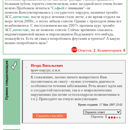
больным зубом, терпеть совсем нельзя, плюс на одной ноге очень болит
колено.Пробовала лечиться "
Софьей
с пиявками"- не
помогло.Консультировалась у сосудистого хирурга, назначил тромбо
АСС,
антистакс
, после курса лечения стало легче, а во время отдыхе на
море летом 2006г., о ногах забыла совсем. Однако с приходом зимы все
возабновилось. С наступлением весны 2007г. пропила курс тромбо
АСС,
антистакс
, но не помогло совсем. Сейчас временно спасаюсь
индометациновой мазью и пироксикамом.Подскажите что-нибудь,
пожалуйста. Есть ли смысл попробовать флугалин и трентал? А какую
можно попробовать мазь?
Ответов:
2
; Комментариев:
0
Игорь Витальевич
врач-хирург, к.м.н.
К сожалению, заочно ничего конкретного Вам
посоветовать не смогу - нужно уточнить диагноз и
особенности течения заболевания. Речь может идти как
о сосудистой патологии, так и о неврологических
нарушениях (на почве остеохондроза позвоночника и
т.п.). Приходите на очную консультацию.
Время создания:
17 Мая 2007 23:02
Оценок:
1