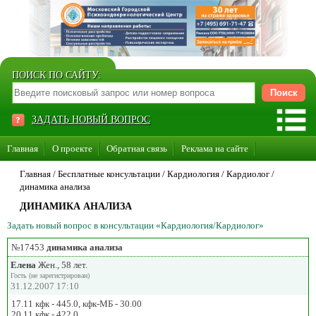
ПОИСК ПО САЙТУ:
ЗАДАТЬ НОВЫЙ ВОПРОС
Главная
О проекте
Обратная связь
Реклама на сайте
Стать консультантом нашего сайта
Главная
/ Бесплатные консультации /
Кардиология
/
Кардиолог
/
динамика анализа
Суперакция «Каждому врачу свой сайт»
ДИНАМИКА АНАЛИЗА
Задать новый вопрос в консультации «Кардиология/Кардиолог»
№17453
динамика анализа
Елена
Жен., 58 лет.
Гость (не зарегистрирован)
31.12.2007 17:10
17.11 кфк - 445.0, кфк-МБ - 30.00
20.11 кфк - 422.0