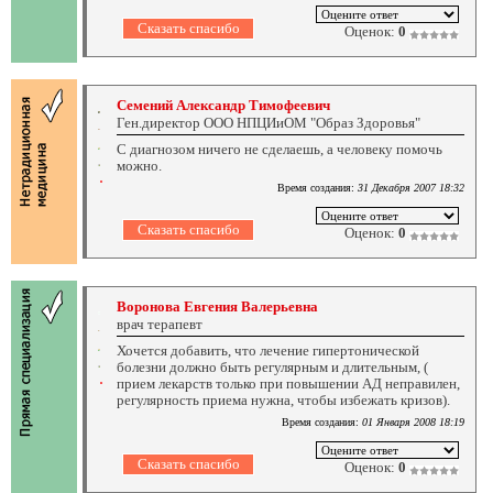
Оценок:
0
Семений Александр Тимофеевич
Ген.директор ООО НПЦИиОМ "Образ Здоровья"
С диагнозом ничего не сделаешь, а человеку помочь
можно.
Время создания:
31 Декабря 2007 18:32
Оценок:
0
Воронова Евгения Валерьевна
врач терапевт
Хочется добавить, что лечение гипертонической
болезни должно быть регулярным и длительным, (
прием лекарств только при повышении АД неправилен,
регулярность приема нужна, чтобы избежать кризов).
Время создания:
01 Января 2008 18:19
Оценок:
0