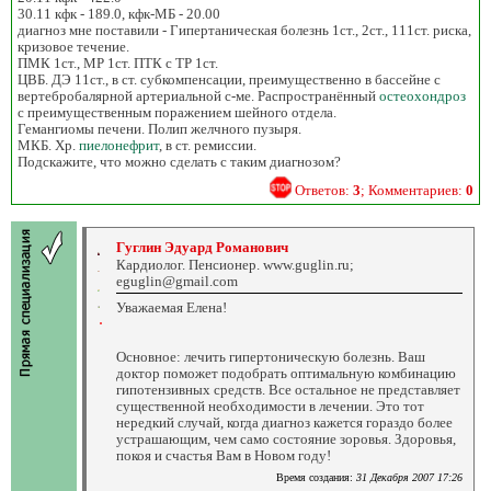
30.11 кфк - 189.0, кфк-МБ - 20.00
диагноз мне поставили - Гипертаническая болезнь 1ст., 2ст., 111ст. риска,
кризовое течение.
ПМК 1ст., МР 1ст. ПТК с ТР 1ст.
ЦВБ. ДЭ 11ст., в ст. субкомпенсации, преимущественно в бассейне с
вертебробалярной артериальной с-ме. Распространённый
остеохондроз
с преимущественным поражением шейного отдела.
Гемангиомы печени. Полип желчного пузыря.
МКБ. Хр.
пиелонефрит
, в ст. ремиссии.
Подскажите, что можно сделать с таким диагнозом?
Ответов:
3
; Комментариев:
0
Гуглин Эдуард Романович
Кардиолог. Пенсионер. www.guglin.ru;
eguglin@gmail.com
Уважаемая Елена!
Основное: лечить гипертоническую болезнь. Ваш
доктор поможет подобрать оптимальную комбинацию
гипотензивных средств. Все остальное не представляет
существенной необходимости в лечении. Это тот
нередкий случай, когда диагноз кажется гораздо более
устрашающим, чем само состояние зоровья. Здоровья,
покоя и счастья Вам в Новом году!
Время создания:
31 Декабря 2007 17:26