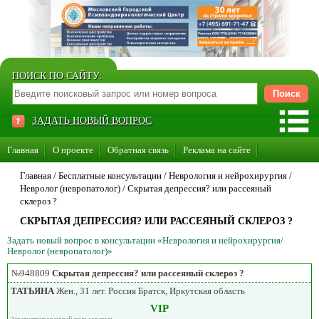
ПОИСК ПО САЙТУ:
ЗАДАТЬ НОВЫЙ ВОПРОС
Главная
О проекте
Обратная связь
Реклама на сайте
Стать консультантом нашего сайта
Главная
/ Бесплатные консультации /
Неврология и нейрохирургия
/
Невролог (невропатолог)
/
Скрытая депрессия? или рассеяный
Суперакция «Каждому врачу свой сайт»
склероз ?
СКРЫТАЯ ДЕПРЕССИЯ? ИЛИ РАССЕЯНЫЙ СКЛЕРОЗ ?
Задать новый вопрос в консультации «Неврология и нейрохирургия/
Невролог (невропатолог)»
№948809
Скрытая депрессия? или рассеяный склероз ?
ТАТЬЯНА
Жен., 31 лет. Россия Братск, Иркутская область
VIP