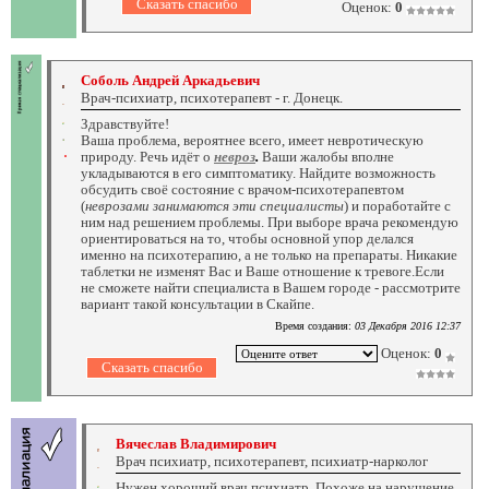
Оценок:
0
Соболь Андрей Аркадьевич
Врач-психиатр, психотерапевт - г. Донецк.
Здравствуйте!
Ваша проблема, вероятнее всего, имеет невротическую
природу. Речь идёт о
невроз
.
Ваши жалобы вполне
укладываются в его симптоматику. Найдите возможность
обсудить своё состояние с врачом-психотерапевтом
(
неврозами занимаются эти специалисты
) и поработайте с
ним над решением проблемы. При выборе врача рекомендую
ориентироваться на то, чтобы основной упор делался
именно на психотерапию, а не только на препараты. Никакие
таблетки не изменят Вас и Ваше отношение к тревоге.Если
не сможете найти специалиста в Вашем городе - рассмотрите
вариант такой консультации в Скайпе.
Время создания:
03 Декабря 2016 12:37
Оценок:
0
Вячеслав Владимирович
Врач психиатр, психотерапевт, психиатр-нарколог
Нужен хороший врач психиатр. Похоже на нарушение