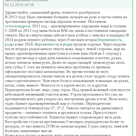
Зарегистрированный пользователь
02.12.2016 16:58
Здравствуйте, уважаемый врачи, помоготе разобраться.
В 2013 году было онемение больших пальцев на руке и части спины на
протяжении примерно месяца (прошла лечение. Поставили
остеохондроз
). 2015 год – кратковременное ощущение жара в ступнях.
С 2009 по 2013 год мама болела ВАСом, жили в постоянном ожидании
смерти. После смерти мамы заболел папа (сейчас с ним все в порядке). В
2014 родила первого ребенка, через 9 месяцев вторая
беременность
,
роды
в мае 2016.
Беременности
и
роды
прошли хорошо. Через неделю
после вторых родов начало тянуть кожу лица с левой стороны, жар на
щеках, кратковременные приступы в голове (как сбой на 1 секунду).
Через три месяца в один день началось покалывание в ногтях, руках,
ночью онемела левая рука. Далее по нарастающей: немели руки, ноги,
шея, губы, С того же момента начались проблемы со зрением,
офтальмолог поставил ангиопатию. Во время чтения не могу
сконцентрироваться, глазам тяжело и в целом стало трудно сходу понять
смысл прочитанного. Чувствую боли и покалывание в мышцах на руках,
ногах, спин, животе. Чешется то в одном месте, то в другом.
Периодически болит лицо, уши, горло. Под правой коленкой чувствуется
небольшой онемевший участок кожи. Утром просыпаюсь без сил, на
протяжении всего дня упадок сил, внутренняя дрожь в теле. Ноги ноют,
гудят, бывает кратковременный жар в ступнях. Периодически
поднимается температура 37, 37.2. Тяжело смотреть на движущиеся
предметы – начинает тошнить и кружиться голова. Присутствует
чувство неустойчивости. Тошноты бывает сопровождает весь день.
Расстройство стула на протяжении 3 месяцев, периодически болит то
желудок, то низ живота (УЗИ по-женски норма). Страх смерти, тяжёлой
болезни, навязчивые мысли.
Более всего пугает и мешает жить почти не прекращающимся