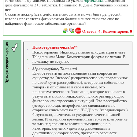
такой сбой в организме. Поставила 10 уколов
кортексина
, ежеднейная
доза флуанксола 3+3 таблетки. Принимаю 10 дней. Улучшений никаких
нет.
Скажите пожалуйста, действительно ли это может быть депрессий,
которая проявляется физическими болями или все-таки это ещё не
найденное физическое заболевание организма?
Ответов:
4
; Комментариев:
0
Психотерапевт-онлайн™
Психотерапевт. Индивидуальные консультации в чате
Telegram или Макс. Комментарии форума не читаю. В
полемику не вступаю.
Здравствуйте, Татьяна!
Если отвечать на поставленные вами вопросы по
существу, то "невроз" (невротическое или пограничное
по своей сути расстройство), которое вы собственно
говоря - и описываете в своем письме, это
психосоматическое заболевание, которое возникает в
результате влияния каких-либо психотравмирующих
факторов или стрессовых ситуаций. Это расстройство
(которое иногда, непрофильные специалисты по
старинке списывают на т.н. "ВСД" или "кардионевроз")
безусловно, значительно ухудшает качество вашей
жизни. И наверняка временами, вы теряете контроль не
только над своими мыслями и эмоциями, но в
некоторых случаях - даже над движениями и
действиями, и скорее всего, прекрасно осознаете