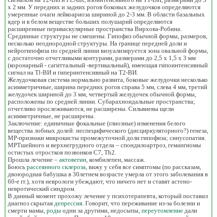
х 2 мм. У передних и задних рогов боковых желудочков определяются
умеренные очаги лейкоариоза шириной до 2-3 мм. В области базальных
ядер и в белом веществе больших полушарий определяются
расширенные периваскулярные пространства Вирхова-Робина.
Срединные структуры не смешены. Гипофиз обычной формы, размеров,
несколько неоднородной структуры. На границе передней доли и
нейрогипофиза по средней линии визуализируется зона овальной формы,
с достаточно отчетливыми контурами, размерами до 2,5 х 1,5 х 3 мм
(коронарный - сагиттальный -вертикальный), имеющая гипоинтенсивный
сигнал на Tl-ВИ и гиперинтенсивный на Т2-ВИ.
Желудочковая система нормально развита, боковые желудочки несколько
асимметричные, ширина передних рогов справа 5 мм, слева 4 мм, третий
желудочек шириной до 3 мм, четвертый желудочек обычной формы,
расположены по средней линии. Субарахноидальные пространства;
отчетливо прослеживаются, не расширены. Сильвиевы щели
асимметричные, не расширены.
Заключение: единичные фокальные (глиозные) изменения белого
вещества лобных долей: неспецифического (дисциркуляторного?) генеза,
МР-признаки микрокисты промежуточной доли гипофиза; синусопатия.
МРТшейного и верхнегрудного отдела – спондилоартроз, гемангиомы
остистых отростков позвонков С7, Th2.
Прошла лечение –
актовегин
, комбилепен, массаж.
Боюсь
рассеянного склероза
, вижу у себя все симптомы (по рассказам,
двоюродная бабушка в 30летнем возрасте умерла от этого заболевания в
60-е гг.), хотя неврологи убеждают, что ничего нет и ставят астено-
невротический синдром.
В данный момент прохожу лечение у психотерапевта, который поставил
диагноз скрытая
депрессия
. Говорит, что переживание из-за болезни и
смерти мамы,
роды
одни за другими, недосыпы,
переутомление
дали