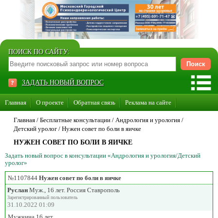
ПОИСК ПО САЙТУ:
ЗАДАТЬ НОВЫЙ ВОПРОС
Главная
О проекте
Обратная связь
Реклама на сайте
Стать консультантом нашего сайта
Главная
/ Бесплатные консультации /
Андрология и урология
/
Детский уролог
/
Нужен совет по боли в яичке
Суперакция «Каждому врачу свой сайт»
НУЖЕН СОВЕТ ПО БОЛИ В ЯИЧКЕ
Задать новый вопрос в консультации «Андрология и урология/Детский
уролог»
№1107844
Нужен совет по боли в яичке
Руслан
Муж., 16 лет. Россия Ставрополь
Зарегистрированный пользователь
31.10.2022 01:09
Мужчина,16 лет