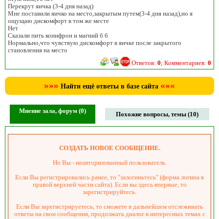
Перекрут яичка (3-4 дня назад)
Мне поставили яичко на место,закрытым путем(3-4 дня назад),но я
ощущаю дискомфорт в том же месте
Нет
Сказали пить конифрон и магний б 6
Нормально,что чувствую дискомфорт в яичке после закрытого
становления на место
Ответов:
0
; Комментариев:
0
»»»
«««
Найти ещё ответы в базе сайта
Мнение зала, форум (0)
Похожие вопросы, темы (10)
СОЗДАТЬ НОВОЕ СООБЩЕНИЕ.
Но Вы - неавторизованный пользователь.
Если Вы регистрировались ранее, то "залогиньтесь" (форма логина в
правой верхней части сайта). Если вы здесь впервые, то
зарегистрируйтесь.
Если Вы зарегистрируетесь, то сможете в дальнейшем отслеживать
ответы на свои сообщения, продолжать диалог в интересных темах с