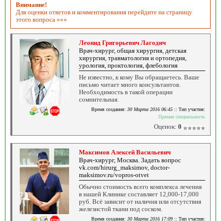
Внимание!
Для оценки ответов и комментирования перейдите на страницу
этого вопроса »»»
Леонид Григорьевич Лагодич
Врач-хирург, общая хирургия, детская
хирургия, травматология и ортопедия,
урология, проктология, флебология
Не известно, к кому Вы обращаетесь. Ваше
письмо читает много консультантов.
Необходимость в такой операции
сомнительная.
Время создания:
30 Марта 2016 06:45
:: Тип участия:
Прямая специальность
Оценок:
0
Максимов Алексей Васильевич
Врач-хирург, Москва. Задать вопрос
vk.com/hirurg_maksimov, doctor-
maksimov.ru/vopros-otvet
Обычно стоимость всего комплекса лечения
в нашей Клинике составляет 12,000-17,000
руб. Всё зависит от наличия или отсутствия
железистой ткани под соском.
Время создания:
30 Марта 2016 17:09
:: Тип участия: