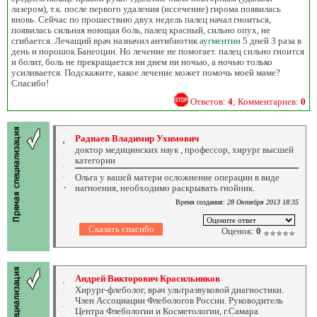
лазером), т.к. после первого удаления (иссечение) гирома появилась
вновь. Сейчас по прошествию двух недель палец начал гноиться,
появилась сильная ноющая боль, палец красный, сильно опух, не
сгибается. Лечащий врач назначил антибиотик
аугментин
5 дней 3 раза в
день и порошок Банеоцин. Но лечение не помогает. палец сильно гноится
и болит, боль не прекращается ни днем ни ночью, а ночью только
усиливается. Подскажите, какое лечение может помочь моей маме?
Спасибо!
Ответов:
4
; Комментариев:
0
Раднаев Владимир Ухимович
доктор медицинских наук , профессор, хирург высшей
категории
Ольга у вашей матери осложнение операции в виде
нагноения, необходимо раскрывать гнойник.
Время создания:
28 Октября 2013 18:35
Оценок:
0
Андрей Викторович Красильников
Хирург-флеболог, врач ультразвуковой диагностики.
Член Ассоциации Флебологов России. Руководитель
Центра Флебологии и Косметологии, г.Самара