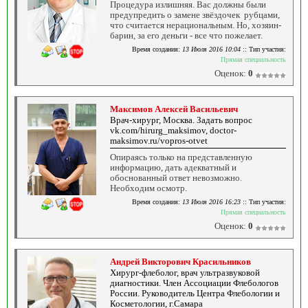
Процедура излишняя. Вас должны были
предупредить о замене звёздочек рубцами,
что считается нерациональным. Но, хозяин-
барин, за его деньги - все что пожелает.
Время создания:
13 Июля 2016 10:04
:: Тип участия:
Прямая специальность
Оценок:
0
Максимов Алексей Васильевич
Врач-хирург, Москва. Задать вопрос
vk.com/hirurg_maksimov, doctor-
maksimov.ru/vopros-otvet
Опираясь только на представленную
информацию, дать адекватный и
обоснованный ответ невозможно.
Необходим осмотр.
Время создания:
13 Июля 2016 16:23
:: Тип участия:
Прямая специальность
Оценок:
0
Андрей Викторович Красильников
Хирург-флеболог, врач ультразвуковой
диагностики. Член Ассоциации Флебологов
России. Руководитель Центра Флебологии и
Косметологии, г.Самара