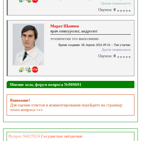
Прямая специальность
Оценок:
0
Марат Шаипов
врач онкоуролог, андролог
технически это выполнимо
Время создания:
06 Апреля 2016 09:16
:: Тип участия:
Другая специальность
Оценок:
0
Мнение зала, форум вопроса №909691
Внимание!
Для оценки ответов и комментирования перейдите на страницу
этого вопроса »»»
Вопрос №927624
Сосудистые звёздочки