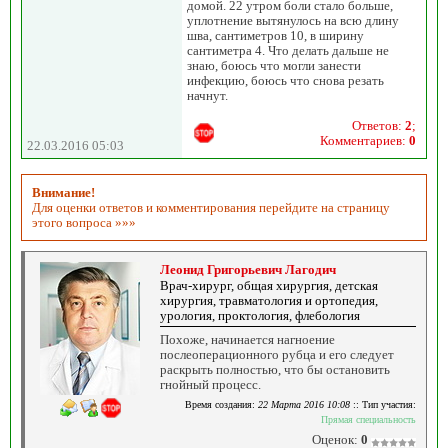
домой. 22 утром боли стало больше,
уплотнение вытянулось на всю длину
шва, сантиметров 10, в ширину
сантиметра 4. Что делать дальше не
знаю, боюсь что могли занести
инфекцию, боюсь что снова резать
начнут.
Ответов:
2
;
Комментариев:
0
22.03.2016 05:03
Внимание!
Для оценки ответов и комментирования перейдите на страницу
этого вопроса »»»
Леонид Григорьевич Лагодич
Врач-хирург, общая хирургия, детская
хирургия, травматология и ортопедия,
урология, проктология, флебология
Похоже, начинается нагноение
послеоперационного рубца и его следует
раскрыть полностью, что бы остановить
гнойный процесс.
Время создания:
22 Марта 2016 10:08
:: Тип участия:
Прямая специальность
Оценок:
0