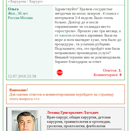
«Хирургия / Хирург»
Ольга
Здравствуйте! Удалила сосудистые
Жен., 36 лет.
звёздочки на ногах лазером . 4 сеанса с
Россия Москва
интервалом 3-4 недели. Было очень
больно. Доктор до и после
«прижигания» не охлаждал место
«прострела». Прошло уже три месяца, а
от ожогов
остались шрамики. Была на
море и ноги выглядят хуже, чем было до
процедуры , тк усыпана рубцами.
Подскажите, пта, это пройдёт или была
неправильно произведена услуга?
Никакой терапии мне не рекомендовали.
Заранее благодарна за ответ
Ответов:
3
;
Комментариев:
0
12.07.2016 23:58
Внимание!
Для оценки ответов и комментирования перейдите на страницу
этого вопроса »»»
Леонид Григорьевич Лагодич
Врач-хирург, общая хирургия, детская
хирургия, травматология и ортопедия,
урология, проктология, флебология