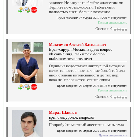
заживет. Не злоупотребляйте аналгетиками.
Терпите по-возможности. Таблетками
полностью снять боли не возможно.
Время создания:
27 Марта 2016 19:23
:: Тип участия:
Прямая специальность
Оценок:
0
Максимов Алексей Васильевич
Врач-хирург, Москва. Задать вопрос
vk.com/hirurg_maksimov, doctor-
maksimov.ru/vopros-otvet
Одним из недостатков лигатурной методики
является постоянное наличие болей той или
иной степени интенсивности до тех пор,
пока не "прорежется" стенка свища.
Время создания:
28 Марта 2016 06:11
:: Тип участия:
Прямая специальность
Оценок:
0
Марат Шаипов
врач онкоуролог, андролог
Попробуйте местный анестетик - мазь эмла.
Время создания:
06 Апреля 2016 12:55
:: Тип участия:
Другая специальность