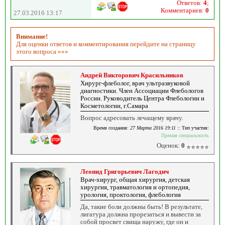
Ответов:
4
;
Комментариев:
0
27.03.2016 13:17
Внимание!
Для оценки ответов и комментирования перейдите на страницу
этого вопроса »»»
Андрей Викторович Красильников
Хирург-флеболог, врач ультразвуковой
диагностики. Член Ассоциации Флебологов
России. Руководитель Центра Флебологии и
Косметологии, г.Самара
Вопрос адресовать лечащему врачу.
Время создания:
27 Марта 2016 19:11
:: Тип участия:
Прямая специальность
Оценок:
0
Леонид Григорьевич Лагодич
Врач-хирург, общая хирургия, детская
хирургия, травматология и ортопедия,
урология, проктология, флебология
Да, такие боли должны быть! В результате,
лигатура должна прорезаться и вывести за
собой просвет свища наружу, где он и