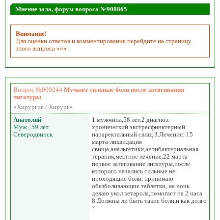
Мнение зала, форум вопроса №908865
Внимание!
Для оценки ответов и комментирования перейдите на страницу
этого вопроса »»»
Вопрос №909244
Мучают сильные боли после затягивания
лигатуры
«Хирургия / Хирург»
Анатолий
1.мужчина,58 лет.2 диагноз:
Муж., 59 лет.
хронический экстрасфинктерный
Северодвинск
параректальный свищ 3.Лечение: 15
марта-ликвидация
свища,анальгетики,антибактериальная
терапия,местное лечение.22 марта
первое затягивание лигатуры,после
которого начались сильные не
проходящие боли. принимаю
обезболивающие таблетки, на ночь
делаю укол кетарола,помогает на 2 часа
8.Должны ли быть такие боли,и как долго
?