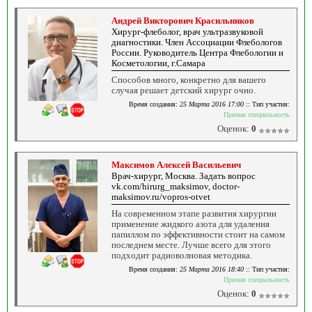
Андрей Викторович Красильников
Хирург-флеболог, врач ультразвуковой
диагностики. Член Ассоциации Флебологов
России. Руководитель Центра Флебологии и
Косметологии, г.Самара
Способов много, конкретно для вашего
случая решает детский хирург очно.
Время создания:
25 Марта 2016 17:00
:: Тип участия:
Прямая специальность
Оценок:
0
Максимов Алексей Васильевич
Врач-хирург, Москва. Задать вопрос
vk.com/hirurg_maksimov, doctor-
maksimov.ru/vopros-otvet
На современном этапе развития хирургии
применение жидкого азота для удаления
папиллом по эффективности стоит на самом
последнем месте. Лучше всего для этого
подходит радиоволновая методика.
Время создания:
25 Марта 2016 18:40
:: Тип участия:
Прямая специальность
Оценок:
0