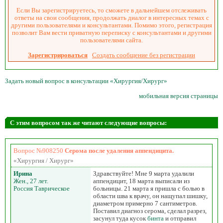
Если Вы зарегистрируетесь, то сможете в дальнейшем отслеживать
ответы на свои сообщения, продолжать диалог в интересных темах с
другими пользователями и консультантами. Помимо этого, регистрация
позволит Вам вести приватную переписку с консультантами и другими
пользователями сайта.
Зарегистрироваться
Создать сообщение без регистрации
Задать новый вопрос в консультации «Хирургия/Хирург»
мобильная версия страницы
С этим вопросом так же читают следующие вопросы:
Вопрос №908250
Серома после удаления аппендицита.
«Хирургия / Хирург»
Ирина
Здравствуйте! Мне 9 марта удалили
Жен., 27 лет.
аппендицит, 18 марта выписали из
Россия Таврическое
больницы. 21 марта я пришла с болью в
области шва к врачу, он нащупал шишку,
диаметром примерно 7 сантиметров.
Поставил диагноз серома, сделал разрез,
засунул туда кусок
бинта
и отправил