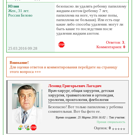
Юлия
безопасно ли удалять ребенку папиллому
Жен., 31 лет.
жидким азотом (ребенку 7 лет,
Россия Белово
папиллома на ноге, чуть ниже попы,
папиллома не большая). Или есть еще
какие либо способы удаления. могут ли
быть какие то последствия после
удаления жидким азотом.
Ответов:
3
;
Комментариев:
0
25.03.2016 09:28
Внимание!
Для оценки ответов и комментирования перейдите на страницу
этого вопроса »»»
Леонид Григорьевич Лагодич
Врач-хирург, общая хирургия, детская
хирургия, травматология и ортопедия,
урология, проктология, флебология
Безопасно! Вот только папиллома у ребенка
сомнительная. Вот бы фото ее.
Время создания:
25 Марта 2016 16:02
:: Тип участия:
Прямая специальность
Оценок:
0