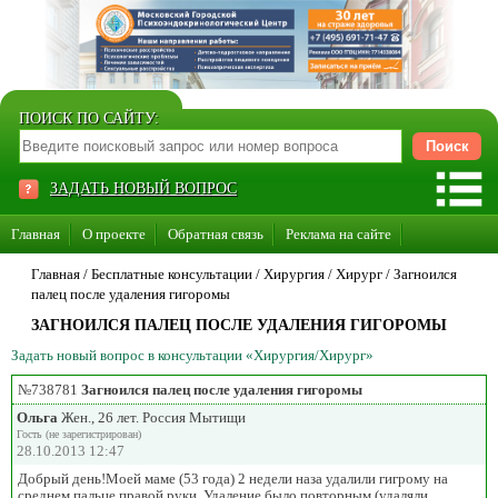
ПОИСК ПО САЙТУ:
ЗАДАТЬ НОВЫЙ ВОПРОС
Главная
О проекте
Обратная связь
Реклама на сайте
Стать консультантом нашего сайта
Главная
/ Бесплатные консультации /
Хирургия
/
Хирург
/
Загноился
палец после удаления гигоромы
Суперакция «Каждому врачу свой сайт»
ЗАГНОИЛСЯ ПАЛЕЦ ПОСЛЕ УДАЛЕНИЯ ГИГОРОМЫ
Задать новый вопрос в консультации «Хирургия/Хирург»
№738781
Загноился палец после удаления гигоромы
Ольга
Жен., 26 лет. Россия Мытищи
Гость (не зарегистрирован)
28.10.2013 12:47
Добрый день!Моей маме (53 года) 2 недели наза удалили гигрому на
среднем пальце правой руки. Удаление было повторным (удаляли