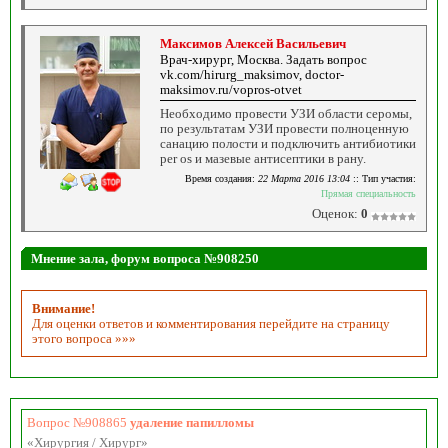
Максимов Алексей Васильевич
Врач-хирург, Москва. Задать вопрос
vk.com/hirurg_maksimov, doctor-
maksimov.ru/vopros-otvet
Необходимо провести УЗИ области серомы,
по результатам УЗИ провести полноценную
санацию полости и подключить антибиотики
per os и мазевые антисептики в рану.
Время создания:
22 Марта 2016 13:04
:: Тип участия:
Прямая специальность
Оценок:
0
Мнение зала, форум вопроса №908250
Внимание!
Для оценки ответов и комментирования перейдите на страницу
этого вопроса »»»
Вопрос №908865
удаление папилломы
«Хирургия / Хирург»