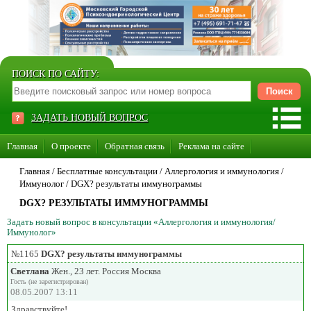
ПОИСК ПО САЙТУ:
ЗАДАТЬ НОВЫЙ ВОПРОС
Главная
О проекте
Обратная связь
Реклама на сайте
Стать консультантом нашего сайта
Главная
/ Бесплатные консультации /
Аллергология и иммунология
/
Иммунолог
/
DGX? результаты иммунограммы
Суперакция «Каждому врачу свой сайт»
DGX? РЕЗУЛЬТАТЫ ИММУНОГРАММЫ
Задать новый вопрос в консультации «Аллергология и иммунология/
Иммунолог»
№1165
DGX? результаты иммунограммы
Светлана
Жен., 23 лет. Россия Москва
Гость (не зарегистрирован)
08.05.2007 13:11
Здравствуйте!