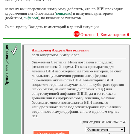
ко всему вышеперечисленному могу добавить, что по ВПЧ проходила
курс лечения антибиотиками (
юнидокс
) и иммуномодуляторами
(вобензим,
виферон
), но никаких результатов.
Очень прошу Вас дать комментарий в данной ситуации.
Ответов:
1
; Комментариев:
0
Дышковец Андрей Анатольевич
врач аллерголог- иммунолог
Уважаемая Светлана. Иммунограмма в пределах
физиологической нормы. Из всех препаратов для
лечения ВПЧ необходим был только виферон, за счет
локального увеличения уровня интерферона
снижающий активность ВПЧ. Коментарий: ВПЧ
подлежит терапии в случае наличия субстрата (эрозия
шейки матки, лейкоплакия, дисплазия и т.д.) или
сопутствующей инфекции ЗППП, да и то только в
дополнении к хирургическому лечению, в случае
бессимптомного носительства ВПЧ высокого
канцерогенного типа подлежит терапии при наличии
вторичного иммунодефицита, чего в данном случае
нет.
Время создания:
08 Мая 2007 18:45