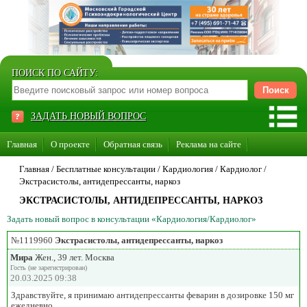
ПОИСК ПО САЙТУ:
ЗАДАТЬ НОВЫЙ ВОПРОС
Главная
О проекте
Обратная связь
Реклама на сайте
Стать консультантом нашего сайта
Главная
/ Бесплатные консультации /
Кардиология
/
Кардиолог
/
Экстрасистолы, антидепрессанты, наркоз
Суперакция «Каждому врачу свой сайт»
ЭКСТРАСИСТОЛЫ, АНТИДЕПРЕССАНТЫ, НАРКОЗ
Задать новый вопрос в консультации «Кардиология/Кардиолог»
№1119960
Экстрасистолы, антидепрессанты, наркоз
Мира
Жен., 39 лет. Москва
Гость (не зарегистрирован)
20.03.2025 09:38
Здравствуйте, я принимаю антидепрессанты феварин в дозировке 150 мг
ежедневно.