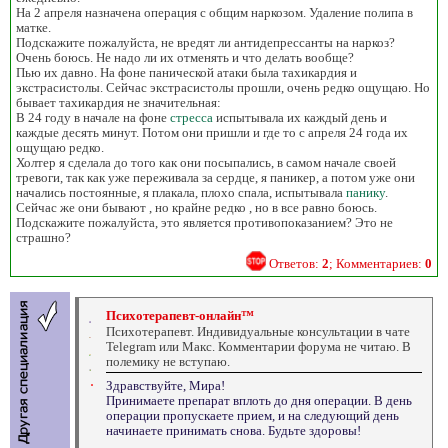
На 2 апреля назначена операция с общим наркозом. Удаление полипа в
матке.
Подскажите пожалуйста, не вредят ли антидепрессанты на наркоз?
Очень боюсь. Не надо ли их отменять и что делать вообще?
Пью их давно. На фоне панической атаки была тахикардия и
экстрасистолы. Сейчас экстрасистолы прошли, очень редко ощущаю. Но
бывает тахикардия не значительная:
В 24 году в начале на фоне
стресса
испытывала их каждый день и
каждые десять минут. Потом они пришли и где то с апреля 24 года их
ощущаю редко.
Холтер я сделала до того как они посыпались, в самом начале своей
тревоги, так как уже переживала за сердце, я паникер, а потом уже они
начались постоянные, я плакала, плохо спала, испытывала
панику
.
Сейчас же они бывают , но крайне редко , но в все равно боюсь.
Подскажите пожалуйста, это является противопоказанием? Это не
страшно?
Ответов:
2
; Комментариев:
0
Психотерапевт-онлайн™
Психотерапевт. Индивидуальные консультации в чате
Telegram или Макс. Комментарии форума не читаю. В
полемику не вступаю.
Здравствуйте, Мира!
Принимаете препарат вплоть до дня операции. В день
операции пропускаете прием, и на следующий день
начинаете принимать снова. Будьте здоровы!