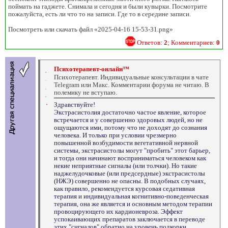
поймать на гаджете. Снимала и сегодня и были кувырки. Посмотрите
пожалуйста, есть ли что то на записи. Где то в середине записи.
Посмотреть или скачать файл «2025-04-16 15-53-31.png»
Ответов:
2
; Комментариев:
0
Психотерапевт-онлайн™
Психотерапевт. Индивидуальные консультации в чате
Telegram или Макс. Комментарии форума не читаю. В
полемику не вступаю.
Здравствуйте!
Экстрасистолия достаточно частое явление, которое
встречается и у совершенно здоровых людей, но не
ощущаются ими, потому что не доходят до сознания
человека. И только при условии чрезмерно
повышенной возбудимости вегетативной нервной
системы, экстрасистолы могут "пробить" этот барьер,
и тогда они начинают восприниматься человеком как
некие неприятные сигналы (или толчки). Но такие
наджелудочковые (или предсердные) экстрасистолы
(НЖЭ) совершенно не опасны. В подобных случаях,
как правило, рекомендуется курсовая седативная
терапия и индивидуальная когнитивно-поведенческая
терапия, она же является и основным методом терапии
провоцирующего их кардионевроза. Эффект
успокаивающих препаратов заключается в переводе
этих "сигналов" обратно на уровень подкорки