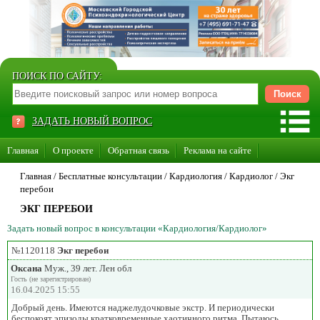
ПОИСК ПО САЙТУ:
ЗАДАТЬ НОВЫЙ ВОПРОС
Главная
О проекте
Обратная связь
Реклама на сайте
Стать консультантом нашего сайта
Главная
/ Бесплатные консультации /
Кардиология
/
Кардиолог
/
Экг
перебои
Суперакция «Каждому врачу свой сайт»
ЭКГ ПЕРЕБОИ
Задать новый вопрос в консультации «Кардиология/Кардиолог»
№1120118
Экг перебои
Оксана
Муж., 39 лет. Лен обл
Гость (не зарегистрирован)
16.04.2025 15:55
Добрый день. Имеются наджелудочковые экстр. И периодически
беспокоят эпизоды кратковременные хаотичного ритма. Пытаюсь