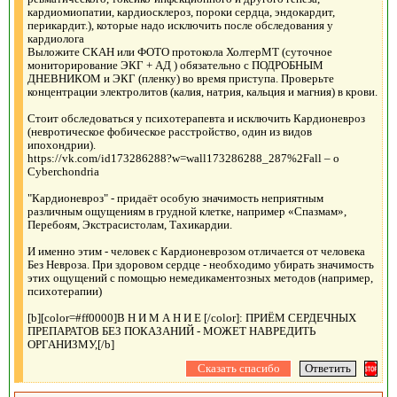
кардиомиопатии, кардиосклероз, пороки сердца, эндокардит,
перикардит.), которые надо исключить после обследования у
кардиолога
Выложите СКАН или ФОТО протокола ХолтерМТ (суточное
мониторирование ЭКГ + АД ) обязательно с ПОДРОБНЫМ
ДНЕВНИКОМ и ЭКГ (пленку) во время приступа. Проверьте
концентрации электролитов (калия, натрия, кальция и магния) в крови.
Стоит обследоваться у психотерапевта и исключить Кардионевроз
(невротическое фобическое расстройство, один из видов
ипохондрии).
https://vk.com/id173286288?w=wall173286288_287%2Fall – о
Сyberchondria
"Кардионевроз" - придаёт особую значимость неприятным
различным ощущениям в грудной клетке, например «Спазмам»,
Перебоям, Экстрасистолам, Тахикардии.
И именно этим - человек с Кардионеврозом отличается от человека
Без Невроза. При здоровом сердце - необходимо убирать значимость
этих ощущений с помощью немедикаментозных методов (например,
психотерапии)
[b][color=#ff0000]В Н И М А Н И Е [/color]: ПРИЁМ СЕРДЕЧНЫХ
ПРЕПАРАТОВ БЕЗ ПОКАЗАНИЙ - МОЖЕТ НАВРЕДИТЬ
ОРГАНИЗМУ,[/b]