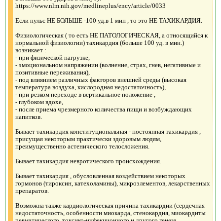
https://www.nlm.nih.gov/medlineplus/ency/article/0033
Если пульс НЕ БОЛЬШЕ -100 уд.в 1 мин , то это НЕ ТАХИКАРДИЯ.
Физиологическая ( то есть НЕ ПАТОЛОГИЧЕСКАЯ, а относящийся к
нормальной физиологии) тахикардия (больше 100 уд. в мин.)
возникает :
- при физической нагрузке,
- эмоциональном напряжении (волнение, страх, гнев, негативные и
позитивные переживания),
- под влиянием различных факторов внешней среды (высокая
температура воздуха, кислородная недостаточность),
- при резком переходе в вертикальное положение ,
- глубоком вдохе,
- после приема чрезмерного количества пищи и возбуждающих
напитков.
Бывает тахикардия конституциональная - постоянная тахикардия ,
присущая некоторым практически здоровым людям,
преимущественно астенического телосложения.
Бывает тахикардия невротического происхождения.
Бывает тахикардия , обусловленная воздействием некоторых
гормонов (тироксин, катехоламины), микроэлементов, лекарственных
препаратов.
Возможна также кардиологическая причина тахикардии (сердечная
недостаточность, особенности миокарда, стенокардия, миокардиты
ревматического, токсико-инфекционного и другого генеза,