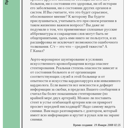
больном, ни о состоянии его здоровья, ни об истории
его заболевания, ни о состоянии других органов и
систем. И Вы считаете, что это будет серьезное,
обоснованное мнение? К которому Вы будете
прислушиваться, учитывать его при своем решении в
таком жизненно важном вопросе? Вы даже не
подумали о том, что применяемые сплошные русские
аббревиатуры и сокращения слов могут быть не
общепринятыми, здесь ими никто не пользуется, и их
расшифровка не исключает возможности ошибочного
толкования. С/т – это что – средней тяжести? А
Г.Канал?
Аорто-коронарное шунтирование в условиях
искусственного кровообращения всегда опаснее
стентирования. Реальная степень опасности зависит и
от состояния больного и от организации
соответствующих служб в этой больнице и от
опытности и искусства кардиохирурга или инвазивного
кардиолога. Если вынести все неясности и дефицит
информации за скобки, в пределах Вашего сообщения я
считал бы более показанным стентирование (по
крайней мере двух артерий). Можно ли поставить
стент в устье огибающей артерии или он прикроет
просвет передней нисходящей? Надо самому видеть
снимки. Вам надо разговаривать с доктором, который
имеет всю информацию и крутит в руках или на экране
снимки.
Время создания:
19 Января 2008 02:25