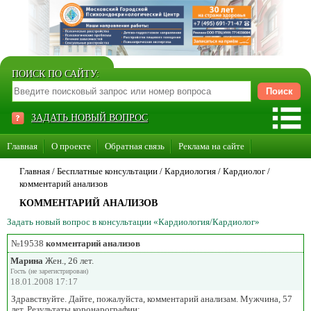
ПОИСК ПО САЙТУ:
ЗАДАТЬ НОВЫЙ ВОПРОС
Главная
О проекте
Обратная связь
Реклама на сайте
Стать консультантом нашего сайта
Главная
/ Бесплатные консультации /
Кардиология
/
Кардиолог
/
комментарий анализов
Суперакция «Каждому врачу свой сайт»
КОММЕНТАРИЙ АНАЛИЗОВ
Задать новый вопрос в консультации «Кардиология/Кардиолог»
№19538
комментарий анализов
Марина
Жен., 26 лет.
Гость (не зарегистрирован)
18.01.2008 17:17
Здравствуйте. Дайте, пожалуйста, комментарий анализам. Мужчина, 57
лет. Результаты коронарографии: