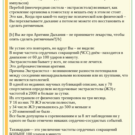
импульсов)
Перебой (внеочередная систола - экстрасистола) возникает, как
стремление организма к гомеостазу и мешать ему в этом не стоит .
Это как , Когда при какой-то нагрузке психической или физической –
Вы перехватываете дыхание а потом не можете его восстановить и
сделать ритмичным.
[b] Вы же при Аритмии Дыхания – не принимаете лекарства, чтобы
опять сделать ритмичным?[/b]
Не устаю это повторять, но вдруг Вы – не видели:
В норме частота сердечных сокращений (ЧСС) днём - находится в
диапазоне от 60 до 100 ударов в минуту.
Экстрасистолия бывает у всех, не опасна и не лечится.
Это доброкачественная аритмия.
Причина Экстрасистол – возникновение разности потенциалов
между соседними миокардиальными волокнами или их группами, что
не является патологией.
В одной из недавних научных публикаций описано, как у 70
спортсменов определяли желудочковые экстрасистолы (ЖЭ) с
частотой в 2000 и больше за сутки.
Их отстранили от физических тренировок на три месяца.
У 16 из них 70 ЖЭ исчезли полностью,
у 34 число ЖЭ уменьшилось до 500 и меньше и
у 20 изменений не было .
Все были допущены к соревнованиям и за 8 лет наблюдения ни у
одного не было отмечено никаких сердечно-сосудистых событий.
Тахикардия— это увеличение частоты сердечных сокращений
БОЛЬШЕ 100 ударов в минуту.