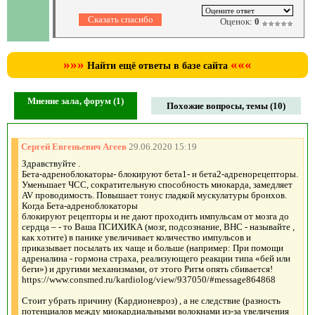
Оценок:
0
»»»
«««
Найти ещё ответы в базе сайта
Мнение зала, форум (1)
Похожие вопросы, темы (10)
Сергей Евгеньевич Агеев
29.06.2020 15:19
Здравствуйте .
Бета-адреноблокаторы- блокируют бета1- и бета2-адренорецепторы.
Уменьшает ЧСС, сократительную способность миокарда, замедляет
AV проводимость. Повышает тонус гладкой мускулатуры бронхов.
Когда Бета-адреноблокаторы
блокируют рецепторы и не дают проходить импульсам от мозга до
сердца – - то Ваша ПСИХИКА (мозг, подсознание, ВНС - называйте ,
как хотите) в панике увеличивает количество импульсов и
приказывает посылать их чаще и больше (например: При помощи
адреналина - гормона страха, реализующего реакции типа «бей или
беги») и другими механизмами, от этого Ритм опять сбивается!
https://www.consmed.ru/kardiolog/view/937050/#message864868
Стоит убрать причину (Кардионевроз) , а не следствие (разность
потенциалов между миокардиальными волокнами из-за увеличения