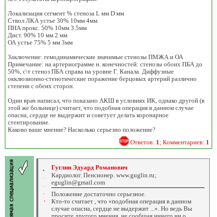
Локализация сегмент % стеноза L мм D мм
Ствол ЛКА устье 30% 10мм 4мм
ПНА прокс. 50% 10мм 3.5мм
Дист. 90% 10 мм 2 мм
ОА устье 75% 5 мм 3мм
Заключение: гемодинамические значимые стенозы ПМЖА и ОА
Примечание: на артериограмме н. конечностей: стенозы обоих ПБА до
50%, с\т стеноз ПБА справа на уровне Г. Канала. Диффузные
окклюзионно-стенотические поражение берцовых артерий различно
степени с обеих сторон.
Один врач написал, что показано АКШ в условиях ИК, однако другой (в
этой же больнице) считает, что подобная операция в данном случае
опасна, сердце не выдержит и советует делать коронарное
стентирование.
Каково ваше мнение? Насколько серьезно положение?
Ответов:
1
; Комментариев:
1
Гуглин Эдуард Романович
Кардиолог. Пенсионер. www.guglin.ru;
eguglin@gmail.com
Положение достаточно серьезное.
Кто-то считает , что «подобная операция в данном
случае опасна, сердце не выдержит ...». Но ведь Вы
просите другого мнения, не сообщая ничего ни о