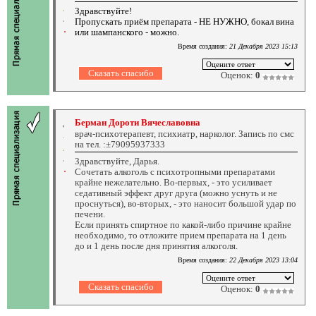
Здравствуйте!
Пропускать приём препарата - НЕ НУЖНО, бокал вина
или шампанского - можно.
Время создания:
21 Декабря 2023 15:13
Оценок:
0
Берман Дороти Вячеславовна
врач-психотерапевт, психиатр, нарколог. Запись по смс
на тел. :±79095937333
Здравствуйте, Дарья.
Сочетать алкоголь с психотропными препаратами
крайне нежелательно. Во-первых, - это усиливает
седативный эффект друг друга (можно уснуть и не
проснуться), во-вторых, - это наносит большой удар по
печени.
Если принять спиртное по какой-либо причине крайне
необходимо, то отложите прием препарата на 1 день
до и 1 день после дня принятия алкоголя.
Время создания:
22 Декабря 2023 13:04
Оценок:
0