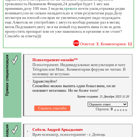
тревожность.Назначили Феварин,24 декабря будет 1 мес как
принимаю,дозу 100 пью 3 недели,
тревога
почти ушла,отрыжка редко
возникает,сон не сильно наладится,но и этим результатам рада.Дозу
несмотря на плохой сон врач не увеличил,говорит надо подождать
еще.Алкоголь не употребляю с августа вообще,раньше раз в месяц
могла.Подскажите,могу ли я на новый год выпить вина если за день
пропустить препарат или он уже накопилось в органзме и не стоит?
Спасибо за ответы)))
Ответов:
3
; Комментариев:
12
Психотерапевт-онлайн™
Психотерапевт. Индивидуальные консультации в чате
Telegram или Макс. Комментарии форума не читаю. В
полемику не вступаю.
Здравствуйте!
Спокойно можно выпить один бокал вина, он не
повлияет негативно. Но не более того!
Время создания:
21 Декабря 2023 11:20
Оценок:
0
Соболь Андрей Аркадьевич
Врач-психиатр, психотерапевт - г. Донецк.