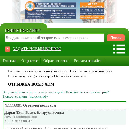
ПОИСК ПО САЙТУ:
ЗАДАТЬ НОВЫЙ ВОПРОС
Главная
О проекте
Обратная связь
Реклама на сайте
Стать консультантом нашего сайта
Главная
/ Бесплатные консультации /
Психология и психиатрия
/
Психотерапевт (психиатр)
/
Отрыжка воздухом
Суперакция «Каждому врачу свой сайт»
ОТРЫЖКА ВОЗДУХОМ
Задать новый вопрос в консультации «Психология и психиатрия/
Психотерапевт (психиатр)»
№1116091
Отрыжка воздухом
Дарья
Жен., 39 лет. Беларусь Речица
Гость (не зарегистрирован)
21.12.2023 00:47
Здравствуйте, на нервной почве началась отрыжка воздухом и