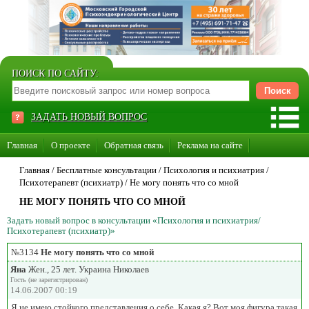
ПОИСК ПО САЙТУ:
ЗАДАТЬ НОВЫЙ ВОПРОС
Главная
О проекте
Обратная связь
Реклама на сайте
Стать консультантом нашего сайта
Главная
/ Бесплатные консультации /
Психология и психиатрия
/
Психотерапевт (психиатр)
/
Не могу понять что со мной
Суперакция «Каждому врачу свой сайт»
НЕ МОГУ ПОНЯТЬ ЧТО СО МНОЙ
Задать новый вопрос в консультации «Психология и психиатрия/
Психотерапевт (психиатр)»
№3134
Не могу понять что со мной
Яна
Жен., 25 лет. Украина Николаев
Гость (не зарегистрирован)
14.06.2007 00:19
Я не имею стойкого представления о себе. Какая я? Вот моя фигура такая