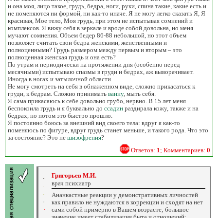
и она моя, лицо такое, грудь, бедра, ноги, руки, спина такие, какие есть и
не поменяются ни формой, ни как-то иначе. Я не могу легко сказать Я, Я
красивая, Мое тело, Моя грудь, при этом не испытывая сомнений и
комплексов. Я вижу себя в зеркале и вроде собой довольна, но меня
мучают сомнения. Объем бедер 86-88 небольшой, но этот объем
позволяет считать свои бедра женскими, женственными и
полноценными? Грудь размером между первым и вторым – это
полноценная женская грудь и она есть?
По утрам и периодически на протяжении дня (особенно перед
месячными) испытываю спазмы в груди и бедрах, аж выворачивает.
Иногда в ногах и затылочной области.
Не могу смотреть на себя в обнаженном виде, сложно прикасаться к
груди, к бедрам. Сложно принимать
ванну
, мыть себя.
Я сама прикасаюсь к себе довольно грубо, нервно. В 15 лет меня
беспокоила грудь и я буквально до
ссадин
раздирала кожу, также и на
бедрах, но потом это быстро прошло.
Я постоянно боюсь за внешний вид своего тела: вдруг я как-то
поменяюсь по фигуре, вдруг грудь станет меньше, и такого рода. Что это
за состояние? Это не
шизофрения
?
Ответов:
1
; Комментариев:
0
Григорьев М.И.
врач психиатр
Ананкастные реакции у демонстративных личностей
как правило не нуждаются в коррекции и сходят на нет
сами собой примерно в Вашем возрасте; большое
значение имеет стабилизация быта и отношений: